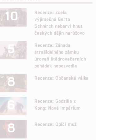
10
Recenze: Zcela
výjimečná Gerta
Schnirch nebarví hnus
českých dějin narůžovo
5
Recenze: Záhada
strašidelného zámku
úroveň štědrovečerních
pohádek nepozvedla
8
Recenze: Občanská válka
6
Recenze: Godzilla x
Kong: Nové impérium
8
Recenze: Opičí muž