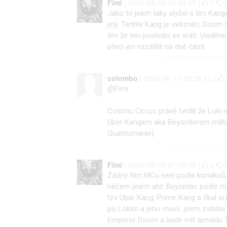
Fimi
| 2024-08-15 08:36:55 |
0
Jako to jsem taky slyšel s tím Kan
jiný. Tenhle Kang je uvězněn, Doom 
tím že ten poslední se vrátí. Uvidíme
přeci jen rozdělili na dvě části.
colombo
| 2024-08-15 08:28:12 |
@Fimi
Cosmic Circus právě tvrdili že Loki 
Uber Kangem aka Beyonderem mělo b
Quantumanie).
Fimi
| 2024-08-15 07:48:38 |
0
Žádný film MCu není podle komiksů, h
něčem jiném atd. Beyonder podle mě
tzv Uber Kang, Prime Kang a říkal 
po Lokim a jeho moci...jsem zvěda
Emperor Doom a bude mít armádu T