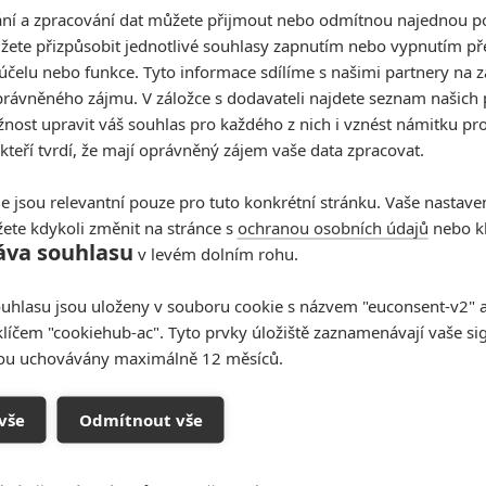
í a zpracování dat můžete přijmout nebo odmítnou najednou po
0
0
žete přizpůsobit jednotlivé souhlasy zapnutím nebo vypnutím pře
>
účelu nebo funkce. Tyto informace sdílíme s našimi partnery na 
rávněného zájmu. V záložce s dodavateli najdete seznam našich 
ost upravit váš souhlas pro každého z nich i vznést námitku pro
0
0
 kteří tvrdí, že mají oprávněný zájem vaše data zpracovat.
ortický" plot pro Avengers: Doomsday.
>
e jsou relevantní pouze pro tuto konkrétní stránku. Vaše nastave
jímavý.
ete kdykoli změnit na stránce s
ochranou osobních údajů
nebo kl
áva souhlasu
v levém dolním rohu.
0
0
uhlasu jsou uloženy v souboru cookie s názvem "euconsent-v2" a 
klíčem "cookiehub-ac". Tyto prvky úložiště zaznamenávají vaše si
sou uchovávány maximálně 12 měsíců.
zoval moc důvěry. xD
vše
Odmítnout vše
0
0
asi alergický na přebytek CGI. Pár lokací a spíš
bré (atmosféra, vtipy celkem fungují), co se mi nelíbí