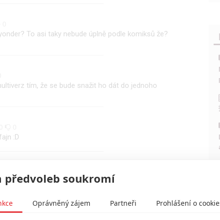
0
yonder? To asi taky nebude úplně podle komiksů že?
0
ltiverz tím, že se bude snažit ho dát do jednoho
0
0
ajn :D
0
0
 předvoleb soukromí
nkce
Oprávněný zájem
Partneři
Prohlášení o cookie
, že to asi nemá cenu komentovat. xD