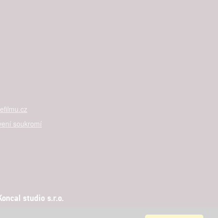
filmu.cz
vení soukromí
ncal studio s.r.o.