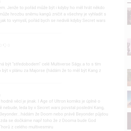
0
gem. Jenže to pořád může být i kdyby ho měl hrát někdo
může hrozbu sněmu kangů zničit a všechny je vyhladit s
 jak to vymyslí, pořád bych se nedivili kdyby Secret wars
0
0
má být "středobodem" celé Multiverse Ságy..a to s tím
ýt v plánu za Majorse (hádám že to měl být Kang z
0
odně věcí je jinak. I Age of Ultron komiks je úplně o
 nebude, leda by v Secret wars povstal poslední Kang,
si Beyonder....hádám že Doom nebo právě Beyonder půjdou
v zda se dočkáme např toho že z Dooma bude God
horů z celého multivesmiru