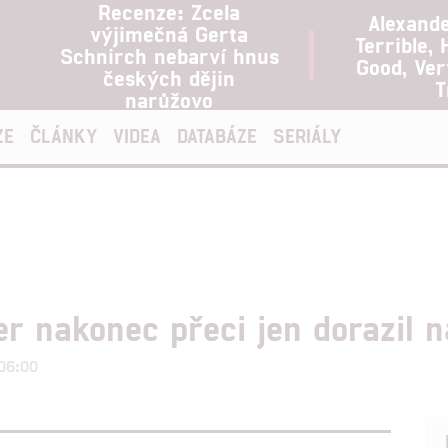
Recenze: Zcela
Alexand
výjimečná Gerta
Terrible, 
Schnirch nebarví hnus
Good, Ve
českých dějin
T
narůžovo
ZE
ČLÁNKY
VIDEA
DATABÁZE
SERIÁLY
er nakonec přeci jen dorazil n
 06:00