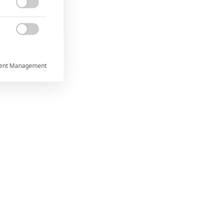


ent Management



rtnerům
ání chyb,