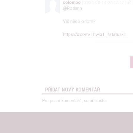
colombo
| 2024-08-14 07:47:47 |
@Rodann
Víš něco o tom?
https://x.com/ThwipT_/status/1…
PŘIDAT NOVÝ KOMENTÁŘ
Pro psaní komentářů, se přihlašte.