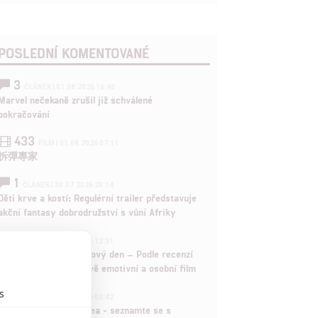
POSLEDNÍ KOMENTOVANÉ
3
ČLÁNEK | 01.08.2026 16:40
Marvel nečekaně zrušil již schválené
pokračování
433
FILM | 01.08.2026 07:11
拆彈專家
1
ČLÁNEK | 30.07.2026 20:14
Děti krve a kostí: Regulérní trailer představuje
akční fantasy dobrodružství s vůní Afriky
1
ČLÁNEK | 30.07.2026 12:31
Spider-Man: Zbrusu nový den – Podle recenzí
máme čekat překvapivě emotivní a osobní film
s
1
ČLÁNEK | 30.07.2026 03:42
Velké preview: Odyssea - seznamte se s