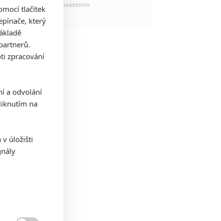
maximálně nabitým obsazením
mocí tlačítek
pínače, který
základě
partnerů.
ti zpracování
ní a odvolání
iknutím na
v úložišti
gnály