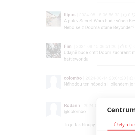
flipus
| 2024-08-15 06:56:32 |
0
A pak v Secret Wars bude vůbec Be
Nebo se z Dooma stane Beyonder?
Fimi
| 2024-08-15 06:51:20 |
0
Údajně bude chtít Doom zachránit mu
battleworldu
colombo
| 2024-08-14 23:04:20 |
Náhodou ten nápad s Hollandem je f
Rodann
| 2024-08-14 22:41:05 |
Centrum
@colombo
Účely a fu
To je tak hloupý na tolika rovinách