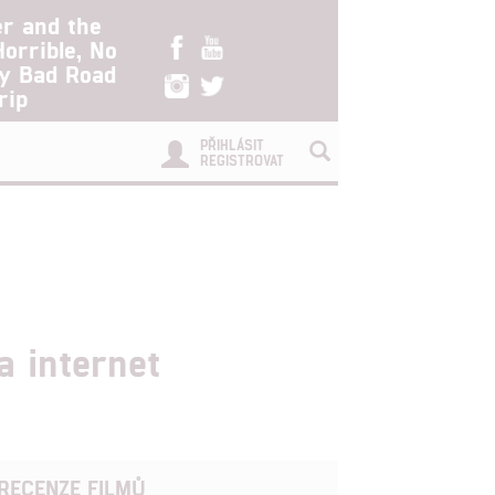
er and the
Horrible, No
ry Bad Road
rip
PŘIHLÁSIT
REGISTROVAT
a internet
RECENZE FILMŮ