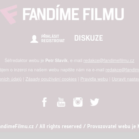
DISKUZE
PŘIHLÁSIT
REGISTROVAT
Šéfredaktor webu je
Petr Slavík
, e-mail
redakce@fandimefilmu.cz
zájem o inzerci na našem webu napište nám na e-mail
redakce@fandime
ních údajů
|
Zásady používání cookies
|
Pravidla webu
|
Upravit nasta
dimeFilmu.cz / All rights reserved / Provozovatel webu je Ko