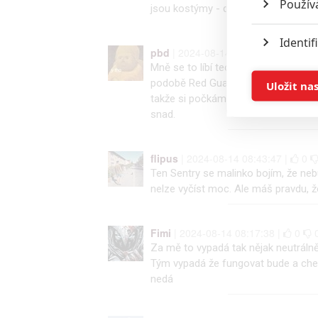
Použív
jsou kostýmy - docela hrůza - mohli 
Identif
pbd
| 2024-08-14 12:17:25 |
0
Mně se to líbí teda dost popravě. P
Ukládán
podobě Red Guardiana to nevypadá j
Uložit na
takže si počkám na film a budu hodn
snad.
Reklam
Person
flipus
| 2024-08-14 08:43:47 |
0
služeb
Ten Sentry se malinko bojím, že nebu
nelze vyčíst moc. Ale máš pravdu, že
Udělením sou
možnost: Zaji
Fimi
| 2024-08-14 08:17:38 |
0
Za mě to vypadá tak nějak neutrálně
Poskytování 
Tým vypadá že fungovat bude a chemi
nedá