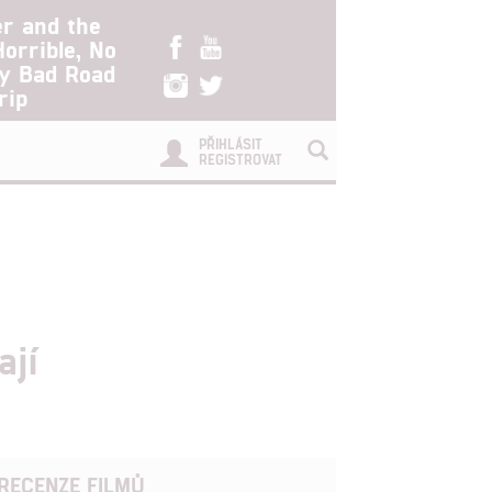
er and the
Horrible, No
ry Bad Road
rip
PŘIHLÁSIT
REGISTROVAT
ají
RECENZE FILMŮ