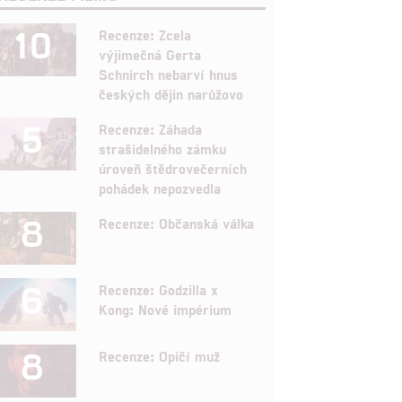
10
Recenze: Zcela
výjimečná Gerta
Schnirch nebarví hnus
českých dějin narůžovo
5
Recenze: Záhada
strašidelného zámku
úroveň štědrovečerních
pohádek nepozvedla
8
Recenze: Občanská válka
6
Recenze: Godzilla x
Kong: Nové impérium
8
Recenze: Opičí muž