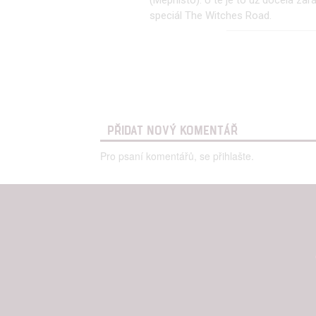
Udělením sou
speciál The Witches Road.
možnost: Zaji
Poskytování 
PŘIDAT NOVÝ KOMENTÁŘ
Pro psaní komentářů, se přihlašte.