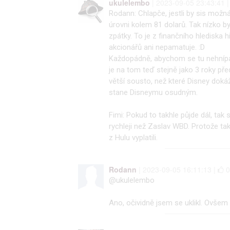
ukulelembo
| 2023-09-05 23:43:41 
Rodann: Chlapče, jestli by sis možná
úrovni kolem 81 dolarů. Tak nízko b
zpátky. To je z finančního hlediska 
akcionářů ani nepamatuje. :D
Každopádně, abychom se tu nehnípal
je na tom teď stejně jako 3 roky př
větší sousto, než které Disney dokáž
stane Disneymu osudným.
Fimi: Pokud to takhle půjde dál, tak 
rychleji než Zaslav WBD. Protože t
z Hulu vyplatili.
Rodann
| 2023-09-05 16:11:13 |
@ukulelembo
Ano, očividně jsem se uklikl. Ovšem t