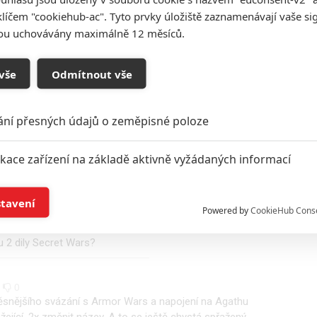
klíčem "cookiehub-ac". Tyto prvky úložiště zaznamenávají vaše si
sou uchovávány maximálně 12 měsíců.
|
0
0
 mnohem prostčí. Disney jako společnost začíná čelit
vše
Odmítnout vše
m. Cena jejich akcií klesá každým dnem na nová dřív
ritický okamžik, kdy Disney bude muset vyplatit
onkurenta) z vlastnictví Hulu. A čím dál víc to začíná
ání přesných údajů o zeměpisné poloze
ebude mít. Takže se šetří kde to dá. Do toho připočítejte
é taky nepomáhaj a máte recept na finančně likvidační
em víc a to i mimo Marvel.
ikace zařízení na základě aktivně vyžádaných informací
í a/nebo přístup k informacím v zařízení
0
0
stavení
Powered by
CookieHub Cons
zentaci 9\10 Září u Disney Day. Odhali se jestli v 25 ci 26
ky special Nova ,Mephisto ,Marvel Zombe ,i ten Wonder
a založená na omezených údajích a měření reklamy
 2 dily Secret Wars?
alizovaný obsah, měření obsahu, průzkum publika a vývoj
0
0
 těsnějšího svázání s Armor Wars a napojení na Agathu
ážející, 2x změnit název. A to se ještě chystá spřažený