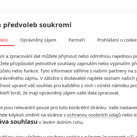
0
 předvoleb soukromí
|
0
0
mluvil o CENĚ AKCIÍ, nikoliv tržní hodnotě společnosti.
nkce
Oprávněný zájem
Partneři
Prohlášení o cookie
D
y:
í a zpracování dat můžete přijmout nebo odmítnou najednou po
žete přizpůsobit jednotlivé souhlasy zapnutím nebo vypnutím pře
účelu nebo funkce. Tyto informace sdílíme s našimi partnery na 
 |
0
0
rávněného zájmu. V záložce s dodavateli najdete seznam našich 
ně zahnívá. Díky bohu
ost upravit váš souhlas pro každého z nich i vznést námitku pro
 kteří tvrdí, že mají oprávněný zájem vaše data zpracovat.
0
0
e jsou relevantní pouze pro tuto konkrétní stránku. Vaše nastave
ete kdykoli změnit na stránce s
ochranou osobních údajů
nebo kl
áva souhlasu
v levém dolním rohu.
WTF...? Co je to za konstrukci, hyperbolu, lež...? xD
uhlasu jsou uloženy v souboru cookie s názvem "euconsent-v2" a 