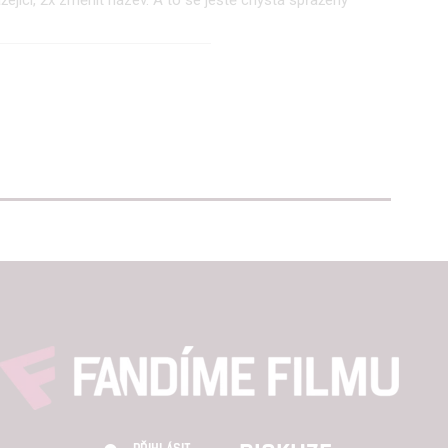
hlasu s účely a funkcemi zde uvedenými dáváte nám i našim pa
štění bezpečnosti, předcházení a zjišťování podvodů a odstraňov
a zobrazování reklamy a obsahu
PŘIHLÁSIT