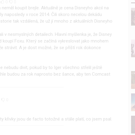
|
0
0
 neměl koupit brejle. Aktuálně je cena Disneyho akcií na
yly naposledy v roce 2014. Čili skoro necelou dekádu
historie tak vzdálená, že už jí mnoho z aktuálních Disneyho
i v nesmyslných detailech. Hlavní myšlenka je, že Disney
ed koupí Foxu. Který se začíná vykreslovat jako mnohem
e strávit. A je dost možné, že se příští rok dokonce
se nebudu divit, pokud by to Iger všechno střelil ještě
akhle budou za rok naprosto bez šance, aby ten Comcast
0
0
y křivky jsou de facto totožné a stále platí, co jsem psal.