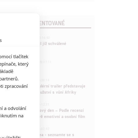
POSLEDNÍ KOMENTOVANÉ
3
ČLÁNEK | 01.08.2026 16:40
s
Marvel nečekaně zrušil již schválené
pokračování
mocí tlačítek
433
FILM | 01.08.2026 07:11
pínače, který
拆彈專家
základě
partnerů.
1
ČLÁNEK | 30.07.2026 20:14
ti zpracování
Děti krve a kostí: Regulérní trailer představuje
akční fantasy dobrodružství s vůní Afriky
1
ČLÁNEK | 30.07.2026 12:31
ní a odvolání
Spider-Man: Zbrusu nový den – Podle recenzí
iknutím na
máme čekat překvapivě emotivní a osobní film
1
ČLÁNEK | 30.07.2026 03:42
Velké preview: Odyssea - seznamte se s
v úložišti