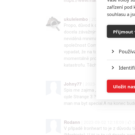
https://www.macrotrends.net/st…
zařízení pod 
souhlasu a j
ukulelembo
| 2023-09-03 14:02:19 
Propo, důvod k odkladům je mnohem
Přijmout 
docela závažným finančním problémů
neviděná minima a do toho se blíží k
společnost Comcast (svého přímého k
Použív
vypadat, že na to Disney jednoduše n
momentálně probíhající stávky, kter
katastrofu. Těch odkladů bude mnoh
Identif
Johny77
| 2023-09-02 12:30:24 |
Ukládán
Uložit na
Spis me zajima ,zda Marvel udela pre
ojde Strange 3 ? Shang schi 2 ,Neja
Reklam
man ma byt special.A na konec budu
Person
Rodann
| 2023-09-02 12:18:09 |
služeb
V případě Ironheart to je z důvodu
(Mephisto). U té je to už docela zar