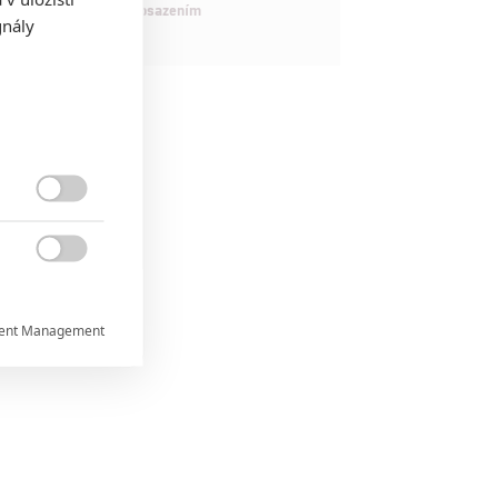
maximálně nabitým obsazením
gnály


ent Management


