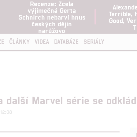
Recenze: Zcela
Alexand
výjimečná Gerta
Terrible, 
Schnirch nebarví hnus
Good, Ve
českých dějin
T
narůžovo
ZE
ČLÁNKY
VIDEA
DATABÁZE
SERIÁLY
a další Marvel série se odklád
 12:08