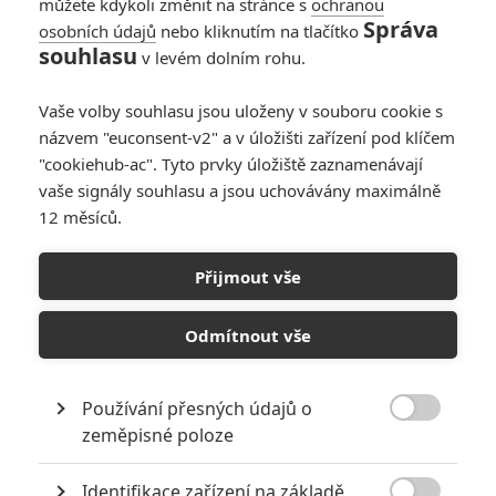
můžete kdykoli změnit na stránce s
ochranou
Carnage
| 2021-02-19 14:55:59 |
0
0
Správa
osobních údajů
nebo kliknutím na tlačítko
Predátoři u mě byli ve své době spíš průměrný film a na
souhlasu
v levém dolním rohu.
jedničku a dvojku to absolutně nemělo ale protom co
předvedla Evoluce je to filmový masterpiece a jsem za něj
Vaše volby souhlasu jsou uloženy v souboru cookie s
ještě rád.
názvem "euconsent-v2" a v úložišti zařízení pod klíčem
"cookiehub-ac". Tyto prvky úložiště zaznamenávají
vaše signály souhlasu a jsou uchovávány maximálně
12 měsíců.
dzexon
| 2021-02-17 09:56:07 |
0
0
suhlasim film Predatori bol super, bol som na tom aj v kine
Přijmout vše
a dobre sa na to pozeralo aj pri opakovanej projekcii. Ten
posledny bola sracka a mam taky pocit ze aj tato
Odmítnout vše
genderova zalezitost bude prepadak. Znacka ide do prdele
Používání přesných údajů o

zeměpisné poloze
InvisibleWatchman
| 2021-02-16 22:51:41 |
0
0
Predátoři byli skvělý film, ale nic moc nového nepřinesli
Identifikace zařízení na základě