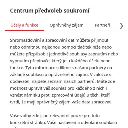
Centrum předvoleb soukromí
❯
Účely a funkce
Oprávněný zájem
Partneři
Pro
Tog
Shromažďování a zpracování dat můžete přijmout
navi
nebo odmítnou najednou pomocí tlačítek níže nebo
můžete přizpůsobit jednotlivé souhlasy zapnutím nebo
Predátor míří mezi
vypnutím přepínače, který je u každého účelu nebo
funkce. Tyto informace sdílíme s našimi partnery na
Komanče: Seznamte se s
základě souhlasu a oprávněného zájmu. V záložce s
postavami
dodavateli najdete seznam našich partnerů. Máte zde
možnost upravit váš souhlas pro každého z nich i
vznést námitku proti zpracování údajů u těch, kteří
Napsal:
Jaroslav Mrázek - (Jaaaara)
, 15.02.2021 15:36
tvrdí, že mají oprávněný zájem vaše data zpracovat.
KOMENTÁŘE
18
Vaše volby zde jsou relevantní pouze pro tuto
konkrétní stránku. Vaše nastavení a odvolání souhlasu