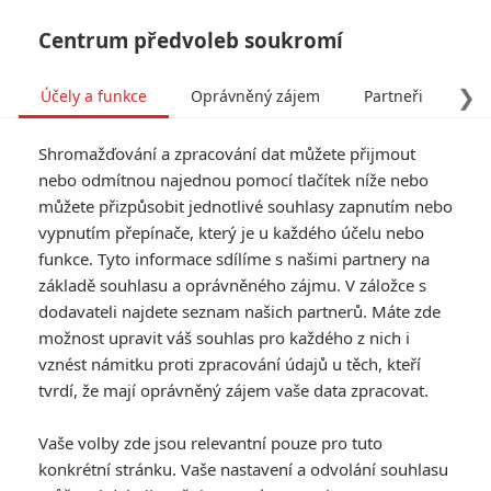
Centrum předvoleb soukromí
❯
Účely a funkce
Oprávněný zájem
Partneři
Pro
Tog
Shromažďování a zpracování dat můžete přijmout
navi
nebo odmítnou najednou pomocí tlačítek níže nebo
můžete přizpůsobit jednotlivé souhlasy zapnutím nebo
vypnutím přepínače, který je u každého účelu nebo
funkce. Tyto informace sdílíme s našimi partnery na
základě souhlasu a oprávněného zájmu. V záložce s
dodavateli najdete seznam našich partnerů. Máte zde
možnost upravit váš souhlas pro každého z nich i
vznést námitku proti zpracování údajů u těch, kteří
tvrdí, že mají oprávněný zájem vaše data zpracovat.
Vaše volby zde jsou relevantní pouze pro tuto
konkrétní stránku. Vaše nastavení a odvolání souhlasu