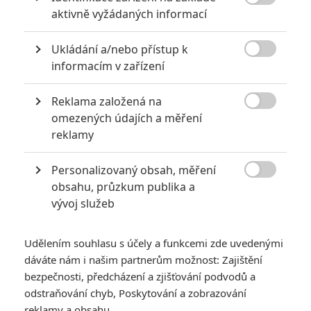

aktivně vyžádaných informací
Ukládání a/nebo přístup k

informacím v zařízení
Reklama založená na
20th Century Fox

omezených údajích a měření
Zobrazit další 1 obrázek
reklamy
Personalizovaný obsah, měření
Nekompromisní vesmírný drsňák bude lovit indiány a

obsahu, průzkum publika a
dostane pravděpodobně na budku od ambiciózní
vývoj služeb
bojovnice.
Výbuch akčního scífka
Predátor: Evoluce
v roce 2018 se jevil
Udělením souhlasu s účely a funkcemi zde uvedenými
jako na dlouhou dobu poslední hřebíček do rakve populárního
dáváte nám i našim partnerům možnost: Zajištění
vesmírného lovce, s nímž se prvně kočkoval Arnold
bezpečnosti, předcházení a zjišťování podvodů a
Schwarzenegger už v roce 1987 v kultovním bijáku režiséra
odstraňování chyb, Poskytování a zobrazování
reklamy a obsahu