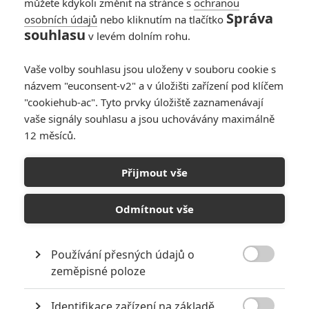
můžete kdykoli změnit na stránce s
ochranou
Správa
osobních údajů
nebo kliknutím na tlačítko
souhlasu
v levém dolním rohu.
Vaše volby souhlasu jsou uloženy v souboru cookie s
názvem "euconsent-v2" a v úložišti zařízení pod klíčem
"cookiehub-ac". Tyto prvky úložiště zaznamenávají
vaše signály souhlasu a jsou uchovávány maximálně
12 měsíců.
Predátor míří mezi
Komanče: Seznamte se s
Přijmout vše
postavami
Odmítnout vše
Napsal:
Jaroslav Mrázek - (Jaaaara)
, 15.02.2021 15:36
Používání přesných údajů o

zeměpisné poloze
Identifikace zařízení na základě