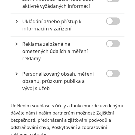

aktivně vyžádaných informací
Fimi
| 2019-06-06 00:13:03 |
0
0
Škoda že nejedou na con, to už je snad podruhé co
Ukládání a/nebo přístup k
nezverejni své plány...ale je pravda že když to udělali

informacím v zařízení
naposledy tak většina z toho se zrušila a nenatočila
Reklama založená na

omezených údajích a měření
reklamy
pbd
| 2019-06-05 23:06:51 |
0
0
No, moc z toho nevidím "veselejší a zábavnější", ale
Personalizovaný obsah, měření
psychedeličtější. Hezký.

obsahu, průzkum publika a
vývoj služeb
Udělením souhlasu s účely a funkcemi zde uvedenými
Fimi
| 2019-06-05 23:04:38 |
0
0
dáváte nám i našim partnerům možnost: Zajištění
Ale jo pěkný...
bezpečnosti, předcházení a zjišťování podvodů a
odstraňování chyb, Poskytování a zobrazování
Slovo epický právě ztratilo význam
reklamy a obsahu