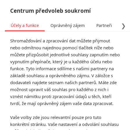
Centrum předvoleb soukromí
❯
Účely a funkce
Oprávněný zájem
Partneři
Pro
Tog
Shromažďování a zpracování dat můžete přijmout
navi
nebo odmítnou najednou pomocí tlačítek níže nebo
můžete přizpůsobit jednotlivé souhlasy zapnutím nebo
DC nejede na Comic-Con,
vypnutím přepínače, který je u každého účelu nebo
funkce. Tyto informace sdílíme s našimi partnery na
tak alespoň Wonder Woman
základě souhlasu a oprávněného zájmu. V záložce s
1984 sdílí první plakát
dodavateli najdete seznam našich partnerů. Máte zde
možnost upravit váš souhlas pro každého z nich i
vznést námitku proti zpracování údajů u těch, kteří
Napsal:
Petr Slavík - (Anarvin)
, 05.06.2019 22:19
tvrdí, že mají oprávněný zájem vaše data zpracovat.
KOMENTÁŘE
8
Vaše volby zde jsou relevantní pouze pro tuto
konkrétní stránku. Vaše nastavení a odvolání souhlasu