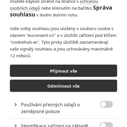
můžete kdykoli změnit na stránce s
ochranou
Fimi
| 2019-06-07 09:13:33 |
0
0
Správa
osobních údajů
nebo kliknutím na tlačítko
https://www.youtube.com/watch?…
Dc novinky za květen
souhlasu
v levém dolním rohu.
Vaše volby souhlasu jsou uloženy v souboru cookie s
názvem "euconsent-v2" a v úložišti zařízení pod klíčem
"cookiehub-ac". Tyto prvky úložiště zaznamenávají
Fimi
| 2019-06-06 10:21:58 |
0
0
vaše signály souhlasu a jsou uchovávány maximálně
Docela mě těší že Warner zkouší tu zlatou zbroj, ještě tu
12 měsíců.
ptačí helmu, na papíře to vypadá dobře tak uvidíme jak na
plátně...a ty barvy mi evokují na plakátě Ragnarok nebo
Gog... pěkný originální plakát...
Přijmout vše
Odmítnout vše
robo
| 2019-06-06 02:59:43 |
0
0
Používání přesných údajů o
mega epicke, najlepsi film 2020

zeměpisné poloze
Identifikace zařízení na základě