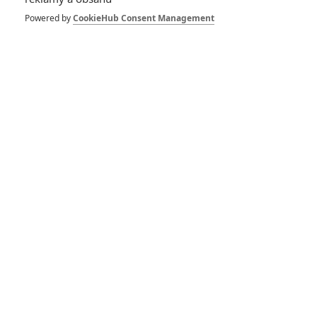
Powered by
CookieHub Consent Management
Roman
| 2019-06-05 22:40:13 |
0
0
krasa epic skoda ze este rok cakania
Fatush
| 2019-06-05 22:36:06 |
1
0
Moje nová tapeta na mobil :D
PŘIDAT NOVÝ KOMENTÁŘ