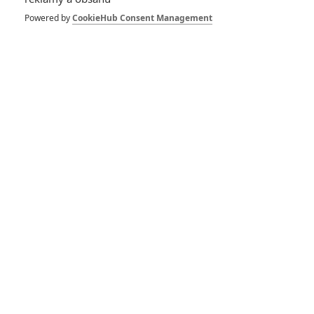
Powered by
CookieHub Consent Management
Filmový Flash si vybral
režiséra
Wonder Woman hned ve
třech různých obdobích?
George Miller o natáčení
Muže z oceli 2