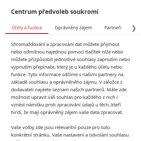
Centrum předvoleb soukromí
❯
Účely a funkce
Oprávněný zájem
Partneři
Pro
Tog
Shromažďování a zpracování dat můžete přijmout
navi
nebo odmítnou najednou pomocí tlačítek níže nebo
můžete přizpůsobit jednotlivé souhlasy zapnutím nebo
Batman v Superman: Řada
vypnutím přepínače, který je u každého účelu nebo
funkce. Tyto informace sdílíme s našimi partnery na
povedených artworků
základě souhlasu a oprávněného zájmu. V záložce s
dodavateli najdete seznam našich partnerů. Máte zde
Napsal:
Anarvin
, 10.10.2015 12:00
možnost upravit váš souhlas pro každého z nich i
vznést námitku proti zpracování údajů u těch, kteří
tvrdí, že mají oprávněný zájem vaše data zpracovat.
« Předchozí
Další »
Vaše volby zde jsou relevantní pouze pro tuto
konkrétní stránku. Vaše nastavení a odvolání souhlasu