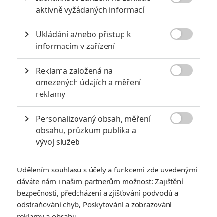
GALERIE

aktivně vyžádaných informací
Ukládání a/nebo přístup k

informacím v zařízení
Reklama založená na

omezených údajích a měření
reklamy
KOMENTÁŘE
5
Personalizovaný obsah, měření

obsahu, průzkum publika a
vývoj služeb
bSaR
| 2015-10-11 11:48:33
tom99 - jop
Udělením souhlasu s účely a funkcemi zde uvedenými
dáváte nám i našim partnerům možnost: Zajištění
Vstoupit do diskuze
bezpečnosti, předcházení a zjišťování podvodů a
odstraňování chyb, Poskytování a zobrazování
SOUVISEJÍCÍ ČLÁNKY
reklamy a obsahu