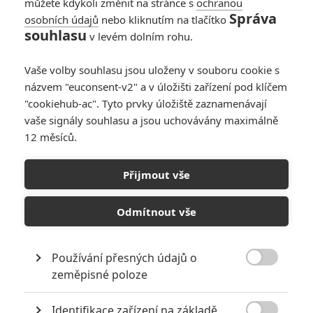
můžete kdykoli změnit na stránce s
ochranou
Správa
osobních údajů
nebo kliknutím na tlačítko
souhlasu
v levém dolním rohu.
Vaše volby souhlasu jsou uloženy v souboru cookie s
názvem "euconsent-v2" a v úložišti zařízení pod klíčem
"cookiehub-ac". Tyto prvky úložiště zaznamenávají
vaše signály souhlasu a jsou uchovávány maximálně
12 měsíců.
Přijmout vše
Odmítnout vše
Používání přesných údajů o

zeměpisné poloze
Batman v Superman: Řada povedených artworků | Fandíme filmu
Identifikace zařízení na základě