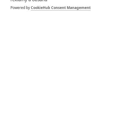
SOUVISEJÍCÍ ČLÁNKY
Powered by
CookieHub Consent Management
Avengers 2: Dva nové
plakáty
Agentku Carter zrežírují
tři filmoví režiséři
Agent Carter: Další
seriál od Marvelu