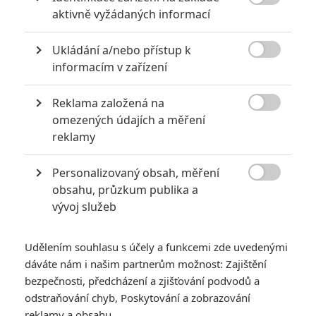

aktivně vyžádaných informací
Ukládání a/nebo přístup k

informacím v zařízení
Reklama založená na

omezených údajích a měření
KOMENTÁŘE
2
reklamy
Personalizovaný obsah, měření

?? | 2014-07-26 12:58:45
obsahu, průzkum publika a
Dufam ze druhe seria bude este lepsia. Paci sa mi ze
vývoj služeb
Marvel pozastavil "one shoty" pretoze takto bude viac
penazi na serial a miesta pre hostujuce hviezdy :)
Udělením souhlasu s účely a funkcemi zde uvedenými
dáváte nám i našim partnerům možnost: Zajištění
Vstoupit do diskuze
bezpečnosti, předcházení a zjišťování podvodů a
odstraňování chyb, Poskytování a zobrazování
reklamy a obsahu