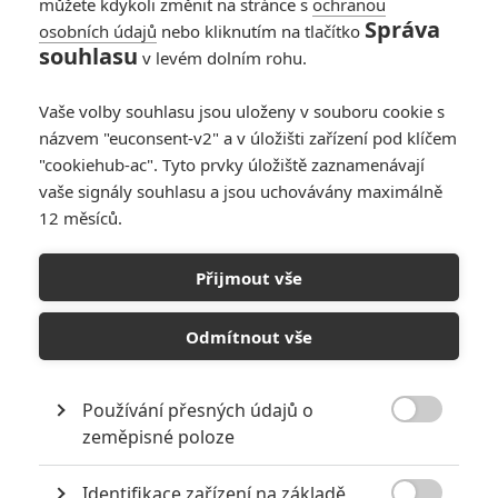
můžete kdykoli změnit na stránce s
ochranou
Správa
osobních údajů
nebo kliknutím na tlačítko
souhlasu
v levém dolním rohu.
Vaše volby souhlasu jsou uloženy v souboru cookie s
názvem "euconsent-v2" a v úložišti zařízení pod klíčem
"cookiehub-ac". Tyto prvky úložiště zaznamenávají
vaše signály souhlasu a jsou uchovávány maximálně
12 měsíců.
Přijmout vše
Odmítnout vše
Agents of S.H.I.E.L.D. 2: První teaser z Comic-Conu | Fandíme
Používání přesných údajů o
filmu

zeměpisné poloze
GALERIE
Identifikace zařízení na základě