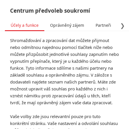
Centrum předvoleb soukromí
❯
Účely a funkce
Oprávněný zájem
Partneři
Pro
Tog
Shromažďování a zpracování dat můžete přijmout
navi
nebo odmítnou najednou pomocí tlačítek níže nebo
můžete přizpůsobit jednotlivé souhlasy zapnutím nebo
Agents of S.H.I.E.L.D. 2:
vypnutím přepínače, který je u každého účelu nebo
funkce. Tyto informace sdílíme s našimi partnery na
První teaser z Comic-Conu
základě souhlasu a oprávněného zájmu. V záložce s
dodavateli najdete seznam našich partnerů. Máte zde
Napsal:
Anarvin
, 26.07.2014 01:14
možnost upravit váš souhlas pro každého z nich i
vznést námitku proti zpracování údajů u těch, kteří
tvrdí, že mají oprávněný zájem vaše data zpracovat.
« Předchozí
Další »
Vaše volby zde jsou relevantní pouze pro tuto
konkrétní stránku. Vaše nastavení a odvolání souhlasu