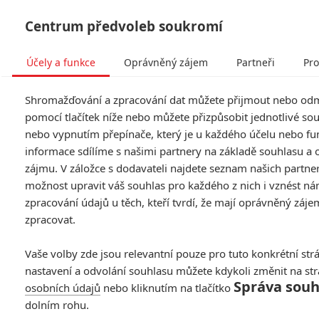
Centrum předvoleb soukromí
Účely a funkce
Oprávněný zájem
Partneři
Pro
Tog
Shromažďování a zpracování dat můžete přijmout nebo od
navi
pomocí tlačítek níže nebo můžete přizpůsobit jednotlivé so
nebo vypnutím přepínače, který je u každého účelu nebo fu
informace sdílíme s našimi partnery na základě souhlasu a
zájmu. V záložce s dodavateli najdete seznam našich partne
možnost upravit váš souhlas pro každého z nich i vznést ná
zpracování údajů u těch, kteří tvrdí, že mají oprávněný záje
zpracovat.
Vaše volby zde jsou relevantní pouze pro tuto konkrétní str
nastavení a odvolání souhlasu můžete kdykoli změnit na st
Správa souh
osobních údajů
nebo kliknutím na tlačítko
dolním rohu.