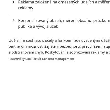
Reklama založená na omezených údajích a měřen
reklamy
Personalizovaný obsah, měření obsahu, průzku
publika a vývoj služeb
Seznamte se s Agentkou Carter, dobovým seriálem,
Udělením souhlasu s účely a funkcemi zde uvedenými dává
partnerům možnost: Zajištění bezpečnosti, předcházení a z
který bude přímo navazovat na události prvního Captaina
a odstraňování chyb, Poskytování a zobrazování reklamy a
Ameriky.
Powered by
CookieHub Consent Management
Pamatujete na zmeškané rande Kapitána Ameriky? Tisíce tun
ledu a několik dekád rozdělily slibně se rozvíjející vztah
Stevea Rogerse a agentky Peggy Carter, kterou ztvárnila
Hayley Atwell
. Winter Soldier důstojně ukončil její příběh, ale
řada fanoušků si jistě klade otázku, jaký kurz nabral její život
po válečných událostech
Prvního Avengera
. Inspirována
Kapitánem, pokračovala v boji s Hydrou? Stála u zrodu