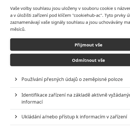
Vaše volby souhlasu jsou uloženy v souboru cookie s názv
a v úložišti zařízení pod klíčem "cookiehub-ac". Tyto prvky ú
zaznamenávají vaše signály souhlasu a jsou uchovávány m
měsíců.
Přijmout vše
Odmítnout vše
Agent Carter: Další seriál
od Marvelu
Používání přesných údajů o zeměpisné poloze
Napsal:
Martin Wrobel - (Fancipal)
, 26.07.2014 00:35
Identifikace zařízení na základě aktivně vyžádaný
informací
Ukládání a/nebo přístup k informacím v zařízení