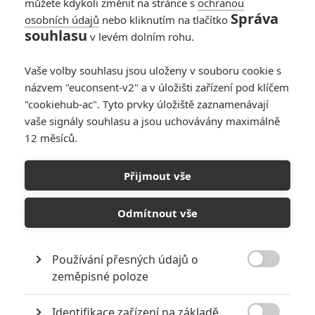
můžete kdykoli změnit na stránce s
ochranou
Správa
osobních údajů
nebo kliknutím na tlačítko
souhlasu
v levém dolním rohu.
Vaše volby souhlasu jsou uloženy v souboru cookie s
názvem "euconsent-v2" a v úložišti zařízení pod klíčem
"cookiehub-ac". Tyto prvky úložiště zaznamenávají
Warner Bros.
vaše signály souhlasu a jsou uchovávány maximálně
Mortal Kombat II (2026) | Fandíme filmu
12 měsíců.
GALERIE
Přijmout vše
Odmítnout vše
Používání přesných údajů o

zeměpisné poloze
KOMENTÁŘE
0
Identifikace zařízení na základě