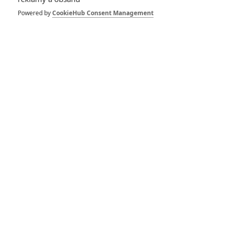
Návštěvnost kin: Nová
Powered by
CookieHub Consent Management
Mumie diváky netáhne,
dál se chodí na Maria a
Goslinga
RECENZE FILMŮ
10
Recenze: Zcela výjimečná Gerta
Schnirch nebarví hnus českých dějin
narůžovo
5
Recenze: Záhada strašidelného
zámku úroveň štědrovečerních
pohádek nepozvedla
8
Recenze: Občanská válka