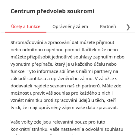
Centrum předvoleb soukromí
❯
Účely a funkce
Oprávněný zájem
Partneři
Pro
Tog
Shromažďování a zpracování dat můžete přijmout
navi
nebo odmítnou najednou pomocí tlačítek níže nebo
můžete přizpůsobit jednotlivé souhlasy zapnutím nebo
Návštěvnost kin: Mortal
vypnutím přepínače, který je u každého účelu nebo
funkce. Tyto informace sdílíme s našimi partnery na
Kombat dostal přes držku
základě souhlasu a oprávněného zájmu. V záložce s
od Prady
dodavateli najdete seznam našich partnerů. Máte zde
možnost upravit váš souhlas pro každého z nich i
vznést námitku proti zpracování údajů u těch, kteří
Napsal:
Anarvin
, 10.05.2026 23:11
tvrdí, že mají oprávněný zájem vaše data zpracovat.
« Předchozí
Další »
Vaše volby zde jsou relevantní pouze pro tuto
konkrétní stránku. Vaše nastavení a odvolání souhlasu