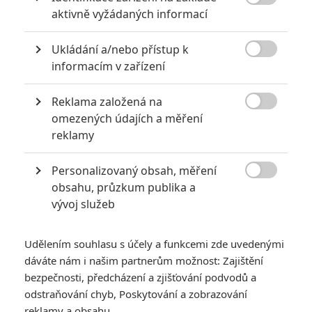

aktivně vyžádaných informací
Vstoupit do diskuze
Ukládání a/nebo přístup k

informacím v zařízení
SOUVISEJÍCÍ ČLÁNKY
Reklama založená na

omezených údajích a měření
Návštěvnost kin: Ďábel
nosí Pradu, ale také
reklamy
spoustu peněz do
pokladen
Personalizovaný obsah, měření

obsahu, průzkum publika a
vývoj služeb
Návštěvnost kin:
Životopis Michaela
Udělením souhlasu s účely a funkcemi zde uvedenými
Jacksona zcela opanoval
dáváte nám i našim partnerům možnost: Zajištění
pokladny
bezpečnosti, předcházení a zjišťování podvodů a
odstraňování chyb, Poskytování a zobrazování
reklamy a obsahu