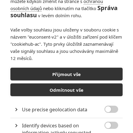
můžete kdykoli změnit na stránce s
ochranou
Správa
osobních údajů
nebo kliknutím na tlačítko
souhlasu
v levém dolním rohu.
Vaše volby souhlasu jsou uloženy v souboru cookie s
názvem "euconsent-v2" a v úložišti zařízení pod klíčem
"cookiehub-ac". Tyto prvky úložiště zaznamenávají
vaše signály souhlasu a jsou uchovávány maximálně
12 měsíců.
Přijmout vše
Odmítnout vše
Use precise geolocation data

Identify devices based on

information actively requested