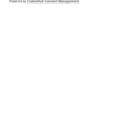
Powered by
CookieHub Consent Management
Vstoupit do diskuze
SOUVISEJÍCÍ ČLÁNKY
Diabolic: Děsivá
čarodějnice vrátí mladou
ženu do spárů sekty
Hokum: Teaser nového
hororu přetéká
znepokojivými výjevy