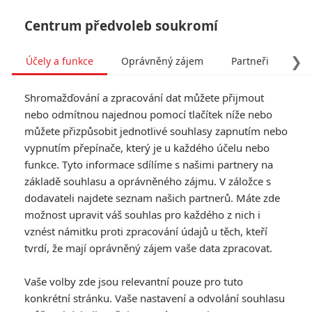
Centrum předvoleb soukromí
❯
Účely a funkce
Oprávněný zájem
Partneři
Pro
Tog
Shromažďování a zpracování dat můžete přijmout
navi
nebo odmítnou najednou pomocí tlačítek níže nebo
můžete přizpůsobit jednotlivé souhlasy zapnutím nebo
Forbidden Fruits: Svůdné
vypnutím přepínače, který je u každého účelu nebo
funkce. Tyto informace sdílíme s našimi partnery na
čarodějky z obchoďáku
základě souhlasu a oprávněného zájmu. V záložce s
vtáhnou do svých spárů
dodavateli najdete seznam našich partnerů. Máte zde
možnost upravit váš souhlas pro každého z nich i
novou členku
vznést námitku proti zpracování údajů u těch, kteří
tvrdí, že mají oprávněný zájem vaše data zpracovat.
Napsal:
Rudmen
, 15.02.2026 18:49
Vaše volby zde jsou relevantní pouze pro tuto
konkrétní stránku. Vaše nastavení a odvolání souhlasu
« Předchozí
Další »