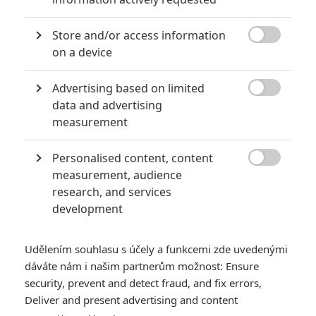
Store and/or access information

on a device
Advertising based on limited

data and advertising
IFC Films
measurement
Forbidden Fruits | Fandíme filmu
Personalised content, content
GALERIE

measurement, audience
research, and services
development
Udělením souhlasu s účely a funkcemi zde uvedenými
dáváte nám i našim partnerům možnost: Ensure
security, prevent and detect fraud, and fix errors,
Deliver and present advertising and content
KOMENTÁŘE
0