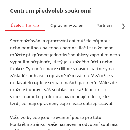
Centrum předvoleb soukromí
❯
Účely a funkce
Oprávněný zájem
Partneři
Pro
Tog
Shromažďování a zpracování dat můžete přijmout
navi
nebo odmítnou najednou pomocí tlačítek níže nebo
můžete přizpůsobit jednotlivé souhlasy zapnutím nebo
Norimberk: Nový trailer
vypnutím přepínače, který je u každého účelu nebo
funkce. Tyto informace sdílíme s našimi partnery na
přibližuje proces s nacisty
základě souhlasu a oprávněného zájmu. V záložce s
dodavateli najdete seznam našich partnerů. Máte zde
Napsal:
Anarvin
, 09.10.2025 19:00
možnost upravit váš souhlas pro každého z nich i
vznést námitku proti zpracování údajů u těch, kteří
tvrdí, že mají oprávněný zájem vaše data zpracovat.
« Předchozí
Další »
Vaše volby zde jsou relevantní pouze pro tuto
konkrétní stránku. Vaše nastavení a odvolání souhlasu