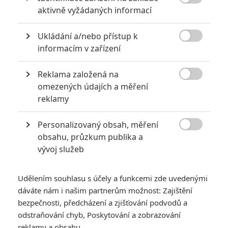

aktivně vyžádaných informací
Vstoupit do diskuze
Ukládání a/nebo přístup k

informacím v zařízení
SOUVISEJÍCÍ ČLÁNKY
Reklama založená na
Unabom: Russell Crowe

omezených údajích a měření
vystoupí v příběhu
reklamy
nechvalně proslulého
teroristy
Personalizovaný obsah, měření

obsahu, průzkum publika a
vývoj služeb
The Last Druid: Russell
Crowe opět povstane
proti Římu
Udělením souhlasu s účely a funkcemi zde uvedenými
dáváte nám i našim partnerům možnost: Zajištění
bezpečnosti, předcházení a zjišťování podvodů a
odstraňování chyb, Poskytování a zobrazování
reklamy a obsahu