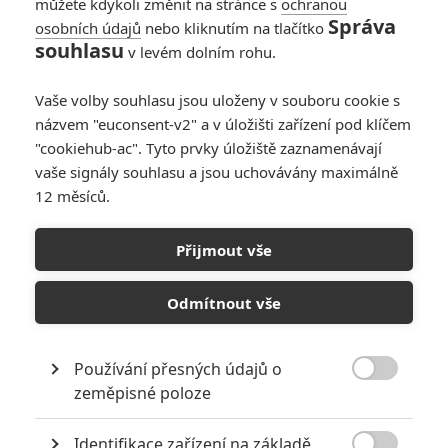
můžete kdykoli změnit na stránce s
ochranou
Správa
osobních údajů
nebo kliknutím na tlačítko
souhlasu
v levém dolním rohu.
Vaše volby souhlasu jsou uloženy v souboru cookie s
názvem "euconsent-v2" a v úložišti zařízení pod klíčem
"cookiehub-ac". Tyto prvky úložiště zaznamenávají
Sony Pictures
vaše signály souhlasu a jsou uchovávány maximálně
Norimberk (2025) | Fandíme filmu
12 měsíců.
GALERIE
Přijmout vše
Odmítnout vše
Používání přesných údajů o

zeměpisné poloze
KOMENTÁŘE
0
Identifikace zařízení na základě