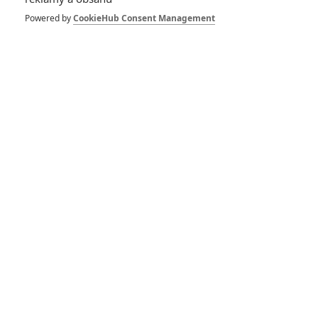
Poslední vlak z
Powered by
CookieHub Consent Management
Hirošimy: Před
Avatarem 4 chce
Cameron natočit
historické drama
RECENZE FILMŮ
10
Recenze: Zcela výjimečná Gerta
Schnirch nebarví hnus českých dějin
narůžovo
5
Recenze: Záhada strašidelného
zámku úroveň štědrovečerních
pohádek nepozvedla
8
Recenze: Občanská válka