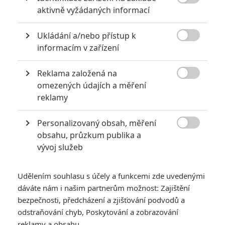

aktivně vyžádaných informací
Ukládání a/nebo přístup k

informacím v zařízení
Reklama založená na

omezených údajích a měření
Vertical Entertainment
reklamy
Zobrazit další 3 obrázky
Personalizovaný obsah, měření

obsahu, průzkum publika a
Ted „Unabomber“ Kaczynski spáchal sérii bombových
vývoj služeb
útoků v USA a vstoupil do dějin.
Netflix
připravuje celovečerní film
Unabom
, který vykreslí
Udělením souhlasu s účely a funkcemi zde uvedenými
dáváte nám i našim partnerům možnost: Zajištění
přerod Teda Kaczynskiho z chváleného studenta v
bezpečnosti, předcházení a zjišťování podvodů a
bombového teroristu přezdívaného Unabomber. Ačkoliv
odstraňování chyb, Poskytování a zobrazování
exceloval v matematice, v roce 1969 dobrovolně opustil
reklamy a obsahu