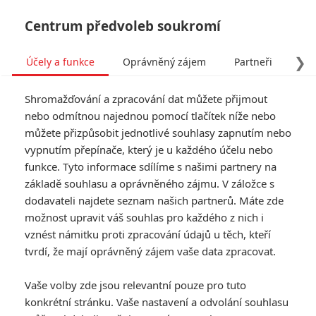
Centrum předvoleb soukromí
❯
Účely a funkce
Oprávněný zájem
Partneři
Pro
Tog
Shromažďování a zpracování dat můžete přijmout
navi
nebo odmítnou najednou pomocí tlačítek níže nebo
můžete přizpůsobit jednotlivé souhlasy zapnutím nebo
vypnutím přepínače, který je u každého účelu nebo
funkce. Tyto informace sdílíme s našimi partnery na
základě souhlasu a oprávněného zájmu. V záložce s
dodavateli najdete seznam našich partnerů. Máte zde
možnost upravit váš souhlas pro každého z nich i
vznést námitku proti zpracování údajů u těch, kteří
tvrdí, že mají oprávněný zájem vaše data zpracovat.
Vaše volby zde jsou relevantní pouze pro tuto
konkrétní stránku. Vaše nastavení a odvolání souhlasu