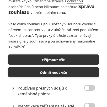
můžete kdykoli změnit na stránce s
ochranou
Správa
osobních údajů
nebo kliknutím na tlačítko
souhlasu
v levém dolním rohu.
Vaše volby souhlasu jsou uloženy v souboru cookie s
názvem "euconsent-v2" a v úložišti zařízení pod klíčem
"cookiehub-ac". Tyto prvky úložiště zaznamenávají
vaše signály souhlasu a jsou uchovávány maximálně
12 měsíců.
Unabom: Russell Crowe
vystoupí v příběhu
Přijmout vše
nechvalně proslulého
Odmítnout vše
teroristy
Používání přesných údajů o
Napsal:
Petr Slavík - (Anarvin)
, 24.06.2025 11:00

zeměpisné poloze
Identifikace zařízení na základě