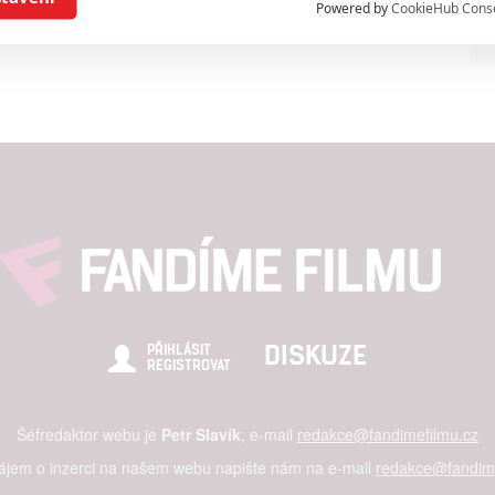
 po nukleární válce
zombie pohromadě v
Powered by
CookieHub Cons
grace
jednom filmu - trailer
a založená na omezených údajích a měření reklamy
alizovaný obsah, měření obsahu, průzkum publika a vývoj
hlasu s účely a funkcemi zde uvedenými dáváte nám i našim pa
štění bezpečnosti, předcházení a zjišťování podvodů a odstraňov
a zobrazování reklamy a obsahu
DISKUZE
PŘIHLÁSIT
REGISTROVAT
Šéfredaktor webu je
Petr Slavík
, e-mail
redakce@fandimefilmu.cz
zájem o inzerci na našem webu napište nám na e-mail
redakce@fandime