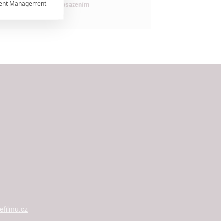
ent Management

maximálně nabitým obsazením


rtnerům
ání chyb,
filmu.cz