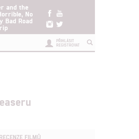
er and the
Horrible, No
ry Bad Road
rip
PŘIHLÁSIT
REGISTROVAT
teaseru
RECENZE FILMŮ