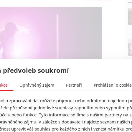
 předvoleb soukromí
nkce
Oprávněný zájem
Partneři
Prohlášení o cookie
í a zpracování dat můžete přijmout nebo odmítnou najednou po
žete přizpůsobit jednotlivé souhlasy zapnutím nebo vypnutím pře
Universal Pictures
účelu nebo funkce. Tyto informace sdílíme s našimi partnery na 
2.0 | Fandíme filmu
rávněného zájmu. V záložce s dodavateli najdete seznam našich 
ost upravit váš souhlas pro každého z nich i vznést námitku pro