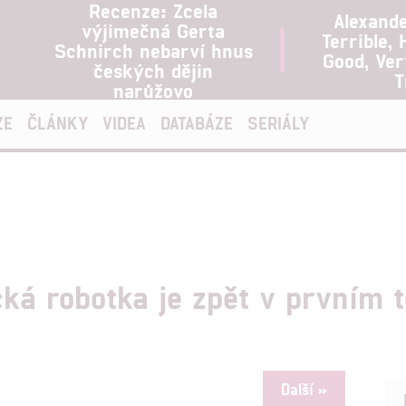
Recenze: Zcela
Alexand
výjimečná Gerta
Terrible, 
Schnirch nebarví hnus
Good, Ve
českých dějin
T
narůžovo
ZE
ČLÁNKY
VIDEA
DATABÁZE
SERIÁLY
ká robotka je zpět v prvním 
Další »