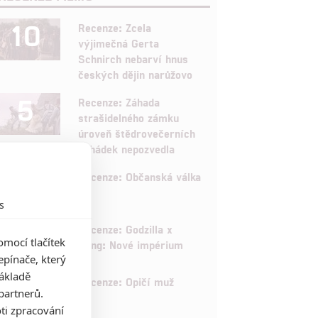
10
Recenze: Zcela
výjimečná Gerta
Schnirch nebarví hnus
českých dějin narůžovo
5
Recenze: Záhada
strašidelného zámku
úroveň štědrovečerních
pohádek nepozvedla
8
Recenze: Občanská válka
s
6
Recenze: Godzilla x
mocí tlačítek
Kong: Nové impérium
pínače, který
základě
8
Recenze: Opičí muž
partnerů.
ti zpracování