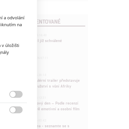
ní a odvolání
POSLEDNÍ KOMENTOVANÉ
iknutím na
3
ČLÁNEK | 01.08.2026 16:40
Marvel nečekaně zrušil již schválené
v úložišti
pokračování
gnály
433
FILM | 01.08.2026 07:11
拆彈專家
1
ČLÁNEK | 30.07.2026 20:14
Děti krve a kostí: Regulérní trailer představuje
akční fantasy dobrodružství s vůní Afriky
1
ČLÁNEK | 30.07.2026 12:31

Spider-Man: Zbrusu nový den – Podle recenzí
máme čekat překvapivě emotivní a osobní film

1
ČLÁNEK | 30.07.2026 03:42
Velké preview: Odyssea - seznamte se s