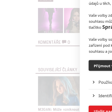
údajů u těch,
Vaše volby zd
souhlasu můž
Spr
tlačítko
Vaše volby so
KOMENTÁŘE
0
zařízení pod 
souhlasu a j
Vst
Přijmout 
SOUVISEJÍCÍ ČLÁNKY
Použív
Identif
Ukládán
M3GAN: Může vzniknout
The Exp
Uložit na