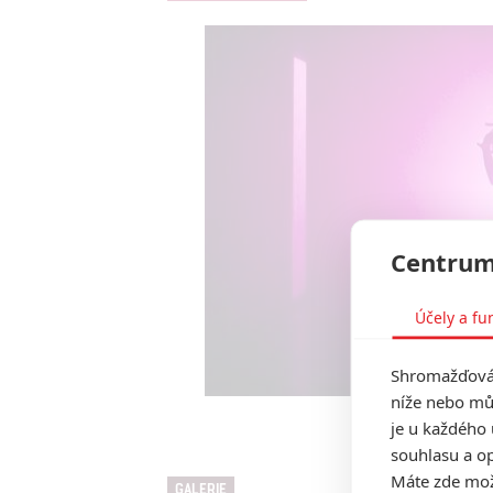
Centrum
Účely a fu
Shromažďován
níže nebo mů
je u každého 
M3GAN 
souhlasu a op
Máte zde možn
GALERIE