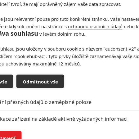
 kteří tvrdí, že mají oprávněný zájem vaše data zpracovat.
e jsou relevantní pouze pro tuto konkrétní stránku. Vaše nastave
ete kdykoli změnit na stránce s
ochranou osobních údajů
nebo kl
áva souhlasu
v levém dolním rohu.
uhlasu jsou uloženy v souboru cookie s názvem "euconsent-v2" a 
klíčem "cookiehub-ac". Tyto prvky úložiště zaznamenávají vaše si
sou uchovávány maximálně 12 měsíců.
oupit do diskuze
vše
Odmítnout vše
ání přesných údajů o zeměpisné poloze
ikace zařízení na základě aktivně vyžádaných informací
í a/nebo přístup k informacím v zařízení
eriment: Záchrana
Jurassic Island: Dinosauři a
stavení