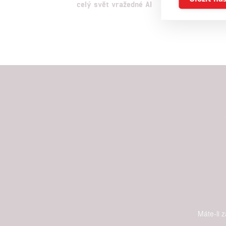
celý svět vražedné AI
zajatců
není le
Reklam
Person
služeb
Udělením sou
možnost: Zaji
Poskytování 
Máte-li 