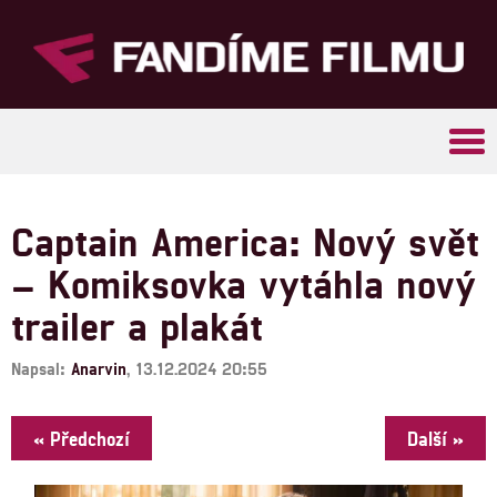
Tog
navi
Captain America: Nový svět
– Komiksovka vytáhla nový
trailer a plakát
Napsal:
Anarvin
, 13.12.2024 20:55
« Předchozí
Další »