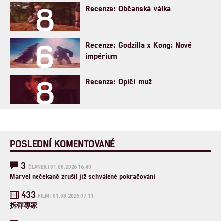
8
Recenze: Občanská válka
6
Recenze: Godzilla x Kong: Nové
impérium
8
Recenze: Opičí muž
POSLEDNÍ KOMENTOVANÉ
3
ČLÁNEK | 01.08.2026 16:40
Marvel nečekaně zrušil již schválené pokračování
433
FILM | 01.08.2026 07:11
拆彈專家