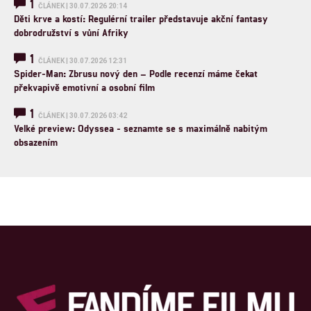
1
ČLÁNEK | 30.07.2026 20:14
Děti krve a kostí: Regulérní trailer představuje akční fantasy
dobrodružství s vůní Afriky
1
ČLÁNEK | 30.07.2026 12:31
Spider-Man: Zbrusu nový den – Podle recenzí máme čekat
překvapivě emotivní a osobní film
1
ČLÁNEK | 30.07.2026 03:42
Velké preview: Odyssea - seznamte se s maximálně nabitým
obsazením