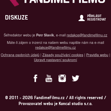
DISKUZE
PŘIHLÁSIT
REGISTROVAT
Šéfredaktor webu je
Petr Slavík
, e-mail
redakce@fandimefilmu.cz
Máte-li zájem o inzerci na našem webu napište nám na e-mail
redakce@fandimefilmu.cz
Ochrana osobních údajů
|
Zásady používání cookies
|
Pravidla webu
|
Upravit nastavení soukromí
© 2011 - 2026 FandimeFilmu.cz / All rights reserved /
Provozovatel webu je Koncal studio s.r.o.