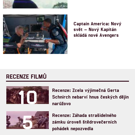
Captain America: Nový
svět – Nový Kapitán
skládá nové Avengers
RECENZE FILMŮ
10
Recenze: Zcela výjimečná Gerta
Schnirch nebarví hnus českých dějin
narůžovo
5
Recenze: Záhada strašidelného
zámku úroveň štědrovečerních
pohádek nepozvedla