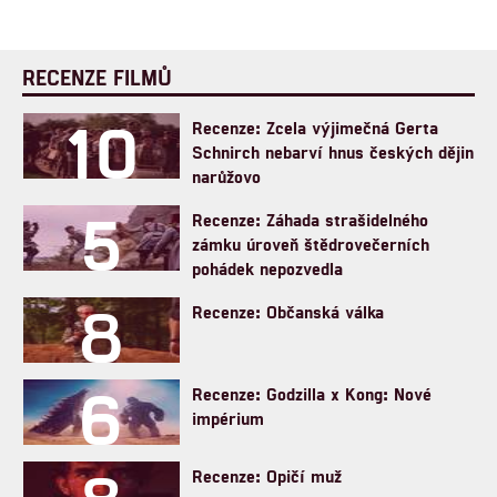
RECENZE FILMŮ
10
Recenze: Zcela výjimečná Gerta
Schnirch nebarví hnus českých dějin
narůžovo
5
Recenze: Záhada strašidelného
zámku úroveň štědrovečerních
pohádek nepozvedla
8
Recenze: Občanská válka
6
Recenze: Godzilla x Kong: Nové
impérium
Recenze: Opičí muž