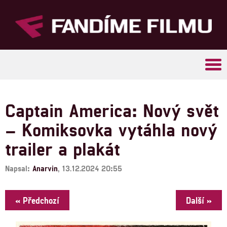
Tog
navi
Captain America: Nový svět
– Komiksovka vytáhla nový
trailer a plakát
Napsal:
Anarvin
, 13.12.2024 20:55
« Předchozí
Další »