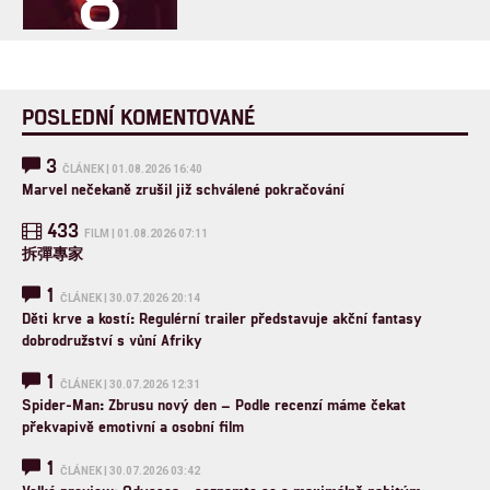
8
POSLEDNÍ KOMENTOVANÉ
3
ČLÁNEK | 01.08.2026 16:40
Marvel nečekaně zrušil již schválené pokračování
433
FILM | 01.08.2026 07:11
拆彈專家
1
ČLÁNEK | 30.07.2026 20:14
Děti krve a kostí: Regulérní trailer představuje akční fantasy
dobrodružství s vůní Afriky
1
ČLÁNEK | 30.07.2026 12:31
Spider-Man: Zbrusu nový den – Podle recenzí máme čekat
překvapivě emotivní a osobní film
1
ČLÁNEK | 30.07.2026 03:42