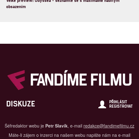
Velké preview: Odyssea - seznamte se s maximálně nabitým
obsazením
DISKUZE
PŘIHLÁSIT
REGISTROVAT
Šéfredaktor webu je
Petr Slavík
, e-mail
redakce@fandimefilmu.cz
Máte-li zájem o inzerci na našem webu napište nám na e-mail