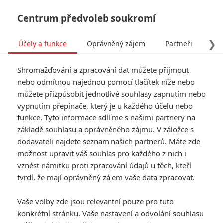
Centrum předvoleb soukromí
❯
Účely a funkce
Oprávněný zájem
Partneři
Pro
Tog
Shromažďování a zpracování dat můžete přijmout
navi
nebo odmítnou najednou pomocí tlačítek níže nebo
můžete přizpůsobit jednotlivé souhlasy zapnutím nebo
Pán prstenů: Válka Rohirů
vypnutím přepínače, který je u každého účelu nebo
funkce. Tyto informace sdílíme s našimi partnery na
– Film o filmu přibližuje
základě souhlasu a oprávněného zájmu. V záložce s
nový příběh ze Středozemě
dodavateli najdete seznam našich partnerů. Máte zde
možnost upravit váš souhlas pro každého z nich i
vznést námitku proti zpracování údajů u těch, kteří
Napsal:
Anarvin
, 24.11.2024 06:07
tvrdí, že mají oprávněný zájem vaše data zpracovat.
« Předchozí
Další »
Vaše volby zde jsou relevantní pouze pro tuto
konkrétní stránku. Vaše nastavení a odvolání souhlasu