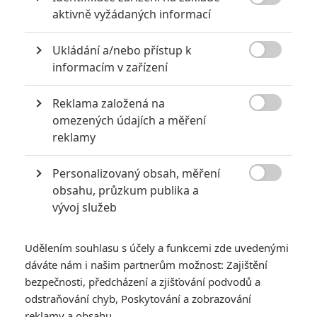

aktivně vyžádaných informací
KOMENTÁŘE
2
Ukládání a/nebo přístup k

informacím v zařízení
Martan
| 2024-11-24 12:49:52
Reklama založená na
Na to se těším převelice, nezklame.

omezených údajích a měření
reklamy
Vstoupit do diskuze
Personalizovaný obsah, měření

obsahu, průzkum publika a
SOUVISEJÍCÍ ČLÁNKY
vývoj služeb
Pán prstenů: O honu
Gluma mají vzniknout
Udělením souhlasu s účely a funkcemi zde uvedenými
hned dva filmy
dáváte nám i našim partnerům možnost: Zajištění
bezpečnosti, předcházení a zjišťování podvodů a
odstraňování chyb, Poskytování a zobrazování
reklamy a obsahu