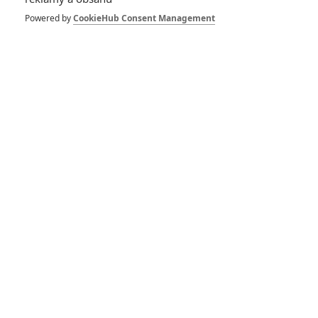
Powered by
CookieHub Consent Management
Pán prstenů: Válka
Rohirů – První trailer
příštího LOTRa
Pán prstenů: Mohl točit
Tarantino aneb spletitá
historie Tolkiena ve filmu
RECENZE FILMŮ
10
Recenze: Zcela výjimečná Gerta
Schnirch nebarví hnus českých dějin
narůžovo