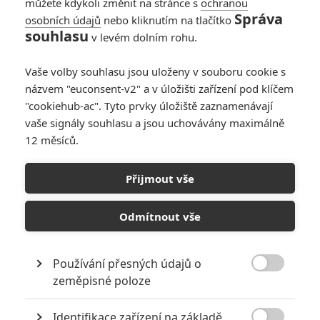
můžete kdykoli změnit na stránce s
ochranou
Správa
osobních údajů
nebo kliknutím na tlačítko
souhlasu
v levém dolním rohu.
Vaše volby souhlasu jsou uloženy v souboru cookie s
názvem "euconsent-v2" a v úložišti zařízení pod klíčem
"cookiehub-ac". Tyto prvky úložiště zaznamenávají
vaše signály souhlasu a jsou uchovávány maximálně
12 měsíců.
Warner Bros.
Pán prstenů: Válka Rohirů | Fandíme filmu
Přijmout vše
GALERIE
Odmítnout vše
Používání přesných údajů o

zeměpisné poloze
Identifikace zařízení na základě