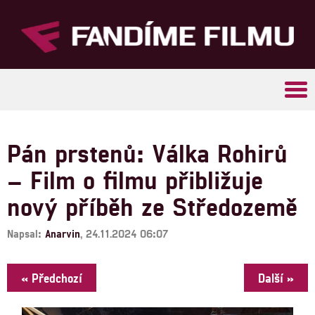
Tog
navi
Pán prstenů: Válka Rohirů
– Film o filmu přibližuje
nový příběh ze Středozemě
Napsal:
Anarvin
, 24.11.2024 06:07
« Předchozí
Další »