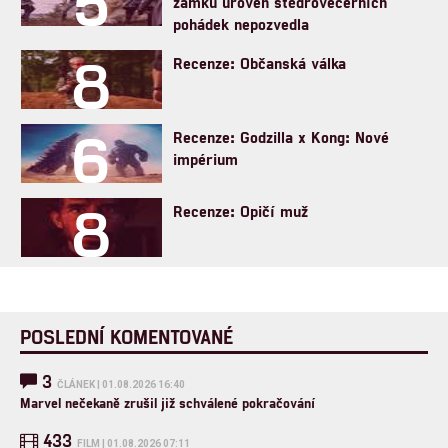
5
zámku úroveň štědrovečerních
pohádek nepozvedla
8
Recenze: Občanská válka
6
Recenze: Godzilla x Kong: Nové
impérium
8
Recenze: Opičí muž
POSLEDNÍ KOMENTOVANÉ
3
ČLÁNEK | 01.08.2026 16:40
Marvel nečekaně zrušil již schválené pokračování
433
FILM | 01.08.2026 07:11