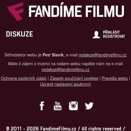
DISKUZE
PŘIHLÁSIT
REGISTROVAT
Šéfredaktor webu je
Petr Slavík
, e-mail
redakce@fandimefilmu.cz
Máte-li zájem o inzerci na našem webu napište nám na e-mail
redakce@fandimefilmu.cz
Ochrana osobních údajů
|
Zásady používání cookies
|
Pravidla webu
|
Upravit nastavení soukromí
© 2011 - 2026 FandimeFilmu.cz / All rights reserved /