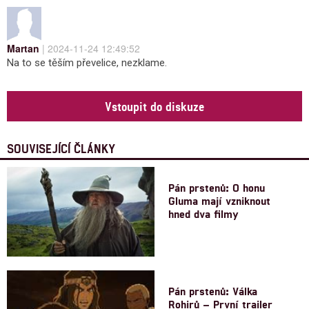
Martan
| 2024-11-24 12:49:52
Na to se těším převelice, nezklame.
Vstoupit do diskuze
SOUVISEJÍCÍ ČLÁNKY
Pán prstenů: O honu
Gluma mají vzniknout
hned dva filmy
Pán prstenů: Válka
Rohirů – První trailer