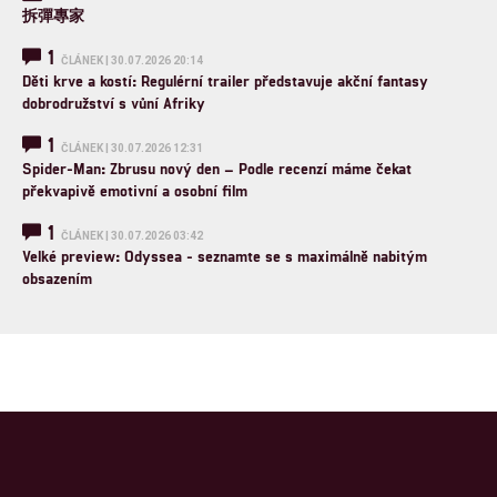
拆彈專家
1
ČLÁNEK | 30.07.2026 20:14
Děti krve a kostí: Regulérní trailer představuje akční fantasy
dobrodružství s vůní Afriky
1
ČLÁNEK | 30.07.2026 12:31
Spider-Man: Zbrusu nový den – Podle recenzí máme čekat
překvapivě emotivní a osobní film
1
ČLÁNEK | 30.07.2026 03:42
Velké preview: Odyssea - seznamte se s maximálně nabitým
obsazením