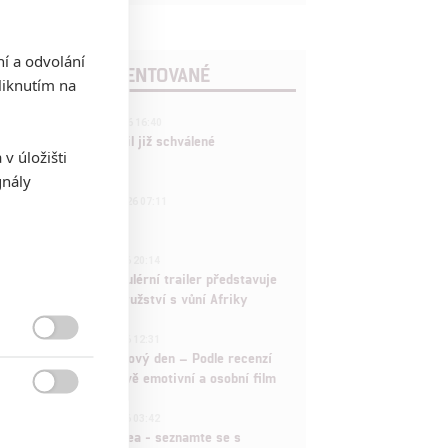
ní a odvolání
POSLEDNÍ KOMENTOVANÉ
iknutím na
3
ČLÁNEK | 01.08.2026 16:40
Marvel nečekaně zrušil již schválené
v úložišti
pokračování
gnály
433
FILM | 01.08.2026 07:11
拆彈專家
1
ČLÁNEK | 30.07.2026 20:14
Děti krve a kostí: Regulérní trailer představuje
akční fantasy dobrodružství s vůní Afriky
1
ČLÁNEK | 30.07.2026 12:31

Spider-Man: Zbrusu nový den – Podle recenzí
máme čekat překvapivě emotivní a osobní film

1
ČLÁNEK | 30.07.2026 03:42
Velké preview: Odyssea - seznamte se s