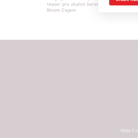
teaser pro okultní horor s
nebylo 
Nicem Cagem
krvavěj
Reklam
Person
služeb
Udělením sou
možnost: Zaji
Poskytování 
Máte-li 