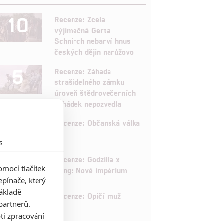
10
Recenze: Zcela
výjimečná Gerta
Schnirch nebarví hnus
českých dějin narůžovo
5
Recenze: Záhada
strašidelného zámku
úroveň štědrovečerních
pohádek nepozvedla
8
Recenze: Občanská válka
s
6
Recenze: Godzilla x
mocí tlačítek
Kong: Nové impérium
pínače, který
základě
8
Recenze: Opičí muž
partnerů.
ti zpracování