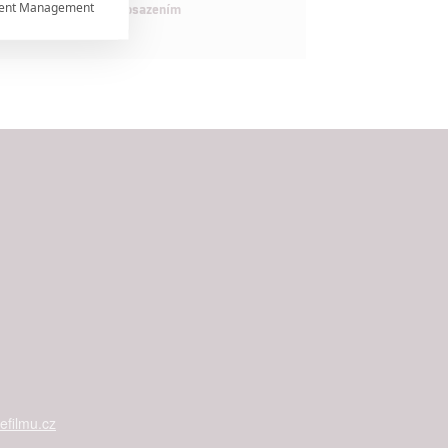
ent Management

maximálně nabitým obsazením


rtnerům
ání chyb,
filmu.cz