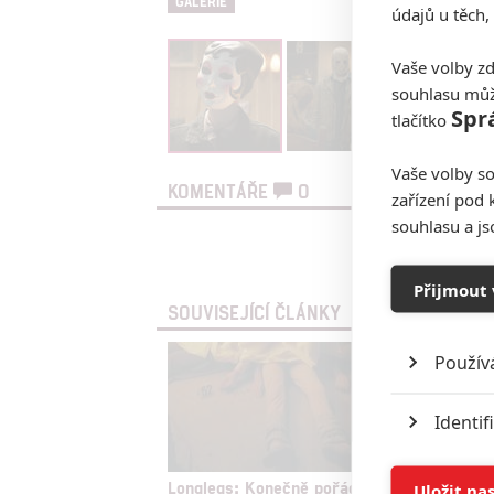
GALERIE
údajů u těch,
Vaše volby zd
souhlasu můž
Spr
tlačítko
Vaše volby so
KOMENTÁŘE
0
zařízení pod 
souhlasu a j
Vst
Přijmout 
SOUVISEJÍCÍ ČLÁNKY
Použív
Identif
Ukládán
Longlegs: Konečně pořádný
Narušit
Uložit na