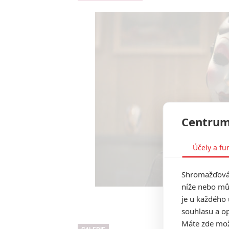
Centrum
Účely a fu
Shromažďován
níže nebo mů
je u každého 
Cizinci: K
souhlasu a op
Máte zde možn