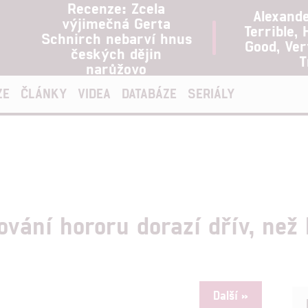
Recenze: Zcela
Alexand
výjimečná Gerta
Terrible, 
Schnirch nebarví hnus
Good, Ve
českých dějin
T
narůžovo
ZE
ČLÁNKY
VIDEA
DATABÁZE
SERIÁLY
ování hororu dorazí dřív, než 
Další »