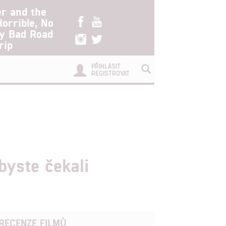
er and the
Horrible, No
ry Bad Road
rip
PŘIHLÁSIT
REGISTROVAT
byste čekali
RECENZE FILMŮ