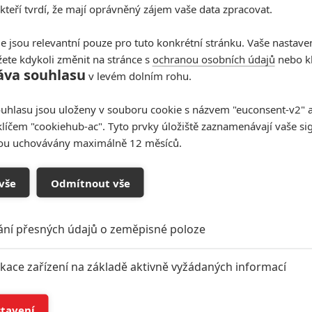
 kteří tvrdí, že mají oprávněný zájem vaše data zpracovat.
e jsou relevantní pouze pro tuto konkrétní stránku. Vaše nastave
ete kdykoli změnit na stránce s
ochranou osobních údajů
nebo kl
áva souhlasu
v levém dolním rohu.
uhlasu jsou uloženy v souboru cookie s názvem "euconsent-v2" a 
klíčem "cookiehub-ac". Tyto prvky úložiště zaznamenávají vaše si
sou uchovávány maximálně 12 měsíců.
oupit do diskuze
vše
Odmítnout vše
ání přesných údajů o zeměpisné poloze
ikace zařízení na základě aktivně vyžádaných informací
í a/nebo přístup k informacím v zařízení
el: Dospívání nikdy
Women: Co jsou unesené
stavení