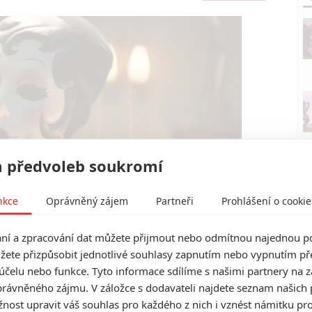
 předvoleb soukromí
nkce
Oprávněný zájem
Partneři
Prohlášení o cookie
í a zpracování dat můžete přijmout nebo odmítnou najednou po
žete přizpůsobit jednotlivé souhlasy zapnutím nebo vypnutím pře
Lionsgate
účelu nebo funkce. Tyto informace sdílíme s našimi partnery na 
apitola 1 | Fandíme filmu
rávněného zájmu. V záložce s dodavateli najdete seznam našich 
ost upravit váš souhlas pro každého z nich i vznést námitku pro