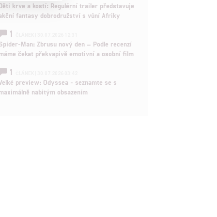
Děti krve a kostí: Regulérní trailer představuje

akční fantasy dobrodružství s vůní Afriky
1
ČLÁNEK | 30.07.2026 12:31

Spider-Man: Zbrusu nový den – Podle recenzí
máme čekat překvapivě emotivní a osobní film
rtnerům
1
ČLÁNEK | 30.07.2026 03:42
ání chyb,
Velké preview: Odyssea - seznamte se s
maximálně nabitým obsazením