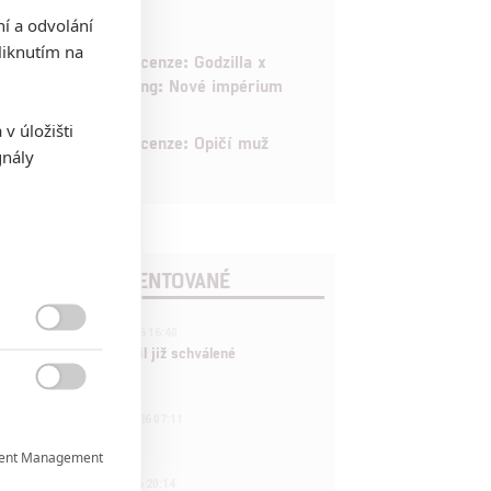
ní a odvolání
iknutím na
6
Recenze: Godzilla x
Kong: Nové impérium
v úložišti
8
Recenze: Opičí muž
gnály
POSLEDNÍ KOMENTOVANÉ
3
ČLÁNEK | 01.08.2026 16:40

Marvel nečekaně zrušil již schválené
pokračování

433
FILM | 01.08.2026 07:11
拆彈專家
ent Management

1
ČLÁNEK | 30.07.2026 20:14