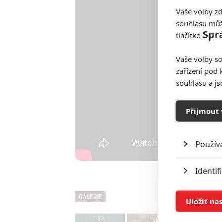
Vaše volby zd
souhlasu můž
Spr
tlačítko
Vaše volby so
zařízení pod 
souhlasu a j
Přijmout 
Použív
Identif
Ukládán
GALERIE
Uložit na