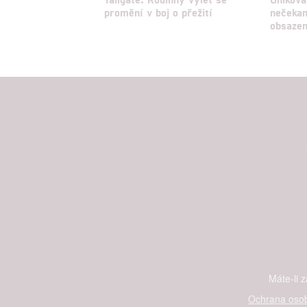
promění v boj o přežití
nečekan
obsazen
Máte-li 
Ochrana osob