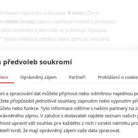
 thrillerem nazvaným jednoduše
Women
(
Ženy
).
a (
Adam Dorsey
) začne vyšetřovat místního profesora
 další studentky z jeho třídy se pohřešují.
Synopse
?“
Máme očekávat příběh o zajetí, pomstě, narcismu,
bí správně úlisně a od začátku je cítit nebezpečí,
 předvoleb soukromí
ajetí je potom zajímavě vykreslená bezmoc, se kterou se
orovat.
nkce
Oprávněný zájem
Partneři
Prohlášení o cookie
iche
,
Kylie Delre
,
Denise Gossett
a
Michael Simon
í a zpracování dat můžete přijmout nebo odmítnou najednou po
Anton Sigurdsson
.
28. května
má být snímek
žete přizpůsobit jednotlivé souhlasy zapnutím nebo vypnutím pře
účelu nebo funkce. Tyto informace sdílíme s našimi partnery na 
rávněného zájmu. V záložce s dodavateli najdete seznam našich 
ost upravit váš souhlas pro každého z nich i vznést námitku pro
 kteří tvrdí, že mají oprávněný zájem vaše data zpracovat.