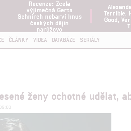
Recenze: Zcela
Alexand
výjimečná Gerta
Terrible, 
Schnirch nebarví hnus
Good, Ve
českých dějin
T
narůžovo
ZE
ČLÁNKY
VIDEA
DATABÁZE
SERIÁLY
sené ženy ochotné udělat, ab
 09:00