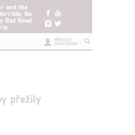
er and the
Horrible, No
ry Bad Road
rip
PŘIHLÁSIT
REGISTROVAT
y přežily