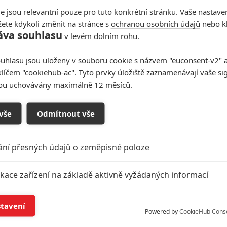
e jsou relevantní pouze pro tuto konkrétní stránku. Vaše nastave
ete kdykoli změnit na stránce s
ochranou osobních údajů
nebo kl
áva souhlasu
v levém dolním rohu.
uhlasu jsou uloženy v souboru cookie s názvem "euconsent-v2" a 
klíčem "cookiehub-ac". Tyto prvky úložiště zaznamenávají vaše si
sou uchovávány maximálně 12 měsíců.
vše
Odmítnout vše
ání přesných údajů o zeměpisné poloze
ikace zařízení na základě aktivně vyžádaných informací
Podklady a foto: Reason8
í a/nebo přístup k informacím v zařízení
stavení
Powered by
CookieHub Cons