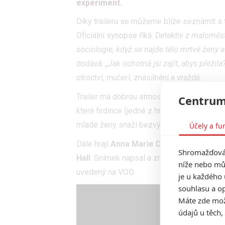
experiment.
Díky traileru se můžeme blíže seznámit s
Oficiální synopse říká:
Detektiv z maloměst
sociologie, když se najde tělo mrtvé ženy a
dodává:
„Jak ochotná jsi zajít, abys přežila
otroctví, mučerí, znásilnění a vraždě.
Trailer má dobrou atmosféru. Profesor půso
Centrum
které hrdince (jedné z hrdinek) hrozí. V z
mladé ženy snaží bezvýchodné situaci vzd
Účely a fu
Dále hrají
Anna Marie Dobbins
,
Anna Ma
Shromažďován
Hall
. Snímek napsal a zrežíroval Islanďan
níže nebo mů
uvedený na VOD.
je u každého 
souhlasu a op
Máte zde možn
údajů u těch,