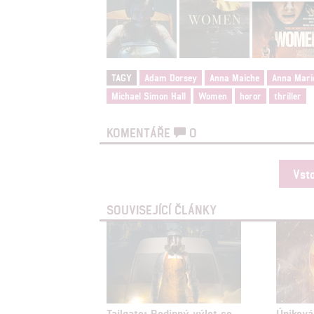
Reklam
Person
služeb
TAGY
Adam Dorsey
Anna Maiche
Anna Mari
Michael Simon Hall
Women
horor
thriller
Udělením sou
možnost: Zaji
Poskytování 
KOMENTÁŘE
0
Vst
SOUVISEJÍCÍ ČLÁNKY
Tailgate: Rodinný výlet se
Úniková