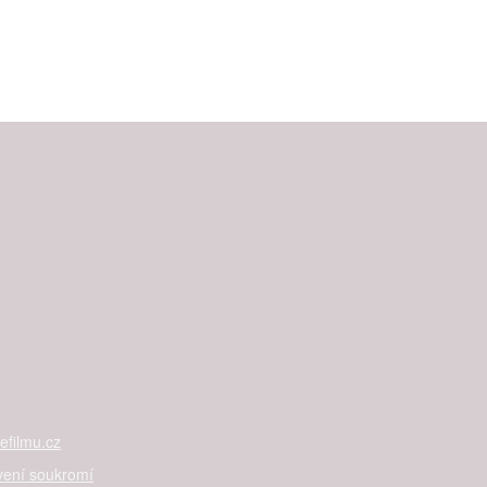
filmu.cz
vení soukromí