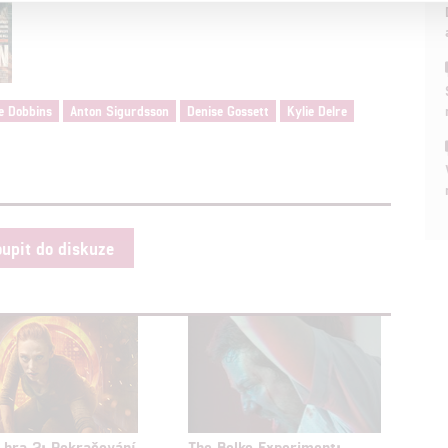
a založená na omezených údajích a měření reklamy
alizovaný obsah, měření obsahu, průzkum publika a vývoj
e Dobbins
Anton Sigurdsson
Denise Gossett
Kylie Delre
hlasu s účely a funkcemi zde uvedenými dáváte nám i našim pa
štění bezpečnosti, předcházení a zjišťování podvodů a odstraňov
a zobrazování reklamy a obsahu
oupit do diskuze
 hra 2: Pokračování
The Belko Experiment: