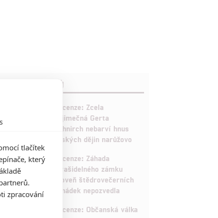
RECENZE FILMŮ
10
Recenze: Zcela
výjimečná Gerta
s
Schnirch nebarví hnus
českých dějin narůžovo
mocí tlačítek
5
Recenze: Záhada
pínače, který
strašidelného zámku
základě
úroveň štědrovečerních
partnerů.
pohádek nepozvedla
ti zpracování
8
Recenze: Občanská válka