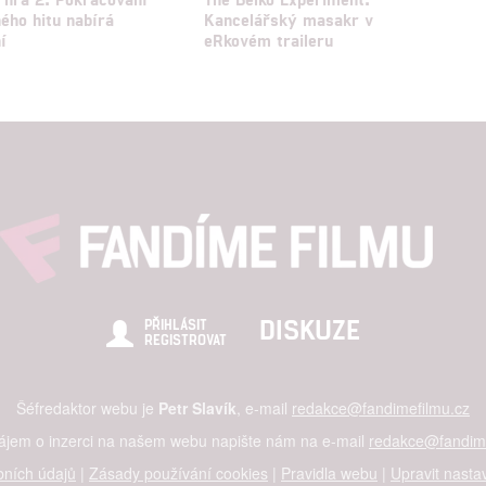
ého hitu nabírá
Kancelářský masakr v
í
eRkovém traileru
DISKUZE
PŘIHLÁSIT
REGISTROVAT
Šéfredaktor webu je
Petr Slavík
, e-mail
redakce@fandimefilmu.cz
zájem o inzerci na našem webu napište nám na e-mail
redakce@fandime
ních údajů
|
Zásady používání cookies
|
Pravidla webu
|
Upravit nasta