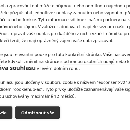
í a zpracování dat můžete přijmout nebo odmítnou najednou po
ka (2024) | Fandíme filmu
žete přizpůsobit jednotlivé souhlasy zapnutím nebo vypnutím pře
účelu nebo funkce. Tyto informace sdílíme s našimi partnery na 
rávněného zájmu. V záložce s dodavateli najdete seznam našich 
ost upravit váš souhlas pro každého z nich i vznést námitku pro
 kteří tvrdí, že mají oprávněný zájem vaše data zpracovat.
e jsou relevantní pouze pro tuto konkrétní stránku. Vaše nastave
ete kdykoli změnit na stránce s
ochranou osobních údajů
nebo kl
áva souhlasu
v levém dolním rohu.
uhlasu jsou uloženy v souboru cookie s názvem "euconsent-v2" a 
klíčem "cookiehub-ac". Tyto prvky úložiště zaznamenávají vaše si
sou uchovávány maximálně 12 měsíců.
vše
Odmítnout vše