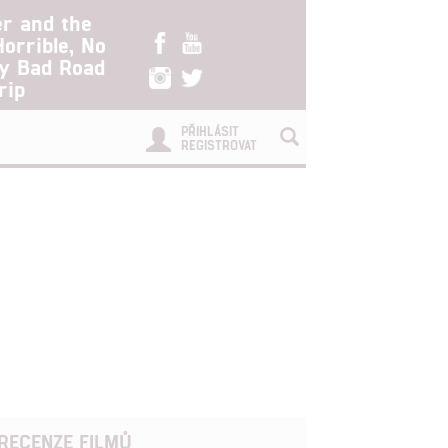
er and the
Horrible, No
ry Bad Road
rip
PŘIHLÁSIT
REGISTROVAT
RECENZE FILMŮ