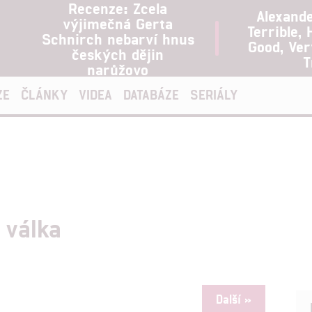
Recenze: Zcela
Alexand
výjimečná Gerta
Terrible, 
Schnirch nebarví hnus
Good, Ve
českých dějin
T
narůžovo
ZE
ČLÁNKY
VIDEA
DATABÁZE
SERIÁLY
 válka
Další »