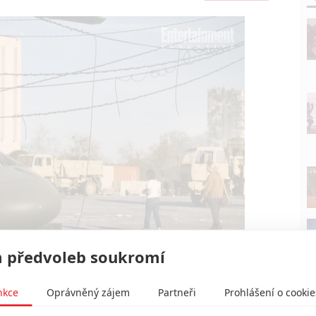
 předvoleb soukromí
nkce
Oprávněný zájem
Partneři
Prohlášení o cookie
A24