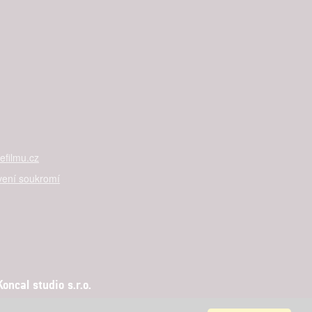
filmu.cz
vení soukromí
ncal studio s.r.o.