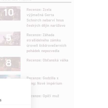
10
Recenze: Zcela
výjimečná Gerta
Schnirch nebarví hnus
českých dějin narůžovo
5
Recenze: Záhada
strašidelného zámku
úroveň štědrovečerních
pohádek nepozvedla
8
Recenze: Občanská válka
6
Recenze: Godzilla x
Kong: Nové impérium
8
Recenze: Opičí muž
s