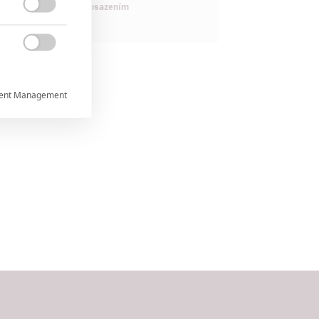
maximálně nabitým obsazením


ent Management



rtnerům
ání chyb,