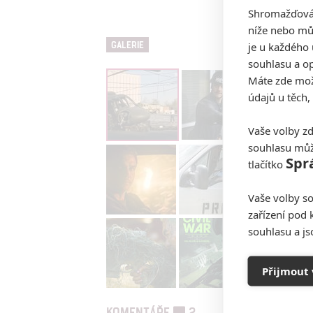
Shromažďován
Občanská vál
níže nebo mů
je u každého 
GALERIE
souhlasu a op
Máte zde možn
údajů u těch,
Vaše volby zd
souhlasu můž
Spr
tlačítko
Vaše volby so
zařízení pod 
souhlasu a j
Přijmout 
KOMENTÁŘE
2