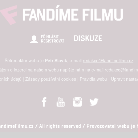
DISKUZE
PŘIHLÁSIT
REGISTROVAT
Šéfredaktor webu je
Petr Slavík
, e-mail
redakce@fandimefilmu.cz
zájem o inzerci na našem webu napište nám na e-mail
redakce@fandime
ních údajů
|
Zásady používání cookies
|
Pravidla webu
|
Upravit nasta
dimeFilmu.cz / All rights reserved / Provozovatel webu je Ko