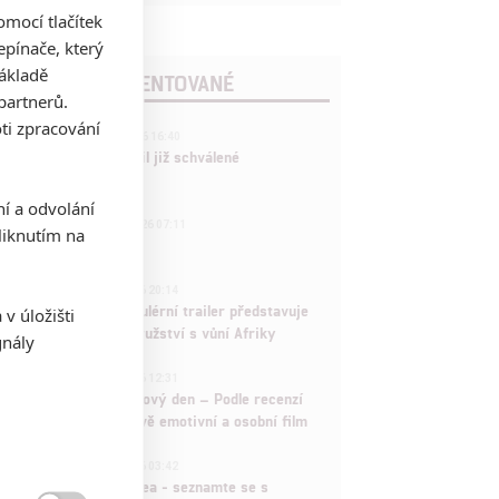
mocí tlačítek
pínače, který
základě
POSLEDNÍ KOMENTOVANÉ
partnerů.
ti zpracování
3
ČLÁNEK | 01.08.2026 16:40
Marvel nečekaně zrušil již schválené
pokračování
ní a odvolání
433
FILM | 01.08.2026 07:11
iknutím na
拆彈專家
1
ČLÁNEK | 30.07.2026 20:14
Děti krve a kostí: Regulérní trailer představuje
v úložišti
akční fantasy dobrodružství s vůní Afriky
gnály
1
ČLÁNEK | 30.07.2026 12:31
Spider-Man: Zbrusu nový den – Podle recenzí
máme čekat překvapivě emotivní a osobní film
1
ČLÁNEK | 30.07.2026 03:42
Velké preview: Odyssea - seznamte se s