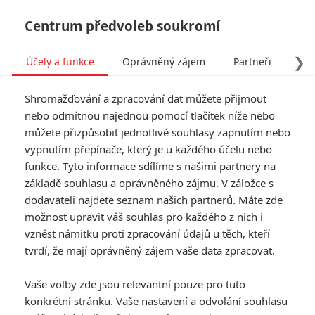
Centrum předvoleb soukromí
❯
Účely a funkce
Oprávněný zájem
Partneři
Pro
Tog
Shromažďování a zpracování dat můžete přijmout
navi
nebo odmítnou najednou pomocí tlačítek níže nebo
můžete přizpůsobit jednotlivé souhlasy zapnutím nebo
Recenze: Občanská válka
vypnutím přepínače, který je u každého účelu nebo
funkce. Tyto informace sdílíme s našimi partnery na
Napsal:
TucnakNik
, 30.04.2024 20:05
základě souhlasu a oprávněného zájmu. V záložce s
dodavateli najdete seznam našich partnerů. Máte zde
možnost upravit váš souhlas pro každého z nich i
« Předchozí
Další »
vznést námitku proti zpracování údajů u těch, kteří
tvrdí, že mají oprávněný zájem vaše data zpracovat.
Vaše volby zde jsou relevantní pouze pro tuto
konkrétní stránku. Vaše nastavení a odvolání souhlasu