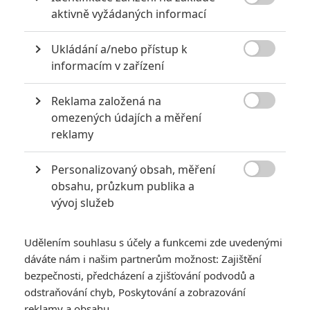

aktivně vyžádaných informací
Pixi
| 2025-05-24 20:35:59
Hlavně že to není o cikanech a Ukrajině
Ukládání a/nebo přístup k

informacím v zařízení
Vstoupit do diskuze
Reklama založená na

omezených údajích a měření
SOUVISEJÍCÍ ČLÁNKY
reklamy
Občanská válka: Násilný
Personalizovaný obsah, měření
rozpad USA dorazil do

obsahu, průzkum publika a
našich kin
vývoj služeb
Udělením souhlasu s účely a funkcemi zde uvedenými
dáváte nám i našim partnerům možnost: Zajištění
Občanská válka: Film o
bezpečnosti, předcházení a zjišťování podvodů a
filmu představuje skvěle
odstraňování chyb, Poskytování a zobrazování
hodnocený válečný
reklamy a obsahu