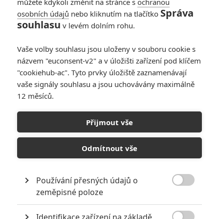
můžete kdykoli změnit na stránce s
ochranou
Správa
osobních údajů
nebo kliknutím na tlačítko
souhlasu
v levém dolním rohu.
Vaše volby souhlasu jsou uloženy v souboru cookie s
názvem "euconsent-v2" a v úložišti zařízení pod klíčem
A24
"cookiehub-ac". Tyto prvky úložiště zaznamenávají
Občanská válka (2024) | Fandíme filmu
vaše signály souhlasu a jsou uchovávány maximálně
12 měsíců.
GALERIE
Přijmout vše
Odmítnout vše
Používání přesných údajů o

zeměpisné poloze
KOMENTÁŘE
2
Identifikace zařízení na základě