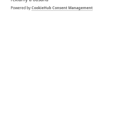
thriller
Powered by
CookieHub Consent Management
Civil War: USA
zachvátila občanská
válka, je tu trailer
RECENZE FILMŮ
10
Recenze: Zcela výjimečná Gerta
Schnirch nebarví hnus českých dějin
narůžovo
5
Recenze: Záhada strašidelného
zámku úroveň štědrovečerních
pohádek nepozvedla