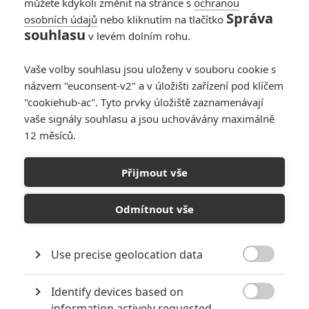
můžete kdykoli změnit na stránce s
ochranou
Správa
osobních údajů
nebo kliknutím na tlačítko
souhlasu
v levém dolním rohu.
Vaše volby souhlasu jsou uloženy v souboru cookie s
názvem "euconsent-v2" a v úložišti zařízení pod klíčem
"cookiehub-ac". Tyto prvky úložiště zaznamenávají
Lionsgate
vaše signály souhlasu a jsou uchovávány maximálně
Desperation Road (2023) | Fandíme filmu
12 měsíců.
GALERIE
Přijmout vše
Odmítnout vše
Use precise geolocation data

Identify devices based on
KOMENTÁŘE
0

information actively requested