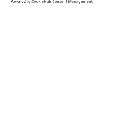
Powered by
CookieHub Consent Management
War Pigs: Gibson a
Farrell se mstí v
kriminálním thrilleru
RECENZE FILMŮ
10
Recenze: Zcela výjimečná Gerta
Schnirch nebarví hnus českých dějin
narůžovo
5
Recenze: Záhada strašidelného
zámku úroveň štědrovečerních
pohádek nepozvedla
8
Recenze: Občanská válka