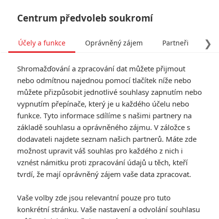
Centrum předvoleb soukromí
❯
Účely a funkce
Oprávněný zájem
Partneři
Pro
Tog
Shromažďování a zpracování dat můžete přijmout
navi
nebo odmítnou najednou pomocí tlačítek níže nebo
můžete přizpůsobit jednotlivé souhlasy zapnutím nebo
Desperation Road: Trailer
vypnutím přepínače, který je u každého účelu nebo
funkce. Tyto informace sdílíme s našimi partnery na
láká na Mela Gibsona ve
základě souhlasu a oprávněného zájmu. V záložce s
víru kriminálních trablů
dodavateli najdete seznam našich partnerů. Máte zde
možnost upravit váš souhlas pro každého z nich i
vznést námitku proti zpracování údajů u těch, kteří
Napsal:
Anarvin
, 31.08.2023 06:00
tvrdí, že mají oprávněný zájem vaše data zpracovat.
« Předchozí
Další »
Vaše volby zde jsou relevantní pouze pro tuto
konkrétní stránku. Vaše nastavení a odvolání souhlasu