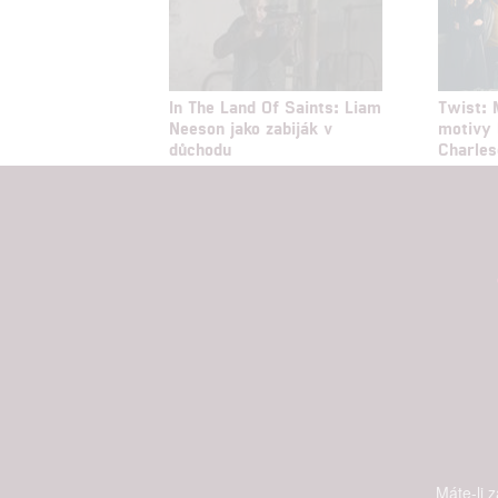
Poskytování 
In The Land Of Saints: Liam
Twist: 
Neeson jako zabiják v
motivy 
důchodu
Charles
Máte-li 