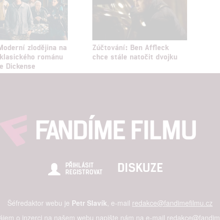
a zobrazování reklamy a obsahu
Moderní zlodějina na
Zúčtování: Ben Affleck
klasického románu
chce stále natočit dvojku
e Dickense
DISKUZE
PŘIHLÁSIT
REGISTROVAT
Šéfredaktor webu je
Petr Slavík
, e-mail
redakce@fandimefilmu.cz
zájem o inzerci na našem webu napište nám na e-mail
redakce@fandime