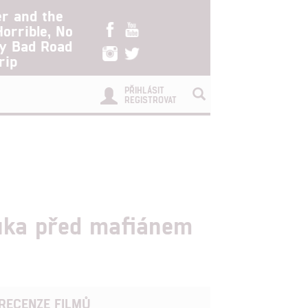
er and the
Horrible, No
ry Bad Road
rip
PŘIHLÁSIT
REGISTROVAT
luka před mafiánem
RECENZE FILMŮ