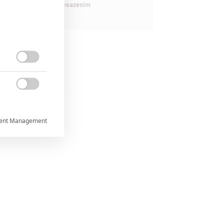
maximálně nabitým obsazením


ent Management



rtnerům
ání chyb,