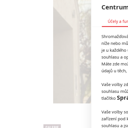
Centrum
Účely a fu
Shromažďován
níže nebo mů
je u každého 
souhlasu a op
Máte zde možn
údajů u těch,
Vaše volby zd
souhlasu můž
Spr
tlačítko
Vaše volby so
9 Bull
zařízení pod 
souhlasu a j
GALERIE