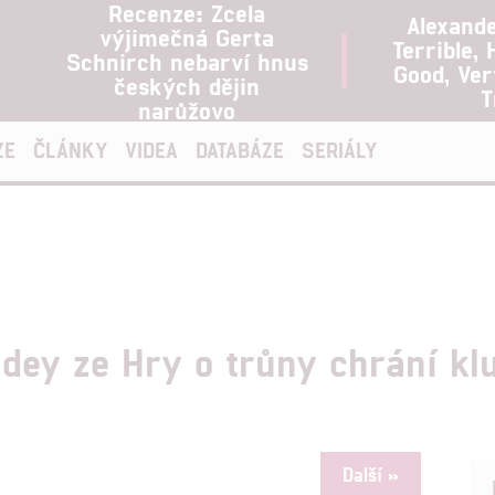
Recenze: Zcela
Alexand
výjimečná Gerta
Terrible, 
Schnirch nebarví hnus
Good, Ve
českých dějin
T
narůžovo
ZE
ČLÁNKY
VIDEA
DATABÁZE
SERIÁLY
adey ze Hry o trůny chrání k
Další »