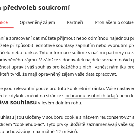
 předvoleb soukromí
nkce
Oprávněný zájem
Partneři
Prohlášení o cookie
í a zpracování dat můžete přijmout nebo odmítnou najednou po
žete přizpůsobit jednotlivé souhlasy zapnutím nebo vypnutím pře
účelu nebo funkce. Tyto informace sdílíme s našimi partnery na 
rávněného zájmu. V záložce s dodavateli najdete seznam našich 
ost upravit váš souhlas pro každého z nich i vznést námitku pro
 kteří tvrdí, že mají oprávněný zájem vaše data zpracovat.
e jsou relevantní pouze pro tuto konkrétní stránku. Vaše nastave
ete kdykoli změnit na stránce s
ochranou osobních údajů
nebo kl
áva souhlasu
v levém dolním rohu.
Screen Media
uhlasu jsou uloženy v souboru cookie s názvem "euconsent-v2" a 
ets | Fandíme filmu
klíčem "cookiehub-ac". Tyto prvky úložiště zaznamenávají vaše si
sou uchovávány maximálně 12 měsíců.