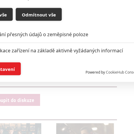
vše
Odmítnout vše
ání přesných údajů o zeměpisné poloze
ikace zařízení na základě aktivně vyžádaných informací
í a/nebo přístup k informacím v zařízení
stavení
Powered by
CookieHub Cons
a založená na omezených údajích a měření reklamy
alizovaný obsah, měření obsahu, průzkum publika a vývoj
oupit do diskuze
hlasu s účely a funkcemi zde uvedenými dáváte nám i našim pa
štění bezpečnosti, předcházení a zjišťování podvodů a odstraňov