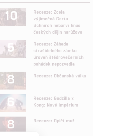
10
Recenze: Zcela
výjimečná Gerta
Schnirch nebarví hnus
českých dějin narůžovo
5
Recenze: Záhada
strašidelného zámku
úroveň štědrovečerních
pohádek nepozvedla
8
Recenze: Občanská válka
6
Recenze: Godzilla x
Kong: Nové impérium
8
Recenze: Opičí muž