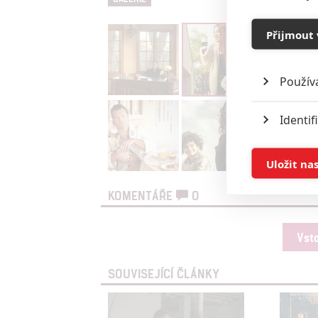
Přijmout 
Použív
Identif
Ukládán
Uložit na
KOMENTÁŘE
0
Reklam
Person
Vst
služeb
SOUVISEJÍCÍ ČLÁNKY
Udělením sou
možnost: Zaji