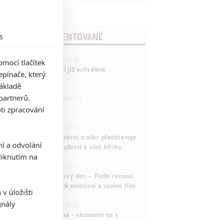
POSLEDNÍ KOMENTOVANÉ
s
3
mocí tlačítek
ČLÁNEK | 01.08.2026 16:40
Marvel nečekaně zrušil již schválené
pínače, který
pokračování
základě
433
partnerů.
FILM | 01.08.2026 07:11
拆彈專家
ti zpracování
1
ČLÁNEK | 30.07.2026 20:14
Děti krve a kostí: Regulérní trailer představuje
ní a odvolání
akční fantasy dobrodružství s vůní Afriky
iknutím na
1
ČLÁNEK | 30.07.2026 12:31
Spider-Man: Zbrusu nový den – Podle recenzí
máme čekat překvapivě emotivní a osobní film
v úložišti
gnály
1
ČLÁNEK | 30.07.2026 03:42
Velké preview: Odyssea - seznamte se s