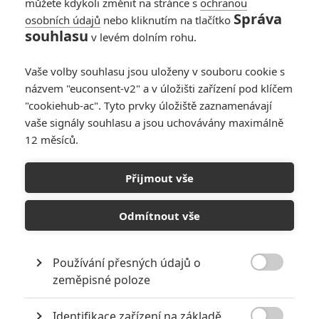
můžete kdykoli změnit na stránce s
ochranou
Správa
osobních údajů
nebo kliknutím na tlačítko
souhlasu
v levém dolním rohu.
Vaše volby souhlasu jsou uloženy v souboru cookie s
názvem "euconsent-v2" a v úložišti zařízení pod klíčem
"cookiehub-ac". Tyto prvky úložiště zaznamenávají
vaše signály souhlasu a jsou uchovávány maximálně
12 měsíců.
Přijmout vše
Odmítnout vše
Používání přesných údajů o

zeměpisné poloze
Identifikace zařízení na základě