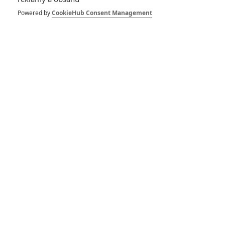
SOUVISEJÍCÍ ČLÁNKY
Powered by
CookieHub Consent Management
In The Land Of Saints:
Liam Neeson jako zabiják
v důchodu
Twist: Moderní zlodějina
na motivy klasického
románu Charlese
Dickense
Zúčtování: Ben Affleck
chce stále natočit dvojku