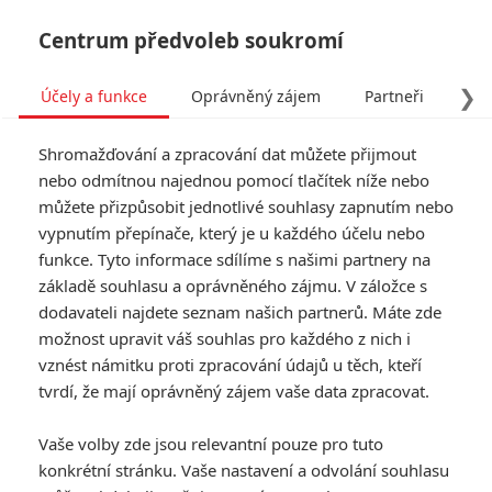
Centrum předvoleb soukromí
❯
Účely a funkce
Oprávněný zájem
Partneři
Pro
Tog
Shromažďování a zpracování dat můžete přijmout
navi
nebo odmítnou najednou pomocí tlačítek níže nebo
můžete přizpůsobit jednotlivé souhlasy zapnutím nebo
9 Bullets: Lena Headey ze
vypnutím přepínače, který je u každého účelu nebo
funkce. Tyto informace sdílíme s našimi partnery na
Hry o trůny chrání kluka
základě souhlasu a oprávněného zájmu. V záložce s
před mafiánem
dodavateli najdete seznam našich partnerů. Máte zde
možnost upravit váš souhlas pro každého z nich i
vznést námitku proti zpracování údajů u těch, kteří
Napsal:
Anarvin
, 09.04.2022 23:43
tvrdí, že mají oprávněný zájem vaše data zpracovat.
« Předchozí
Další »
Vaše volby zde jsou relevantní pouze pro tuto
konkrétní stránku. Vaše nastavení a odvolání souhlasu