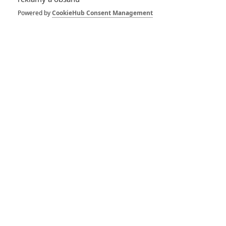
Powered by
CookieHub Consent Management
Expendables 4: Seagal
opravdu ne, Grammer
ano
RECENZE FILMŮ
10
Recenze: Zcela výjimečná Gerta
Schnirch nebarví hnus českých dějin
narůžovo
5
Recenze: Záhada strašidelného
zámku úroveň štědrovečerních
pohádek nepozvedla