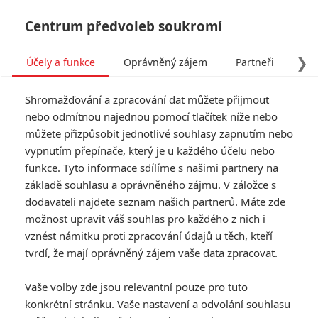
Centrum předvoleb soukromí
❯
Účely a funkce
Oprávněný zájem
Partneři
Pro
Tog
Shromažďování a zpracování dat můžete přijmout
navi
nebo odmítnou najednou pomocí tlačítek níže nebo
můžete přizpůsobit jednotlivé souhlasy zapnutím nebo
Expendables 4: Nový film
vypnutím přepínače, který je u každého účelu nebo
funkce. Tyto informace sdílíme s našimi partnery na
se Stathamem v čele zná
základě souhlasu a oprávněného zájmu. V záložce s
režiséra
dodavateli najdete seznam našich partnerů. Máte zde
možnost upravit váš souhlas pro každého z nich i
vznést námitku proti zpracování údajů u těch, kteří
Napsal:
Anarvin
, 30.08.2021 20:07
tvrdí, že mají oprávněný zájem vaše data zpracovat.
« Předchozí
Další »
Vaše volby zde jsou relevantní pouze pro tuto
konkrétní stránku. Vaše nastavení a odvolání souhlasu