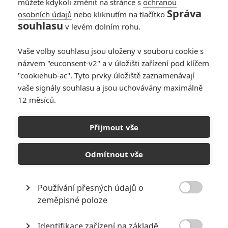
můžete kdykoli změnit na stránce s
ochranou
Správa
osobních údajů
nebo kliknutím na tlačítko
souhlasu
v levém dolním rohu.
Vaše volby souhlasu jsou uloženy v souboru cookie s
názvem "euconsent-v2" a v úložišti zařízení pod klíčem
"cookiehub-ac". Tyto prvky úložiště zaznamenávají
vaše signály souhlasu a jsou uchovávány maximálně
12 měsíců.
Millennium Films
Přijmout vše
Jason Statham v sérii Expendables | Fandíme filmu
Odmítnout vše
GALERIE
Používání přesných údajů o

zeměpisné poloze
Identifikace zařízení na základě