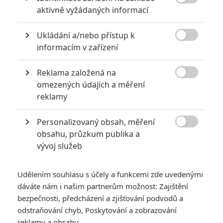

aktivně vyžádaných informací
KOMENTÁŘE
0
Ukládání a/nebo přístup k

informacím v zařízení
Vstoupit do diskuze
Reklama založená na

omezených údajích a měření
SOUVISEJÍCÍ ČLÁNKY
reklamy
Expendables: Místo
Personalizovaný obsah, měření
čtyřky se na podzim

obsahu, průzkum publika a
bude točit spin-off se
vývoj služeb
Stathamem
Udělením souhlasu s účely a funkcemi zde uvedenými
dáváte nám i našim partnerům možnost: Zajištění
Expendables 4 se podle
bezpečnosti, předcházení a zjišťování podvodů a
Stallonea už brzy vrátí
odstraňování chyb, Poskytování a zobrazování
reklamy a obsahu