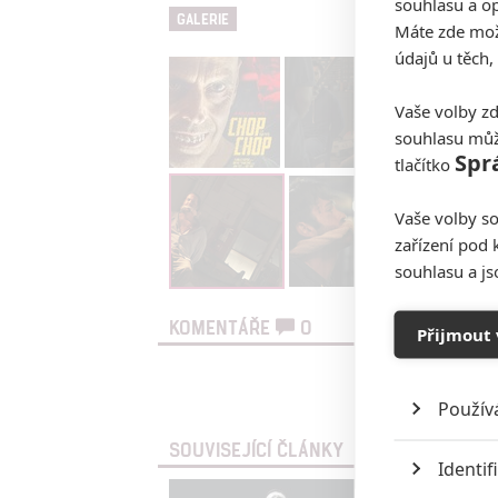
souhlasu a op
GALERIE
Máte zde možn
údajů u těch,
Vaše volby zd
souhlasu můž
Spr
tlačítko
Vaše volby so
zařízení pod 
souhlasu a j
KOMENTÁŘE
0
Přijmout 
Vst
Použív
SOUVISEJÍCÍ ČLÁNKY
Identif