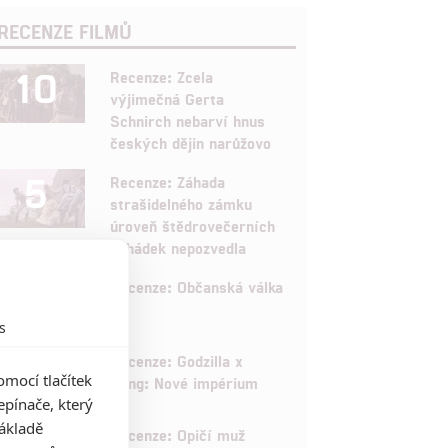
RECENZE FILMŮ
10
Recenze: Zcela
výjimečná Gerta
Schnirch nebarví hnus
českých dějin narůžovo
5
Recenze: Záhada
strašidelného zámku
úroveň štědrovečerních
pohádek nepozvedla
8
Recenze: Občanská válka
s
6
Recenze: Godzilla x
mocí tlačítek
Kong: Nové impérium
pínače, který
základě
8
Recenze: Opičí muž