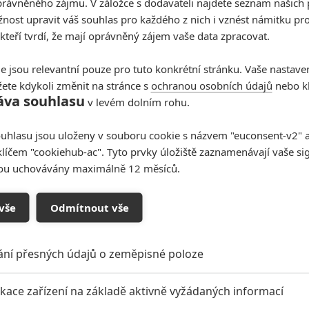
rávněného zájmu. V záložce s dodavateli najdete seznam našich 
ost upravit váš souhlas pro každého z nich i vznést námitku pro
 kteří tvrdí, že mají oprávněný zájem vaše data zpracovat.
e jsou relevantní pouze pro tuto konkrétní stránku. Vaše nastave
ete kdykoli změnit na stránce s
ochranou osobních údajů
nebo kl
áva souhlasu
v levém dolním rohu.
uhlasu jsou uloženy v souboru cookie s názvem "euconsent-v2" a 
klíčem "cookiehub-ac". Tyto prvky úložiště zaznamenávají vaše si
sou uchovávány maximálně 12 měsíců.
vše
Odmítnout vše
oupit do diskuze
ání přesných údajů o zeměpisné poloze
ikace zařízení na základě aktivně vyžádaných informací