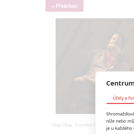
« Předchozí
Centrum
Účely a fu
Shromažďován
níže nebo mů
Chop Chop: V tomhle hororu jsou roušky sku
je u každého 