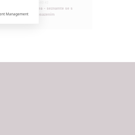
1
ČLÁNEK | 30.07.2026 03:42
Velké preview: Odyssea - seznamte se s
ent Management

maximálně nabitým obsazením


rtnerům
ání chyb,