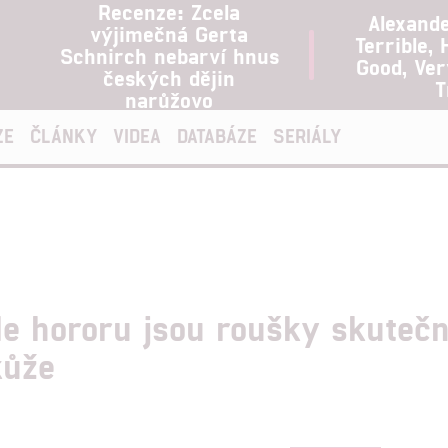
Recenze: Zcela
Alexand
výjimečná Gerta
Terrible, 
Schnirch nebarví hnus
Good, Ve
českých dějin
T
narůžovo
ZE
ČLÁNKY
VIDEA
DATABÁZE
SERIÁLY
e hororu jsou roušky skutečn
kůže