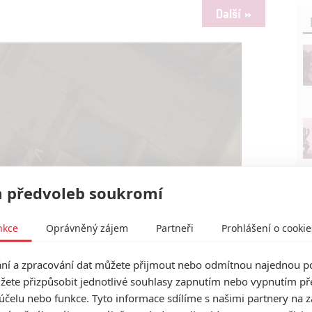
Další »
 předvoleb soukromí
nkce
Oprávněný zájem
Partneři
Prohlášení o cookie
í a zpracování dat můžete přijmout nebo odmítnou najednou po
Fairwolf Productions
žete přizpůsobit jednotlivé souhlasy zapnutím nebo vypnutím pře
tečně "bio" - z nejjemnější lidské kůže | Fandíme filmu
účelu nebo funkce. Tyto informace sdílíme s našimi partnery na 