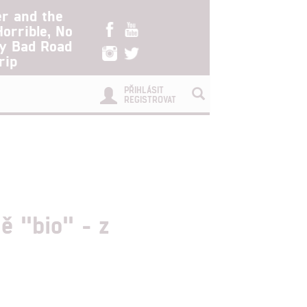
er and the
Horrible, No
ry Bad Road
rip
PŘIHLÁSIT
REGISTROVAT
ě "bio" - z