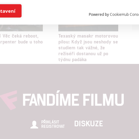
í a/nebo přístup k informacím v zařízení
stavení
Powered by
CookieHub Cons
a založená na omezených údajích a měření reklamy
í Věc čeká reboot,
Texaský masakr motorovou
rpenter bude u toho
pilou: Když jsou neshody se
alizovaný obsah, měření obsahu, průzkum publika a vývoj
studiem tak vážné, že
režiséři dostanou už po
týdnu padáka
hlasu s účely a funkcemi zde uvedenými dáváte nám i našim pa
štění bezpečnosti, předcházení a zjišťování podvodů a odstraňov
a zobrazování reklamy a obsahu
DISKUZE
PŘIHLÁSIT
REGISTROVAT