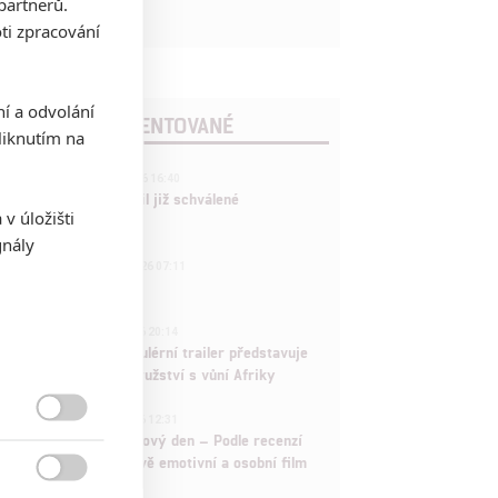
partnerů.
ti zpracování
ní a odvolání
POSLEDNÍ KOMENTOVANÉ
iknutím na
3
ČLÁNEK | 01.08.2026 16:40
Marvel nečekaně zrušil již schválené
v úložišti
pokračování
gnály
433
FILM | 01.08.2026 07:11
拆彈專家
1
ČLÁNEK | 30.07.2026 20:14
Děti krve a kostí: Regulérní trailer představuje
akční fantasy dobrodružství s vůní Afriky
1
ČLÁNEK | 30.07.2026 12:31

Spider-Man: Zbrusu nový den – Podle recenzí
máme čekat překvapivě emotivní a osobní film
