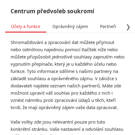
Centrum předvoleb soukromí
❯
Účely a funkce
Oprávněný zájem
Partneři
Pro
Tog
Shromažďování a zpracování dat můžete přijmout
navi
nebo odmítnou najednou pomocí tlačítek níže nebo
můžete přizpůsobit jednotlivé souhlasy zapnutím nebo
Mission: Impossible 7:
vypnutím přepínače, který je u každého účelu nebo
funkce. Tyto informace sdílíme s našimi partnery na
Cruise chce odpálit starý
základě souhlasu a oprávněného zájmu. V záložce s
most v Polsku, to se nelíbí
dodavateli najdete seznam našich partnerů. Máte zde
možnost upravit váš souhlas pro každého z nich i
úřadům
vznést námitku proti zpracování údajů u těch, kteří
tvrdí, že mají oprávněný zájem vaše data zpracovat.
Napsal:
kotilion
, 31.07.2020 10:03
Vaše volby zde jsou relevantní pouze pro tuto
konkrétní stránku. Vaše nastavení a odvolání souhlasu
« Předchozí
Další »