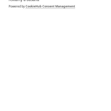
kandidáti pro roli Bonda
kromě Daniela Craiga
Powered by
CookieHub Consent Management
Justice League: Snyder
hovoří o tlaku fanoušků,
Supermanovi a stopáži
režisérského sestřihu
To nejlepší z nabídky
Aerovodu, na zpestření
dlouhých večerů