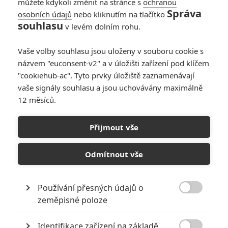
můžete kdykoli změnit na stránce s
ochranou
Správa
osobních údajů
nebo kliknutím na tlačítko
souhlasu
v levém dolním rohu.
Vaše volby souhlasu jsou uloženy v souboru cookie s
názvem "euconsent-v2" a v úložišti zařízení pod klíčem
"cookiehub-ac". Tyto prvky úložiště zaznamenávají
vaše signály souhlasu a jsou uchovávány maximálně
12 měsíců.
Přijmout vše
Paramount Pictures
Odmítnout vše
Mission: Impossible 7: Cruise chce odpálit starý most v Polsku,
to se nelíbí úřadům | Fandíme filmu
Používání přesných údajů o

zeměpisné poloze
GALERIE
Identifikace zařízení na základě