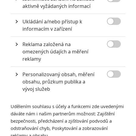

aktivně vyžádaných informací
Ukládání a/nebo přístup k

informacím v zařízení
KOMENTÁŘE
3
Reklama založená na

omezených údajích a měření
reklamy
Karel
| 2020-07-31 17:55:15
Personalizovaný obsah, měření
Jáklův Žižka bude totálně peckovej film,...

obsahu, průzkum publika a
vývoj služeb
Vstoupit do diskuze
Udělením souhlasu s účely a funkcemi zde uvedenými
dáváte nám i našim partnerům možnost: Zajištění
SOUVISEJÍCÍ ČLÁNKY
bezpečnosti, předcházení a zjišťování podvodů a
odstraňování chyb, Poskytování a zobrazování
Casino Royale: Kdo byli
reklamy a obsahu