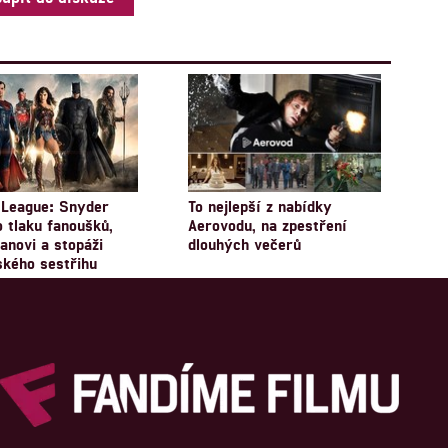
 League: Snyder
To nejlepší z nabídky
o tlaku fanoušků,
Aerovodu, na zpestření
novi a stopáži
dlouhých večerů
ského sestřihu