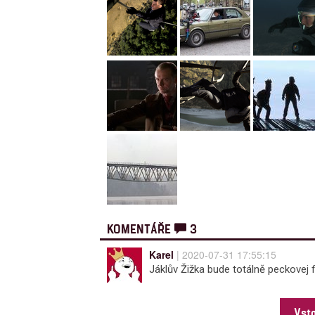
KOMENTÁŘE
3
Karel
| 2020-07-31 17:55:15
Jáklův Žižka bude totálně peckovej fil
Vst