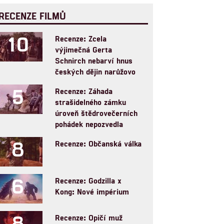
RECENZE FILMŮ
10
Recenze: Zcela
výjimečná Gerta
Schnirch nebarví hnus
českých dějin narůžovo
5
Recenze: Záhada
strašidelného zámku
úroveň štědrovečerních
pohádek nepozvedla
8
Recenze: Občanská válka
6
Recenze: Godzilla x
Kong: Nové impérium
8
Recenze: Opičí muž