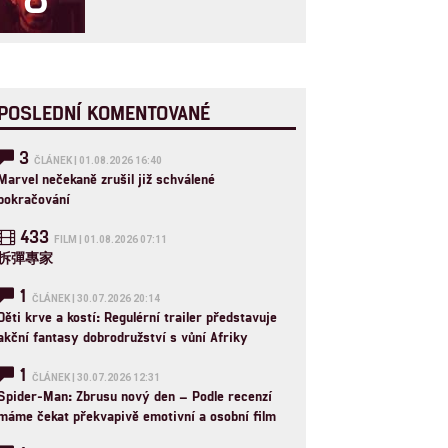
POSLEDNÍ KOMENTOVANÉ
3
ČLÁNEK | 01.08.2026 16:40
Marvel nečekaně zrušil již schválené
pokračování
433
FILM | 01.08.2026 07:11
拆彈專家
1
ČLÁNEK | 30.07.2026 20:14
Děti krve a kostí: Regulérní trailer představuje
akční fantasy dobrodružství s vůní Afriky
1
ČLÁNEK | 30.07.2026 12:31
Spider-Man: Zbrusu nový den – Podle recenzí
máme čekat překvapivě emotivní a osobní film