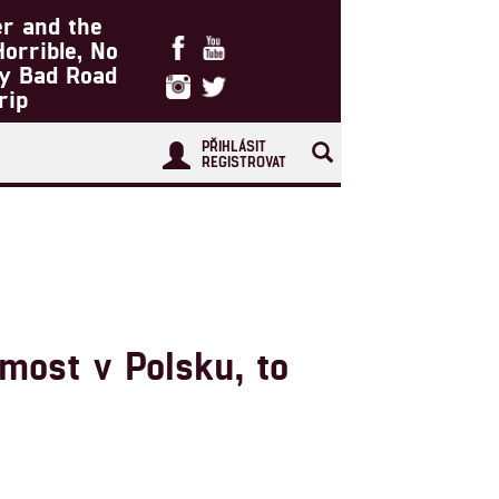
er and the
Horrible, No
ry Bad Road
rip
PŘIHLÁSIT
REGISTROVAT
 most v Polsku, to