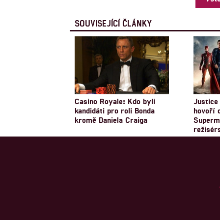
SOUVISEJÍCÍ ČLÁNKY
Casino Royale: Kdo byli
Justice
kandidáti pro roli Bonda
hovoří 
kromě Daniela Craiga
Superma
režisér