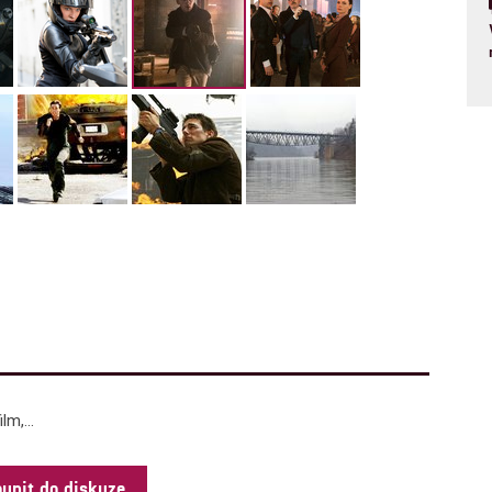
m,...
oupit do diskuze