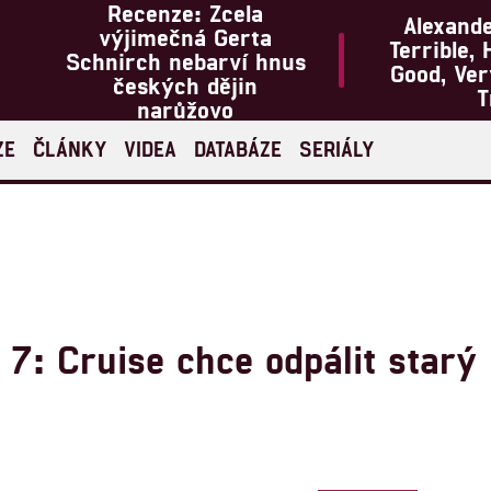
Recenze: Zcela
Alexand
výjimečná Gerta
Terrible, 
Schnirch nebarví hnus
Good, Ve
českých dějin
T
narůžovo
ZE
ČLÁNKY
VIDEA
DATABÁZE
SERIÁLY
 7: Cruise chce odpálit starý