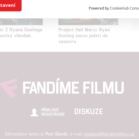
í a/nebo přístup k informacím v zařízení
stavení
Powered by
CookieHub Cons
a založená na omezených údajích a měření reklamy
: Z Ryana Goslinga
Project Hail Mary: Ryan
asický vlkodlak
Gosling znovu poletí do
alizovaný obsah, měření obsahu, průzkum publika a vývoj
vesmíru
hlasu s účely a funkcemi zde uvedenými dáváte nám i našim pa
štění bezpečnosti, předcházení a zjišťování podvodů a odstraňov
a zobrazování reklamy a obsahu
DISKUZE
PŘIHLÁSIT
REGISTROVAT
Šéfredaktor webu je
Petr Slavík
, e-mail
redakce@fandimefilmu.cz