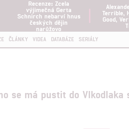
Recenze: Zcela
Alexand
výjimečná Gerta
Terrible, 
Schnirch nebarví hnus
Good, Ve
českých dějin
T
narůžovo
ZE
ČLÁNKY
VIDEA
DATABÁZE
SERIÁLY
ého se má pustit do Vlkodlaka