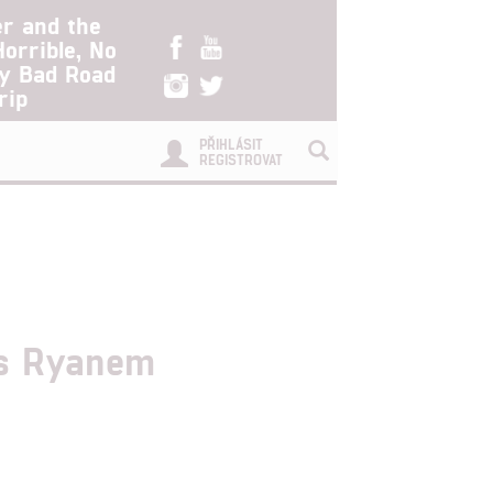
er and the
Horrible, No
ry Bad Road
rip
PŘIHLÁSIT
REGISTROVAT
 s Ryanem