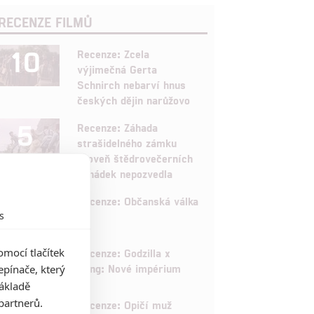
RECENZE FILMŮ
10
Recenze: Zcela
výjimečná Gerta
Schnirch nebarví hnus
českých dějin narůžovo
5
Recenze: Záhada
strašidelného zámku
úroveň štědrovečerních
pohádek nepozvedla
8
Recenze: Občanská válka
s
6
mocí tlačítek
Recenze: Godzilla x
Kong: Nové impérium
pínače, který
základě
8
partnerů.
Recenze: Opičí muž