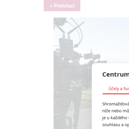
« Předchozí
Centrum
Účely a fu
Shromažďován
níže nebo mů
je u každého 
souhlasu a op