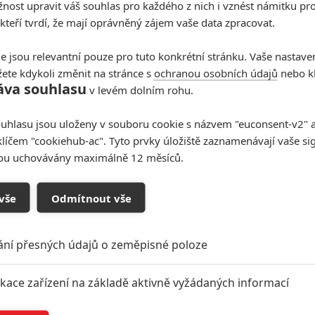
ost upravit váš souhlas pro každého z nich i vznést námitku pro
 kteří tvrdí, že mají oprávněný zájem vaše data zpracovat.
Universal Pictures
 do Vlkodlaka s Ryanem Goslingem | Fandíme filmu
e jsou relevantní pouze pro tuto konkrétní stránku. Vaše nastave
ete kdykoli změnit na stránce s
ochranou osobních údajů
nebo kl
áva souhlasu
v levém dolním rohu.
uhlasu jsou uloženy v souboru cookie s názvem "euconsent-v2" a 
klíčem "cookiehub-ac". Tyto prvky úložiště zaznamenávají vaše si
sou uchovávány maximálně 12 měsíců.
vše
Odmítnout vše
oupit do diskuze
ání přesných údajů o zeměpisné poloze
ikace zařízení na základě aktivně vyžádaných informací