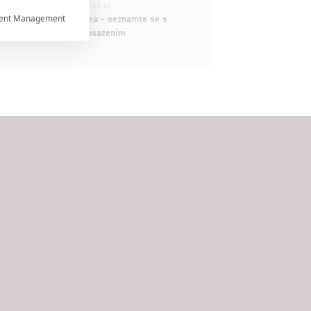
1
ČLÁNEK | 30.07.2026 03:42
ent Management
Velké preview: Odyssea - seznamte se s

maximálně nabitým obsazením


rtnerům
ání chyb,