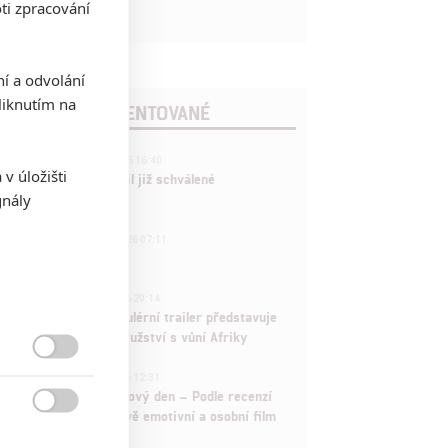
ti zpracování
ní a odvolání
iknutím na
POSLEDNÍ KOMENTOVANÉ
3
ČLÁNEK | 01.08.2026 16:40
v úložišti
Marvel nečekaně zrušil již schválené
gnály
pokračování
433
FILM | 01.08.2026 07:11
拆彈專家
1
ČLÁNEK | 30.07.2026 20:14
Děti krve a kostí: Regulérní trailer představuje
akční fantasy dobrodružství s vůní Afriky

1
ČLÁNEK | 30.07.2026 12:31
Spider-Man: Zbrusu nový den – Podle recenzí
máme čekat překvapivě emotivní a osobní film
