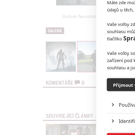
Máte zde možn
údajů u těch,
Režisér Neviditelného se má pustit
Vaše volby zd
souhlasu můž
GALERIE
Spr
tlačítko
Vaše volby so
zařízení pod 
souhlasu a j
KOMENTÁŘE
0
Přijmout 
Vst
Použív
SOUVISEJÍCÍ ČLÁNKY
Identif