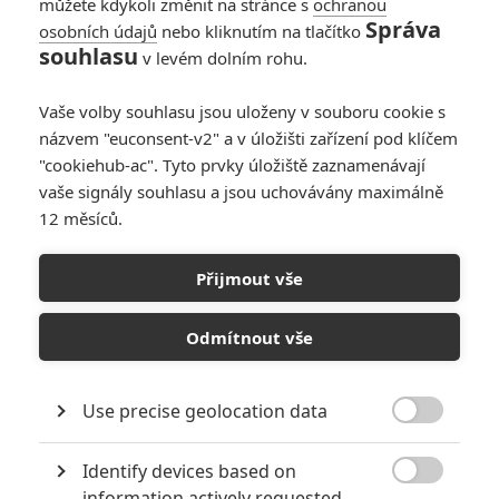
můžete kdykoli změnit na stránce s
ochranou
Správa
osobních údajů
nebo kliknutím na tlačítko
souhlasu
v levém dolním rohu.
Vaše volby souhlasu jsou uloženy v souboru cookie s
názvem "euconsent-v2" a v úložišti zařízení pod klíčem
"cookiehub-ac". Tyto prvky úložiště zaznamenávají
vaše signály souhlasu a jsou uchovávány maximálně
12 měsíců.
Wolfman: Z Ryana Goslinga
bude klasický vlkodlak
Přijmout vše
Napsal:
Michal Janoušek - (Rudmen)
, 30.05.2020 12:04
Odmítnout vše
Use precise geolocation data

Identify devices based on

information actively requested