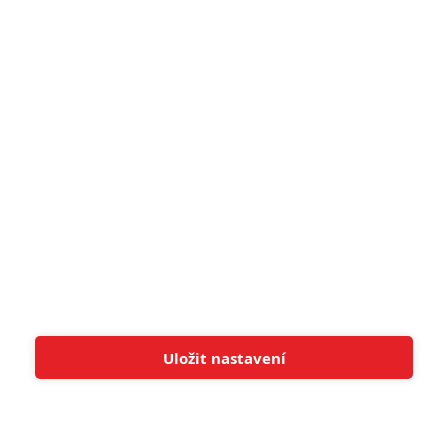
5
zámku úroveň štědrovečerních
pohádek nepozvedla
8
Recenze: Občanská válka
6
Recenze: Godzilla x Kong: Nové
impérium
8
Recenze: Opičí muž
POSLEDNÍ KOMENTOVANÉ
Uložit nastavení
Tato stránka používá soubory cookies.
Více informací
Rozumím
3
ČLÁNEK | 01.08.2026 16:40
Marvel nečekaně zrušil již schválené pokračování