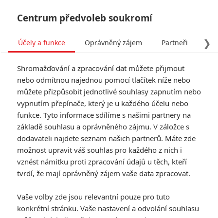
Centrum předvoleb soukromí
❯
Účely a funkce
Oprávněný zájem
Partneři
Pro
Tog
Shromažďování a zpracování dat můžete přijmout
navi
nebo odmítnou najednou pomocí tlačítek níže nebo
můžete přizpůsobit jednotlivé souhlasy zapnutím nebo
vypnutím přepínače, který je u každého účelu nebo
funkce. Tyto informace sdílíme s našimi partnery na
základě souhlasu a oprávněného zájmu. V záložce s
dodavateli najdete seznam našich partnerů. Máte zde
možnost upravit váš souhlas pro každého z nich i
vznést námitku proti zpracování údajů u těch, kteří
tvrdí, že mají oprávněný zájem vaše data zpracovat.
Vaše volby zde jsou relevantní pouze pro tuto
konkrétní stránku. Vaše nastavení a odvolání souhlasu