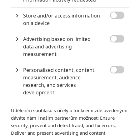
Store and/or access information

on a device
Universal Pictures
Advertising based on limited

data and advertising
Zobrazit dalších 6 obrázků
measurement
Desetiletý spánek tradičního monstra studia Universal
Personalised content, content
se chýlí ke konci. Snímek kromě hlavní hvězdy našel

measurement, audience
scenáristy.
research, and services
development
Než se po neúspěšné
Mumii
rozsypal jako domeček z karet
ambiciózní plán studia
Universal
na vybudování propojeného
Udělením souhlasu s účely a funkcemi zde uvedenými
vesmíru slavných hororových příšer, měl dostat vlastní film
dáváte nám i našim partnerům možnost: Ensure
také
Vlkodlak
. K tomu ale nikdy nedošlo, a tak jsme slavného
security, prevent and detect fraud, and fix errors,
Wolfmana
viděli naposledy v roce 2010, kde se do chlupaté
Deliver and present advertising and content
vraždící příšery měnil Benicio Del Toro. Po rozpadnutí
Dark