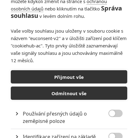
můžete kdykoli změnit na stránce s
ochranou
Správa
osobních údajů
nebo kliknutím na tlačítko
souhlasu
v levém dolním rohu.
Vaše volby souhlasu jsou uloženy v souboru cookie s
názvem "euconsent-v2" a v úložišti zařízení pod klíčem
"cookiehub-ac". Tyto prvky úložiště zaznamenávají
vaše signály souhlasu a jsou uchovávány maximálně
12 měsíců.
BANDAI NAMCO
Rychle a zběsile: Chystaná videohra Crossroads se ukazuje v
Přijmout vše
novém traileru | Fandíme filmu
Odmítnout vše
GALERIE
Používání přesných údajů o

zeměpisné poloze
Identifikace zařízení na základě