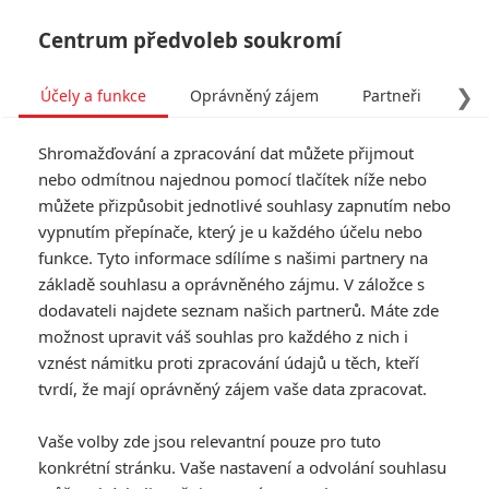
Centrum předvoleb soukromí
❯
Účely a funkce
Oprávněný zájem
Partneři
Pro
Tog
Shromažďování a zpracování dat můžete přijmout
navi
nebo odmítnou najednou pomocí tlačítek níže nebo
můžete přizpůsobit jednotlivé souhlasy zapnutím nebo
Rychle a zběsile: Chystaná
vypnutím přepínače, který je u každého účelu nebo
funkce. Tyto informace sdílíme s našimi partnery na
videohra Crossroads se
základě souhlasu a oprávněného zájmu. V záložce s
ukazuje v novém traileru
dodavateli najdete seznam našich partnerů. Máte zde
možnost upravit váš souhlas pro každého z nich i
vznést námitku proti zpracování údajů u těch, kteří
Napsal:
Prokopio
, 29.05.2020 15:32
tvrdí, že mají oprávněný zájem vaše data zpracovat.
« Předchozí
Další »
Vaše volby zde jsou relevantní pouze pro tuto
konkrétní stránku. Vaše nastavení a odvolání souhlasu