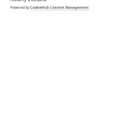
Powered by
CookieHub Consent Management
Rychle a zběsile 9 mělo
jít tento víkend do kin -
ohlédněte se za celou
sérií
Rychle a zběsile 7: Ve
kterých scénách si
zahrál Paul Walker a kde
náhradníci
Rychle a zběsile 9:
Diesel touží po uznání
producetů, hvězdné
manýry tomu brání