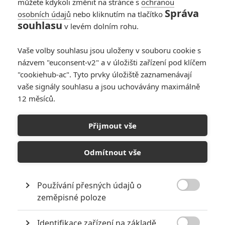
můžete kdykoli změnit na stránce s
ochranou
Správa
osobních údajů
nebo kliknutím na tlačítko
souhlasu
v levém dolním rohu.
Vaše volby souhlasu jsou uloženy v souboru cookie s
názvem "euconsent-v2" a v úložišti zařízení pod klíčem
"cookiehub-ac". Tyto prvky úložiště zaznamenávají
BANDAI NAMCO
vaše signály souhlasu a jsou uchovávány maximálně
Rychle a zběsile: Chystaná videohra Crossroads se ukazuje v
12 měsíců.
novém traileru | Fandíme filmu
Přijmout vše
GALERIE
Odmítnout vše
Používání přesných údajů o

zeměpisné poloze
Identifikace zařízení na základě