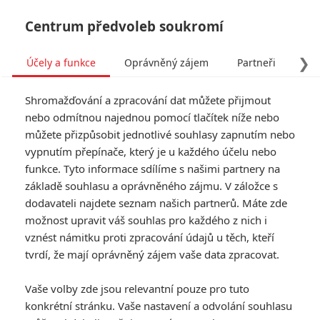
Centrum předvoleb soukromí
❯
Účely a funkce
Oprávněný zájem
Partneři
Pro
Tog
Shromažďování a zpracování dat můžete přijmout
navi
nebo odmítnou najednou pomocí tlačítek níže nebo
můžete přizpůsobit jednotlivé souhlasy zapnutím nebo
Rychle a zběsile: Chystaná
vypnutím přepínače, který je u každého účelu nebo
funkce. Tyto informace sdílíme s našimi partnery na
videohra Crossroads se
základě souhlasu a oprávněného zájmu. V záložce s
ukazuje v novém traileru
dodavateli najdete seznam našich partnerů. Máte zde
možnost upravit váš souhlas pro každého z nich i
vznést námitku proti zpracování údajů u těch, kteří
Napsal:
Prokopio
, 29.05.2020 15:32
tvrdí, že mají oprávněný zájem vaše data zpracovat.
« Předchozí
Další »
Vaše volby zde jsou relevantní pouze pro tuto
konkrétní stránku. Vaše nastavení a odvolání souhlasu