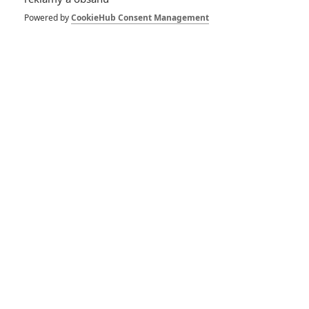
jít tento víkend do kin -
ohlédněte se za celou
Powered by
CookieHub Consent Management
sérií
Rychle a zběsile 7: Ve
kterých scénách si
zahrál Paul Walker a kde
náhradníci
Rychle a zběsile 9:
Diesel touží po uznání
producetů, hvězdné
manýry tomu brání
Rychle a zběsile 10