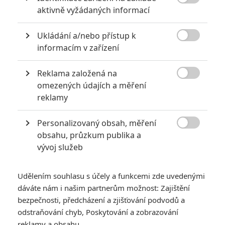
KOMENTÁŘE
1

aktivně vyžádaných informací
Ukládání a/nebo přístup k

informacím v zařízení
Honzadolezal
| 2020-09-11 06:16:30
Rychle a zběsile je můj oblíbený film. Škoda, že už nebudou
další díly. Závodění se mi líbí. Na silnici jezdím ale opatrně.
Reklama založená na
Závodím jenom na počítači :-D . Hraju různé hry s auty, tak

omezených údajích a měření
jsem si nedávno udělal radost a pořídil jsem si herní volant,
reklamy
který jsem si vybral z https://www.testino.cz/herni-volanty
, tak si teď při hraní připadám, jako kdybych seděl v autě :-
Personalizovaný obsah, měření
D .

obsahu, průzkum publika a
vývoj služeb
Vstoupit do diskuze
Udělením souhlasu s účely a funkcemi zde uvedenými
dáváte nám i našim partnerům možnost: Zajištění
SOUVISEJÍCÍ ČLÁNKY
bezpečnosti, předcházení a zjišťování podvodů a
odstraňování chyb, Poskytování a zobrazování
Rychle a zběsile 9 mělo
reklamy a obsahu