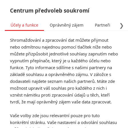
Centrum předvoleb soukromí
❯
Účely a funkce
Oprávněný zájem
Partneři
Pro
Tog
Shromažďování a zpracování dat můžete přijmout
navi
nebo odmítnou najednou pomocí tlačítek níže nebo
můžete přizpůsobit jednotlivé souhlasy zapnutím nebo
Daniel Craig nikdy nechtěl
vypnutím přepínače, který je u každého účelu nebo
funkce. Tyto informace sdílíme s našimi partnery na
být Bondem, vždy toužil po
základě souhlasu a oprávněného zájmu. V záložce s
komiksové roli
dodavateli najdete seznam našich partnerů. Máte zde
možnost upravit váš souhlas pro každého z nich i
vznést námitku proti zpracování údajů u těch, kteří
Napsal:
Jaaaara
, 25.03.2020 09:30
tvrdí, že mají oprávněný zájem vaše data zpracovat.
« Předchozí
Další »
Vaše volby zde jsou relevantní pouze pro tuto
konkrétní stránku. Vaše nastavení a odvolání souhlasu