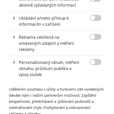

aktivně vyžádaných informací
Ukládání a/nebo přístup k

informacím v zařízení
KOMENTÁŘE
10
Reklama založená na

omezených údajích a měření
Fimi
| 2020-03-25 11:32:22
reklamy
Brosnan v mcu jako agent? Klidně, má neskutečné
charisma, např v Pytli kostí byl výborný..craig mi přijde
Personalizovaný obsah, měření
chladnej snad ve všech filmech, kde má pořád stejný

obsahu, průzkum publika a
chladný kameny výraz, Kovbojové, Odpor, Bond, Muži kteří
vývoj služeb
nž atd
Udělením souhlasu s účely a funkcemi zde uvedenými
Vstoupit do diskuze
dáváte nám i našim partnerům možnost: Zajištění
bezpečnosti, předcházení a zjišťování podvodů a
odstraňování chyb, Poskytování a zobrazování
SOUVISEJÍCÍ ČLÁNKY
reklamy a obsahu