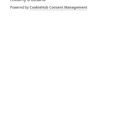
Powered by
CookieHub Consent Management
Povolení zabíjet: Kolik
lidí zlikvidoval James
Bond za svou kariéru
Není čas zemřít:
Poslední Craigova
bondovka se představuje
v parádním videu z
natáčení akčních scén
Není čas zemřít: Nová
bondovka bude možná ze
všech nejdelší