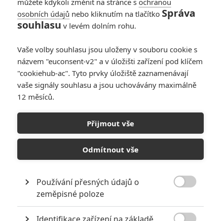
můžete kdykoli změnit na stránce s
ochranou
Správa
osobních údajů
nebo kliknutím na tlačítko
souhlasu
v levém dolním rohu.
Vaše volby souhlasu jsou uloženy v souboru cookie s
názvem "euconsent-v2" a v úložišti zařízení pod klíčem
"cookiehub-ac". Tyto prvky úložiště zaznamenávají
vaše signály souhlasu a jsou uchovávány maximálně
12 měsíců.
Přijmout vše
MGM
Daniel Craig nikdy nechtěl být Bondem, vždy toužil po komiksové
Odmítnout vše
roli | Fandíme filmu
GALERIE
Používání přesných údajů o

zeměpisné poloze
Identifikace zařízení na základě