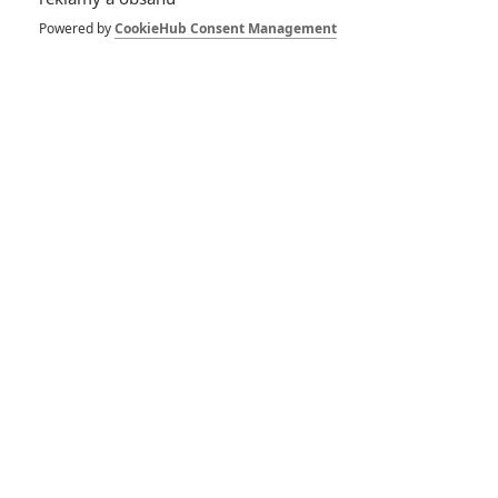
Powered by
CookieHub Consent Management
Comic-Con 2019:
Kompletní přehled filmů,
které v nejbližších dnech
přinesou žhavé novinky
Film trip USA #1:
DeNiro, Osvícení či Blbý
a blbější
Reportáž: Jak to vypadá
na Comic-Conu