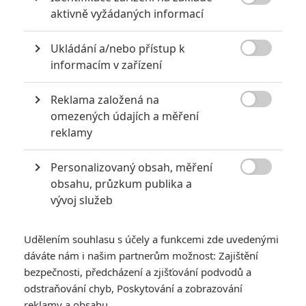

aktivně vyžádaných informací
Ukládání a/nebo přístup k
KOMENTÁŘE
3

informacím v zařízení
Reklama založená na

omezených údajích a měření
Fimi
| 2020-02-23 07:01:17
reklamy
Bohužel pro mě tam nebylo nic zajímavého, platit za fotku
a podpis herců nebudu a komiksový autoři a kreslíři tak nic
moc... Snad příští rok, ale na první rok to zvládli dobře,
Personalizovaný obsah, měření
snad se to bude jen stupňovat kvalitou To je tak když se

obsahu, průzkum publika a
ptají herce co hrál supermana pred více jak deseti lety na
vývoj služeb
snydercut s kterým nemá nic společného
Udělením souhlasu s účely a funkcemi zde uvedenými
Vstoupit do diskuze
dáváte nám i našim partnerům možnost: Zajištění
bezpečnosti, předcházení a zjišťování podvodů a
odstraňování chyb, Poskytování a zobrazování
SOUVISEJÍCÍ ČLÁNKY
reklamy a obsahu