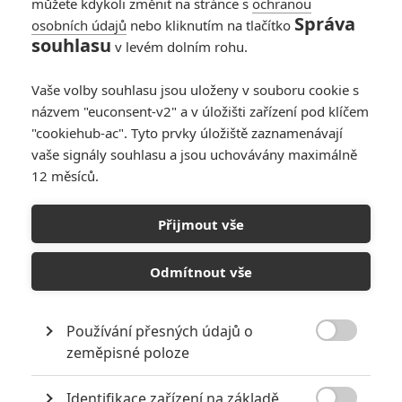
můžete kdykoli změnit na stránce s
ochranou
Správa
osobních údajů
nebo kliknutím na tlačítko
souhlasu
v levém dolním rohu.
Vaše volby souhlasu jsou uloženy v souboru cookie s
názvem "euconsent-v2" a v úložišti zařízení pod klíčem
"cookiehub-ac". Tyto prvky úložiště zaznamenávají
vaše signály souhlasu a jsou uchovávány maximálně
12 měsíců.
Přijmout vše
Comic-Con Prague: Jak se povedl český Comic-Con + pohled za
oponu | Fandíme filmu
Odmítnout vše
GALERIE
Používání přesných údajů o

zeměpisné poloze
Identifikace zařízení na základě