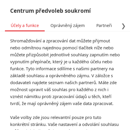
Centrum předvoleb soukromí
❯
Účely a funkce
Oprávněný zájem
Partneři
Pro
Tog
Shromažďování a zpracování dat můžete přijmout
navi
nebo odmítnou najednou pomocí tlačítek níže nebo
můžete přizpůsobit jednotlivé souhlasy zapnutím nebo
Comic-Con Prague: Jak se
vypnutím přepínače, který je u každého účelu nebo
funkce. Tyto informace sdílíme s našimi partnery na
povedl český Comic-Con +
základě souhlasu a oprávněného zájmu. V záložce s
pohled za oponu
dodavateli najdete seznam našich partnerů. Máte zde
možnost upravit váš souhlas pro každého z nich i
vznést námitku proti zpracování údajů u těch, kteří
Napsal:
Anarvin
, 14.02.2020 17:57
tvrdí, že mají oprávněný zájem vaše data zpracovat.
« Předchozí
Další »
Vaše volby zde jsou relevantní pouze pro tuto
konkrétní stránku. Vaše nastavení a odvolání souhlasu