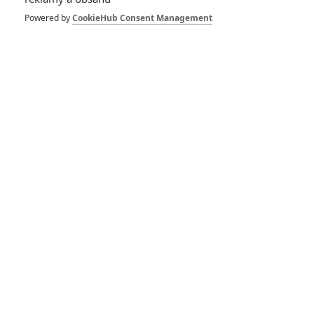
Powered by
CookieHub Consent Management
« Předchozí
Další »
GALERIE