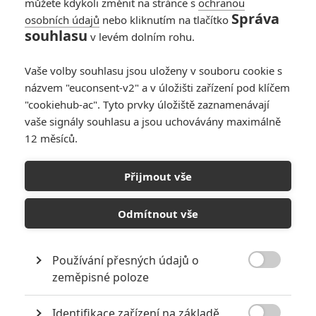
můžete kdykoli změnit na stránce s
ochranou
Správa
osobních údajů
nebo kliknutím na tlačítko
souhlasu
v levém dolním rohu.
Vaše volby souhlasu jsou uloženy v souboru cookie s
názvem "euconsent-v2" a v úložišti zařízení pod klíčem
"cookiehub-ac". Tyto prvky úložiště zaznamenávají
vaše signály souhlasu a jsou uchovávány maximálně
12 měsíců.
Přijmout vše
6.0/10
Sněhulák
Odmítnout vše
Sněhulák je sedmou knihou volné
Používání přesných údajů o
série krimirománů, jejichž hrdinou

zeměpisné poloze
je vyšetřovatel Harry Hole. Je
listopad. V Oslu napadl první
sníh. Birte Beckerová přichází
Identifikace zařízení na základě