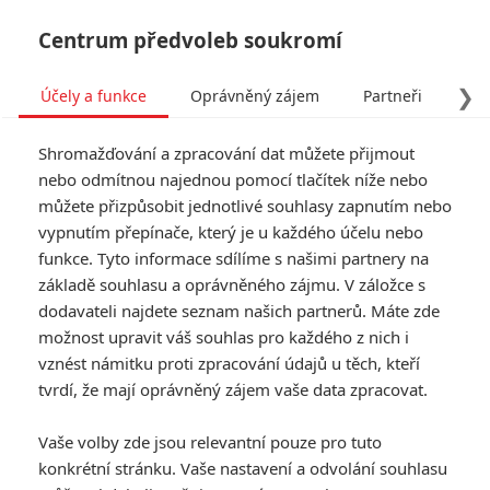
Centrum předvoleb soukromí
❯
Účely a funkce
Oprávněný zájem
Partneři
Pro
Tog
Shromažďování a zpracování dat můžete přijmout
navi
nebo odmítnou najednou pomocí tlačítek níže nebo
můžete přizpůsobit jednotlivé souhlasy zapnutím nebo
vypnutím přepínače, který je u každého účelu nebo
funkce. Tyto informace sdílíme s našimi partnery na
základě souhlasu a oprávněného zájmu. V záložce s
dodavateli najdete seznam našich partnerů. Máte zde
možnost upravit váš souhlas pro každého z nich i
vznést námitku proti zpracování údajů u těch, kteří
tvrdí, že mají oprávněný zájem vaše data zpracovat.
Vaše volby zde jsou relevantní pouze pro tuto
konkrétní stránku. Vaše nastavení a odvolání souhlasu