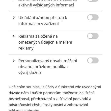

aktivně vyžádaných informací
« Předchozí
Další »
Ukládání a/nebo přístup k

informacím v zařízení
Reklama založená na

omezených údajích a měření
reklamy
Personalizovaný obsah, měření

obsahu, průzkum publika a
vývoj služeb
Udělením souhlasu s účely a funkcemi zde uvedenými
dáváte nám i našim partnerům možnost: Zajištění
bezpečnosti, předcházení a zjišťování podvodů a
GALERIE
odstraňování chyb, Poskytování a zobrazování
reklamy a obsahu