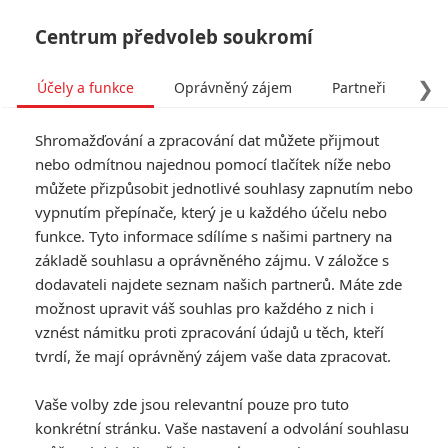
Centrum předvoleb soukromí
❯
Účely a funkce
Oprávněný zájem
Partneři
Pro
Tog
Shromažďování a zpracování dat můžete přijmout
navi
nebo odmítnou najednou pomocí tlačítek níže nebo
můžete přizpůsobit jednotlivé souhlasy zapnutím nebo
vypnutím přepínače, který je u každého účelu nebo
funkce. Tyto informace sdílíme s našimi partnery na
základě souhlasu a oprávněného zájmu. V záložce s
6.0/10
dodavateli najdete seznam našich partnerů. Máte zde
Sněhulák
možnost upravit váš souhlas pro každého z nich i
vznést námitku proti zpracování údajů u těch, kteří
Sněhulák je sedmou knihou volné
tvrdí, že mají oprávněný zájem vaše data zpracovat.
série krimirománů, jejichž hrdinou
je vyšetřovatel Harry Hole. Je
Vaše volby zde jsou relevantní pouze pro tuto
listopad. V Oslu napadl první
konkrétní stránku. Vaše nastavení a odvolání souhlasu
sníh. Birte Beckerová přichází