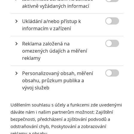

aktivně vyžádaných informací
Ukládání a/nebo přístup k

informacím v zařízení
Universal Pictures
Reklama založená na
Zobrazit další 3 obrázky

omezených údajích a měření
reklamy
Už víme, jakého filmu se báli distributoři hororu matka!
Personalizovaný obsah, měření
Překvapivým hitem víkendu je malý horor
Všechno nejhorší
.

obsahu, průzkum publika a
Snímek o dívce, která dokola prožívá den své vraždy. Den,
vývoj služeb
který připadl právě na její narozeniny.
Happy Death Day
produkoval
Blumhouse
, impérium současných hororových
Udělením souhlasu s účely a funkcemi zde uvedenými
hitů. Do filmu dal znovu nej nějakých 5 milionů a debut skončil
dáváte nám i našim partnerům možnost: Zajištění
někde u
26,5 milionů
. Pro studio jde o třetí premiéru v řadě
bezpečnosti, předcházení a zjišťování podvodů a
nad 25 milionů, kterou dobře podpořily titulky
"Od studia,
odstraňování chyb, Poskytování a zobrazování
které vám přineslo Rozpolceného a Uteč"
a trailery, které
reklamy a obsahu