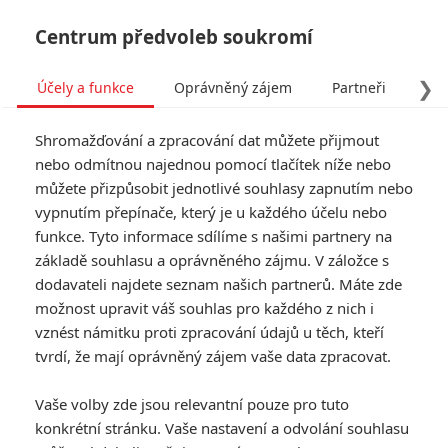
Centrum předvoleb soukromí
❯
Účely a funkce
Oprávněný zájem
Partneři
Pro
Tog
Shromažďování a zpracování dat můžete přijmout
navi
nebo odmítnou najednou pomocí tlačítek níže nebo
můžete přizpůsobit jednotlivé souhlasy zapnutím nebo
vypnutím přepínače, který je u každého účelu nebo
funkce. Tyto informace sdílíme s našimi partnery na
základě souhlasu a oprávněného zájmu. V záložce s
dodavateli najdete seznam našich partnerů. Máte zde
možnost upravit váš souhlas pro každého z nich i
vznést námitku proti zpracování údajů u těch, kteří
tvrdí, že mají oprávněný zájem vaše data zpracovat.
Vaše volby zde jsou relevantní pouze pro tuto
konkrétní stránku. Vaše nastavení a odvolání souhlasu