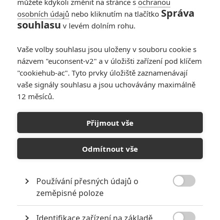
můžete kdykoli změnit na stránce s
ochranou
Správa
osobních údajů
nebo kliknutím na tlačítko
souhlasu
v levém dolním rohu.
Vaše volby souhlasu jsou uloženy v souboru cookie s
názvem "euconsent-v2" a v úložišti zařízení pod klíčem
"cookiehub-ac". Tyto prvky úložiště zaznamenávají
vaše signály souhlasu a jsou uchovávány maximálně
12 měsíců.
Box Office: Slavte Všechno
nejhorší
Přijmout vše
Napsal:
Milan Brousil - (Brousitch)
, 15.10.2017 19:20
Odmítnout vše
Používání přesných údajů o

zeměpisné poloze
Identifikace zařízení na základě