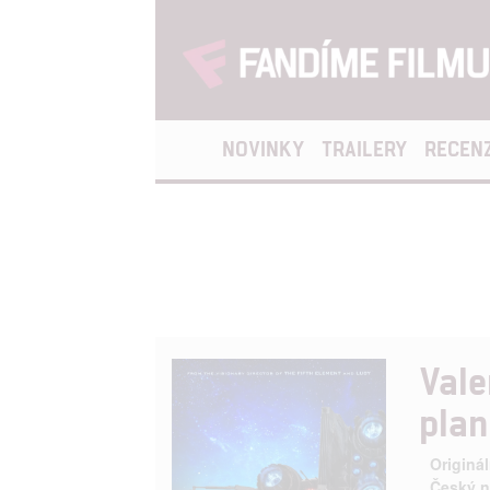
NOVINKY
TRAILERY
RECEN
Vale
plan
Originál
Český n