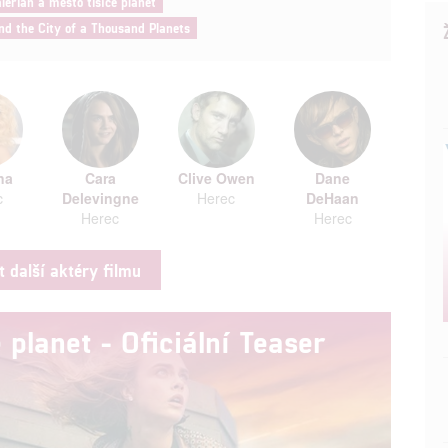
lerian a město tisíce planet
nd the City of a Thousand Planets
na
Cara
Clive Owen
Dane
c
Delevingne
Herec
DeHaan
Herec
Herec
t další aktéry filmu
 planet - Oficiální Teaser