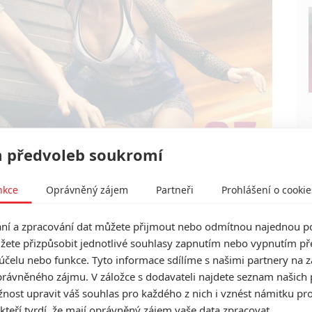
 předvoleb soukromí
nkce
Oprávněný zájem
Partneři
Prohlášení o cookie
í a zpracování dat můžete přijmout nebo odmítnou najednou po
žete přizpůsobit jednotlivé souhlasy zapnutím nebo vypnutím pře
účelu nebo funkce. Tyto informace sdílíme s našimi partnery na 
rávněného zájmu. V záložce s dodavateli najdete seznam našich 
ost upravit váš souhlas pro každého z nich i vznést námitku pro
 kteří tvrdí, že mají oprávněný zájem vaše data zpracovat.