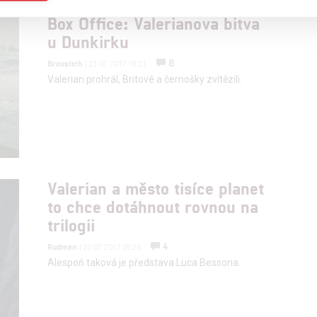
a založená na omezených údajích a měření reklamy
Box Office: Valerianova bitva
u Dunkirku
alizovaný obsah, měření obsahu, průzkum publika a vývoj
8
Brousitch
| 23.07.2017 19:21
Valerian prohrál, Britové a černošky zvítězili.
hlasu s účely a funkcemi zde uvedenými dáváte nám i našim pa
štění bezpečnosti, předcházení a zjišťování podvodů a odstraňov
a zobrazování reklamy a obsahu
Valerian a město tisíce planet
to chce dotáhnout rovnou na
trilogii
4
Rudmen
| 20.07.2017 09:26
Alespoň taková je představa Luca Bessona.