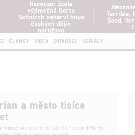
Recenze: Zcela
Alexand
výjimečná Gerta
Terrible, 
Schnirch nebarví hnus
Good, Ve
českých dějin
T
narůžovo
ZE
ČLÁNKY
VIDEA
DATABÁZE
SERIÁLY
rian a město tisíce
et
ní název:
Valerian and the City of a Thousand Planets
ázev:
Valerian a město tisíce planet