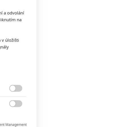
ní a odvolání
iknutím na
v úložišti
gnály


ent Management
