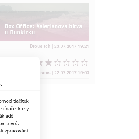
Box Office: Valerianova bitva
u Dunkirku
Brousitch | 23.07.2017 19:21
m.abrams | 22.07.2017 19:03
s
mocí tlačítek
pínače, který
základě
partnerů.
ti zpracování