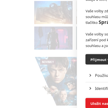
Vaše volby zd
souhlasu můž
Spr
tlačítko
Vaše volby so
zařízení pod 
souhlasu a j
Přijmout 
NOVINKY
Použív
Identif
Ukládán
Uložit na