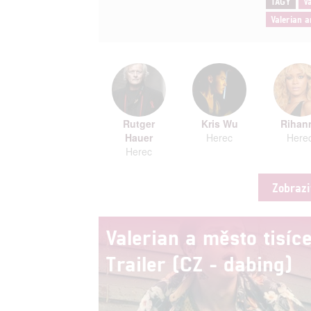
TAGY
Va
Valerian a
Rutger
Kris Wu
Rihan
Hauer
Herec
Here
Herec
Zobrazi
Valerian a město tisíce
Trailer (CZ - dabing)