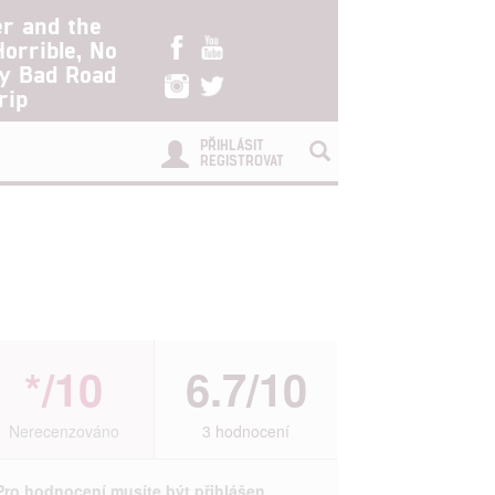
er and the
Horrible, No
ry Bad Road
rip
PŘIHLÁSIT
REGISTROVAT
*/10
6.7/10
Nerecenzováno
3 hodnocení
Pro hodnocení musíte být přihlášen.