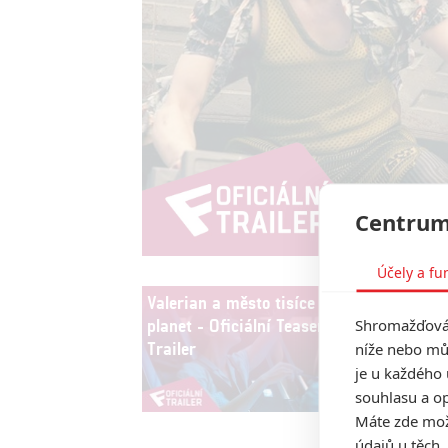
Centrum
Účely a fu
Valerian a město tisíce
Shromažďován
planet - Oficiální Teaser
Trailer
níže nebo mů
je u každého 
souhlasu a op
Máte zde možn
údajů u těch,