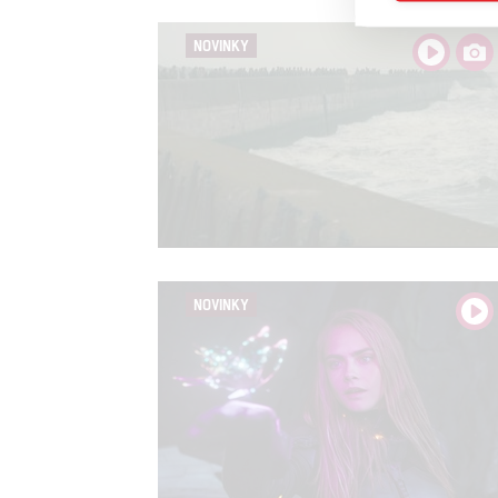
Reklam
NOVINKY
Person
služeb
Udělením sou
možnost: Zaji
Poskytování 
NOVINKY