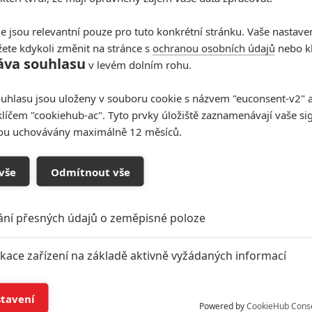
e jsou relevantní pouze pro tuto konkrétní stránku. Vaše nastave
Vstoupit do
ete kdykoli změnit na stránce s
ochranou osobních údajů
nebo kl
áva souhlasu
v levém dolním rohu.
galerie
Počet: 31
uhlasu jsou uloženy v souboru cookie s názvem "euconsent-v2" a 
klíčem "cookiehub-ac". Tyto prvky úložiště zaznamenávají vaše si
sou uchovávány maximálně 12 měsíců.
Valerian 2: Projekt může
vše
Odmítnout vše
zachránit nižší rozpočet
11
Anarvin
| 24.11.2017 10:42
ání přesných údajů o zeměpisné poloze
Bessonův sen o dalších vesmírných
dobrodružstvích dále žije.
ikace zařízení na základě aktivně vyžádaných informací
í a/nebo přístup k informacím v zařízení
stavení
Powered by
CookieHub Cons