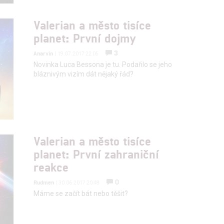
Valerian a město tisíce
planet: První dojmy
3
Anarvin
| 19.07.2017 22:05
Novinka Luca Bessona je tu. Podařilo se jeho
bláznivým vizím dát nějaký řád?
Valerian a město tisíce
planet: První zahraniční
reakce
0
Rudmen
| 30.06.2017 20:48
Máme se začít bát nebo těšit?