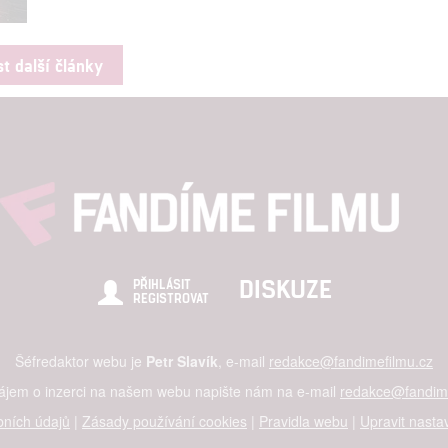
st další články
DISKUZE
PŘIHLÁSIT
REGISTROVAT
Šéfredaktor webu je
Petr Slavík
, e-mail
redakce@fandimefilmu.cz
zájem o inzerci na našem webu napište nám na e-mail
redakce@fandime
ních údajů
|
Zásady používání cookies
|
Pravidla webu
|
Upravit nasta