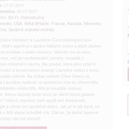
a:
17.07.2017
remiéra:
20.07.2017
ční
,
Sci-Fi
,
Dobrodružný
ůvodu:
USA
,
Velká Británie
,
Francie
,
Kanada
,
Německo
,
ína
,
Spojené arabské emiráty
 (Dane DeHaan) a Laureline (Cara Delevigne) jsou
í vládní agenti pro správu lidských území a jejich úkolem
vat pořádek v celém vesmíru. Valerián má se svou
více, než jen profesionální záměry, neustále ji
je milostnými návrhy. Ale pověst, která jeho vztah k
ovází a konzervativní postoje Laureline vedou k tomu,
ustále odmítá. Na rozkaz velitele (Clive Owen) se
 a Laureline vydávají na společnou misi do ohromného
ktického města Alfa. Alfa je neustále rostoucí
e, kterou obývají tisíce tvorů ze všech koutů galaxie.
17 milionů obyvatel, kteří spojili své dovednosti,
gie a zdroje pro společné dobro. Jak už to ale bývá, ne
 v Alfě stejné bohulibé cíle. Zdá se, že jakési tajemné
hystají náš rod ohrozit!