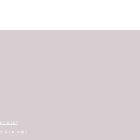
filmu.cz
vení soukromí