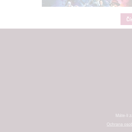
Čí
Máte-li 
Ochrana osob