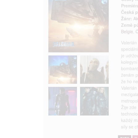
Premiér
Česká p
Žánr:
Ak
Země p
Belgie
,
Č
Valerián
speciáln
je udržo
kolegyní 
bombardu
ženám pr
že ho ne
Valerián
mezigala
metropol
Žije zde 
technolo
každý má
síly se c