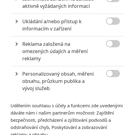
Pán prstenů se

aktivně vyžádaných informací
dočkal nového,
upraveného vydání
Ukládání a/nebo přístup k
3
Anarvin
| 04.12.2020 17:12

informacím v zařízení
Reklama založená na

omezených údajích a měření
Pán prstenů: Mohl
reklamy
točit Tarantino aneb
spletitá historie
Personalizovaný obsah, měření
Tolkiena ve filmu

obsahu, průzkum publika a
6
Anarvin
| 25.10.2020 22:00
vývoj služeb
Hobit: Režisér
Udělením souhlasu s účely a funkcemi zde uvedenými
posunul celé
dáváte nám i našim partnerům možnost: Zajištění
natáčení, jen aby
bezpečnosti, předcházení a zjišťování podvodů a
získal vysněného
odstraňování chyb, Poskytování a zobrazování
Bilba
reklamy a obsahu