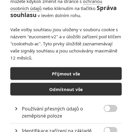
cesty je si znovu nárokovat
můžete kdykoli změnit na stránce s
ochranou
ztracené trpasličí království
Správa
osobních údajů
nebo kliknutím na tlačítko
Erebor. Bilba nečekaně osloví
souhlasu
v levém dolním rohu.
čaroděj Gandalf Šedý, díky
kterému se ocitne ve společnosti třinácti trpaslíků v čele s
Vaše volby souhlasu jsou uloženy v souboru cookie s
legendárním bojovníkem Thorinem. Cesta do divočiny vede přes
názvem "euconsent-v2" a v úložišti zařízení pod klíčem
tajemné země, kde se to hemží zlobry, skřety a kouzelníky. Ačkoliv
cíl jejich výpravy - Osamělá hora, leží na Východě, musí projít
"cookiehub-ac". Tyto prvky úložiště zaznamenávají
nejdříve jeskynním systémem, kde Bilbo potká někoho, kdo mu
vaše signály souhlasu a jsou uchovávány maximálně
navždy změní život…Gluma. Skromný Bilbo Pytlík pak sám s
12 měsíců.
Glumem na břehu podzemního jezera objeví nejen hloubku lstivosti
a odvahy, která překvapí i jeho samotného, ale také získá do svého
Přijmout vše
vlastnictví Glumův prsten „miláška“, který má nečekané a užitečné
možnosti... Jednoduchý zlatý prsten je spojen s osudem celé
Středozemě takovým způsobem, jaký Bilbo nemůže zatím ani tušit.
Odmítnout vše
Články o filmu Hobit:
Používání přesných údajů o

zeměpisné poloze
Neočekávaná cesta
Identifikace zařízení na základě