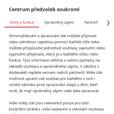
Centrum předvoleb soukromí
❯
Účely a funkce
Oprávněný zájem
Partneři
Pro
Tog
Shromažďování a zpracování dat můžete přijmout
navi
nebo odmítnou najednou pomocí tlačítek níže nebo
můžete přizpůsobit jednotlivé souhlasy zapnutím nebo
vypnutím přepínače, který je u každého účelu nebo
funkce. Tyto informace sdílíme s našimi partnery na
Hobit:
základě souhlasu a oprávněného zájmu. V záložce s
8.0/10
dodavateli najdete seznam našich partnerů. Máte zde
Neočekávaná
možnost upravit váš souhlas pro každého z nich i
cesta
vznést námitku proti zpracování údajů u těch, kteří
tvrdí, že mají oprávněný zájem vaše data zpracovat.
Film sleduje cestu hlavní postavy
Vaše volby zde jsou relevantní pouze pro tuto
Bilbo Pytlíka, který se ocitne na
konkrétní stránku. Vaše nastavení a odvolání souhlasu
dobrodružné výpravě. Cílem