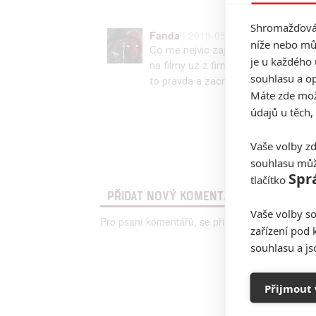
Shromažďován
Fanda
| 2018-05-04 17:51:05 |
0
níže nebo mů
Co me nejvic zajima je to kdy budou 
je u každého 
na filmy uz z firmy odesel a ti co te
souhlasu a op
to pravda a zacnou tvorit krasne po
Máte zde možn
údajů u těch,
Vaše volby zd
souhlasu můž
Spr
tlačítko
PŘIDAT NOVÝ KOMENTÁŘ
Vaše volby so
Pro psaní komentářů, se přihlašte.
zařízení pod 
souhlasu a j
Přijmout 