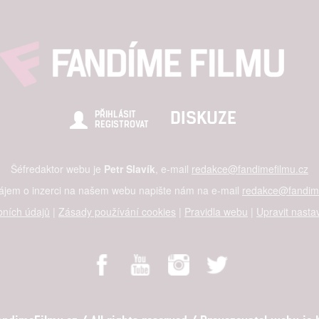
DISKUZE
PŘIHLÁSIT
REGISTROVAT
Šéfredaktor webu je
Petr Slavík
, e-mail
redakce@fandimefilmu.cz
zájem o inzerci na našem webu napište nám na e-mail
redakce@fandime
ních údajů
|
Zásady používání cookies
|
Pravidla webu
|
Upravit nasta