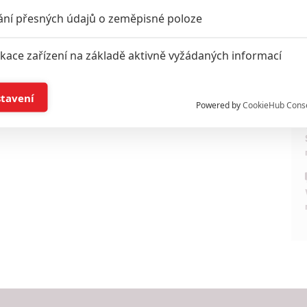
ání přesných údajů o zeměpisné poloze
ikace zařízení na základě aktivně vyžádaných informací
í a/nebo přístup k informacím v zařízení
stavení
Powered by
CookieHub Cons
a založená na omezených údajích a měření reklamy
alizovaný obsah, měření obsahu, průzkum publika a vývoj
hlasu s účely a funkcemi zde uvedenými dáváte nám i našim pa
štění bezpečnosti, předcházení a zjišťování podvodů a odstraňov
a zobrazování reklamy a obsahu