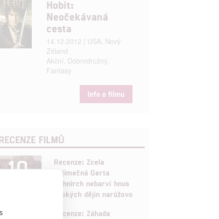
Hobit:
Neočekávaná
cesta
14.12.2012 | USA, Nový
Zéland
Akční, Dobrodružný,
Fantasy
Info o filmu
RECENZE FILMŮ
10
Recenze: Zcela
výjimečná Gerta
Schnirch nebarví hnus
českých dějin narůžovo
5
s
Recenze: Záhada