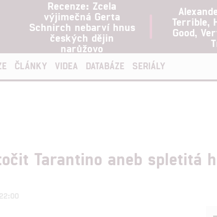
Recenze: Zcela
Alexand
výjimečná Gerta
Terrible, 
Schnirch nebarví hnus
Good, Ve
českých dějin
T
narůžovo
ZE
ČLÁNKY
VIDEA
DATABÁZE
SERIÁLY
očit Tarantino aneb spletitá h
 22:00