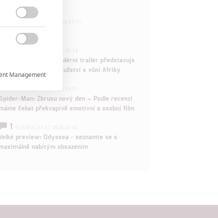
pokračování
433

FILM | 01.08.2026 07:11
拆彈專家
1

ČLÁNEK | 30.07.2026 20:14
Děti krve a kostí: Regulérní trailer představuje
akční fantasy dobrodružství s vůní Afriky
ent Management

1
ČLÁNEK | 30.07.2026 12:31
Spider-Man: Zbrusu nový den – Podle recenzí

máme čekat překvapivě emotivní a osobní film
1

ČLÁNEK | 30.07.2026 03:42
Velké preview: Odyssea - seznamte se s
maximálně nabitým obsazením
rtnerům
ání chyb,