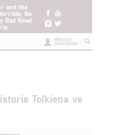
er and the
Horrible, No
ry Bad Road
rip
PŘIHLÁSIT
REGISTROVAT
istorie Tolkiena ve