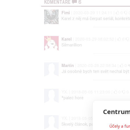
KOMENTÁŘE
6
Fimi
| 2020-03-29 11:24:11 |
0
Karel z něj má čerpat seriál, konkré
Karel
| 2020-03-29 08:02:52 |
0
Silmarillion
Martin
| 2020-03-28 22:08:34 |
0
Já osobně bych ten svět nechal být 
YX. | 2018-05-05 11:23:00 |
0
0
*palec hore
Centrum
YX. | 2018-05-05 11:22:31 |
0
0
Skvelý článok, pale hore!
Účely a fu