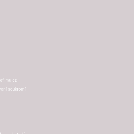
filmu.cz
vení soukromí