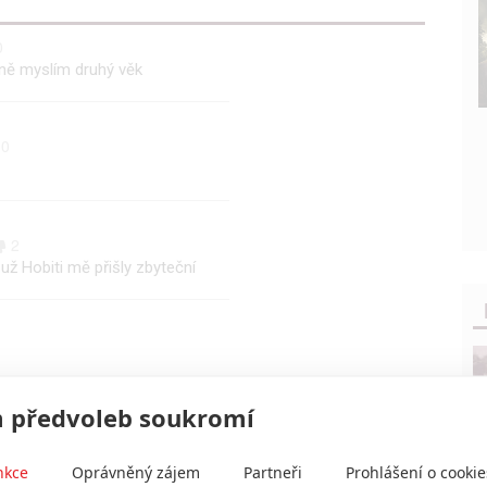
0
tně myslím druhý věk
0
2
už Hobiti mě přišly zbyteční
 předvoleb soukromí
nkce
Oprávněný zájem
Partneři
Prohlášení o cookie