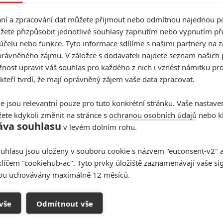
í a zpracování dat můžete přijmout nebo odmítnou najednou po
0
žete přizpůsobit jednotlivé souhlasy zapnutím nebo vypnutím pře
dqlsi filmy z toho to sveta jelikoz clovek co mel prava
účelu nebo funkce. Tyto informace sdílíme s našimi partnery na 
d prava dostali tak jim ke to pry jedno, takze doufam ze je
rávněného zájmu. V záložce s dodavateli najdete seznam našich 
radnej svet.
ost upravit váš souhlas pro každého z nich i vznést námitku pro
 kteří tvrdí, že mají oprávněný zájem vaše data zpracovat.
e jsou relevantní pouze pro tuto konkrétní stránku. Vaše nastave
ete kdykoli změnit na stránce s
ochranou osobních údajů
nebo kl
áva souhlasu
v levém dolním rohu.
uhlasu jsou uloženy v souboru cookie s názvem "euconsent-v2" a 
klíčem "cookiehub-ac". Tyto prvky úložiště zaznamenávají vaše si
sou uchovávány maximálně 12 měsíců.
vše
Odmítnout vše