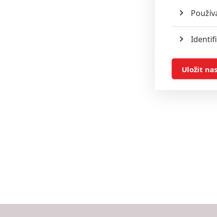
Použív
Identif
Ukládán
Uložit na
Reklam
Person
služeb
Udělením sou
možnost: Zaji
Poskytování 