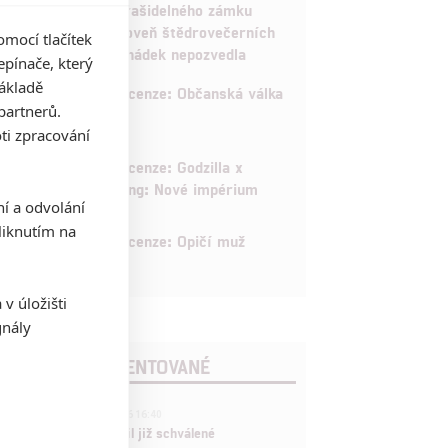
strašidelného zámku
úroveň štědrovečerních
mocí tlačítek
pohádek nepozvedla
pínače, který
základě
8
Recenze: Občanská válka
partnerů.
ti zpracování
6
Recenze: Godzilla x
Kong: Nové impérium
ní a odvolání
iknutím na
8
Recenze: Opičí muž
v úložišti
gnály
POSLEDNÍ KOMENTOVANÉ
3
ČLÁNEK | 01.08.2026 16:40
Marvel nečekaně zrušil již schválené