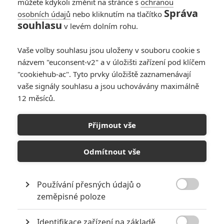
můžete kdykoli změnit na stránce s
ochranou
budoucího vůdce lidstva ve válce
Správa
osobních údajů
nebo kliknutím na tlačítko
proti strojům, se do Los Angeles
souhlasu
v levém dolním rohu.
vrací z budoucnosti nový
Terminátor, typ T-1000, aby zlikvidoval už narozeného Johna
Vaše volby souhlasu jsou uloženy v souboru cookie s
Connora. Dospělý Connor v roce 2029 na svoji ochranu posílá do
minulosti druhého terminátora T-800. Oba stroje nezávisle na sobě
názvem "euconsent-v2" a v úložišti zařízení pod klíčem
pátrají po malém Johnovi. Chlapec zjišťuje, že T-800 je
"cookiehub-ac". Tyto prvky úložiště zaznamenávají
naprogramován na jeho ochranu a s jeho pomocí osvobodí svou
vaše signály souhlasu a jsou uchovávány maximálně
matku z psychiatrického ústavu, kde je léčena z údajné
12 měsíců.
schizofrenie. T-800 oběma vysvětluje, co přinese budoucnost. Tu je
však možné změnit...a při tom všem hrdiny stíhá nemilosrdný a
zřejmě nezničitelný T-1000.
Přijmout vše
Odmítnout vše
Galerie k filmu Terminátor
2: Den zúčtování
Používání přesných údajů o

zeměpisné poloze
« Předchozí
Další »
Identifikace zařízení na základě