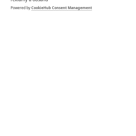
Powered by
CookieHub Consent Management
GALERIE
*/10
9.5/10
Nerecenzováno
2 hodnocení