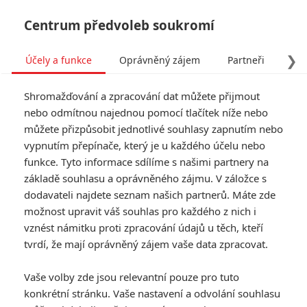
Centrum předvoleb soukromí
❯
Účely a funkce
Oprávněný zájem
Partneři
Pro
Tog
Shromažďování a zpracování dat můžete přijmout
navi
nebo odmítnou najednou pomocí tlačítek níže nebo
můžete přizpůsobit jednotlivé souhlasy zapnutím nebo
vypnutím přepínače, který je u každého účelu nebo
funkce. Tyto informace sdílíme s našimi partnery na
základě souhlasu a oprávněného zájmu. V záložce s
9.5/10
dodavateli najdete seznam našich partnerů. Máte zde
Terminátor
možnost upravit váš souhlas pro každého z nich i
2: Den
vznést námitku proti zpracování údajů u těch, kteří
tvrdí, že mají oprávněný zájem vaše data zpracovat.
zúčtování
Vaše volby zde jsou relevantní pouze pro tuto
Deset let po neúspěšném pokusu
konkrétní stránku. Vaše nastavení a odvolání souhlasu
zabít Sarah Connorovou, matku