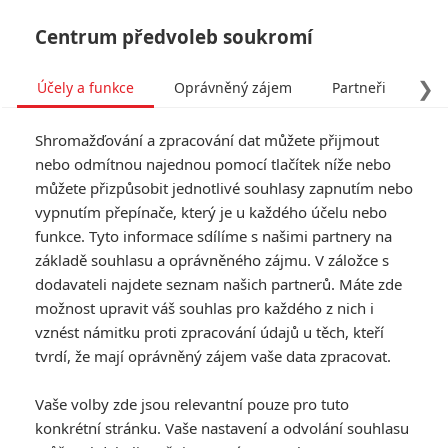
Centrum předvoleb soukromí
❯
Účely a funkce
Oprávněný zájem
Partneři
Pro
Tog
Shromažďování a zpracování dat můžete přijmout
navi
nebo odmítnou najednou pomocí tlačítek níže nebo
můžete přizpůsobit jednotlivé souhlasy zapnutím nebo
vypnutím přepínače, který je u každého účelu nebo
funkce. Tyto informace sdílíme s našimi partnery na
základě souhlasu a oprávněného zájmu. V záložce s
9.5/10
dodavateli najdete seznam našich partnerů. Máte zde
Terminátor
možnost upravit váš souhlas pro každého z nich i
2: Den
vznést námitku proti zpracování údajů u těch, kteří
tvrdí, že mají oprávněný zájem vaše data zpracovat.
zúčtování
Vaše volby zde jsou relevantní pouze pro tuto
Deset let po neúspěšném pokusu
konkrétní stránku. Vaše nastavení a odvolání souhlasu
zabít Sarah Connorovou, matku