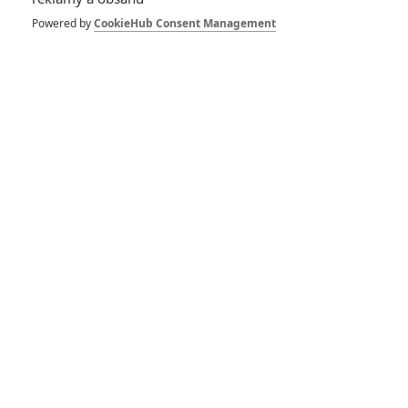
Zůstat přihlášen
Powered by
CookieHub Consent Management
Buďte první kdo okomentuje film
Život filmu