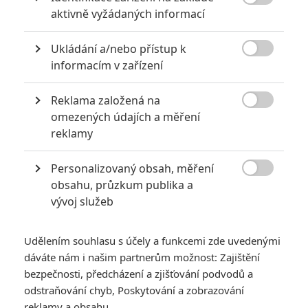

aktivně vyžádaných informací
PŘIDAT NOVÝ KOMENTÁŘ
Pro psaní komentářů, se přihlašte.
Ukládání a/nebo přístup k

informacím v zařízení
*/10
9.5/10
Reklama založená na

omezených údajích a měření
Nerecenzováno
2 hodnocení
reklamy
Personalizovaný obsah, měření
Pro hodnocení musíte být přihlášen.

obsahu, průzkum publika a
Jméno:
vývoj služeb
Udělením souhlasu s účely a funkcemi zde uvedenými
Heslo:
dáváte nám i našim partnerům možnost: Zajištění
bezpečnosti, předcházení a zjišťování podvodů a
odstraňování chyb, Poskytování a zobrazování
reklamy a obsahu