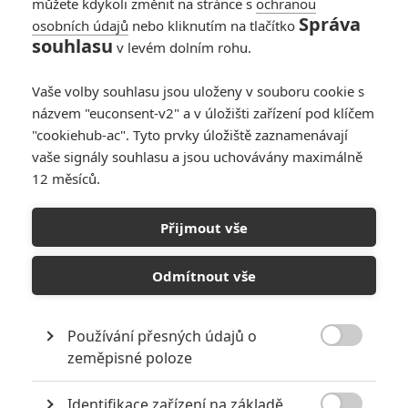
můžete kdykoli změnit na stránce s
ochranou
budoucího vůdce lidstva ve válce
Správa
osobních údajů
nebo kliknutím na tlačítko
proti strojům, se do Los Angeles
souhlasu
v levém dolním rohu.
vrací z budoucnosti nový
Terminátor, typ T-1000, aby zlikvidoval už narozeného Johna
Vaše volby souhlasu jsou uloženy v souboru cookie s
Connora. Dospělý Connor v roce 2029 na svoji ochranu posílá do
minulosti druhého terminátora T-800. Oba stroje nezávisle na sobě
názvem "euconsent-v2" a v úložišti zařízení pod klíčem
pátrají po malém Johnovi. Chlapec zjišťuje, že T-800 je
"cookiehub-ac". Tyto prvky úložiště zaznamenávají
naprogramován na jeho ochranu a s jeho pomocí osvobodí svou
vaše signály souhlasu a jsou uchovávány maximálně
matku z psychiatrického ústavu, kde je léčena z údajné
12 měsíců.
schizofrenie. T-800 oběma vysvětluje, co přinese budoucnost. Tu je
však možné změnit...a při tom všem hrdiny stíhá nemilosrdný a
zřejmě nezničitelný T-1000.
Přijmout vše
Odmítnout vše
KOMENTÁŘE
0
Používání přesných údajů o

zeměpisné poloze
Identifikace zařízení na základě