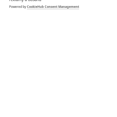
Powered by
CookieHub Consent Management
GALERIE
*/10
*/10
Nerecenzováno
Zatím nehodnoceno