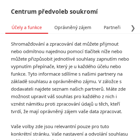
Centrum předvoleb soukromí
❯
Účely a funkce
Oprávněný zájem
Partneři
Pro
Tog
Shromažďování a zpracování dat můžete přijmout
navi
nebo odmítnou najednou pomocí tlačítek níže nebo
můžete přizpůsobit jednotlivé souhlasy zapnutím nebo
vypnutím přepínače, který je u každého účelu nebo
funkce. Tyto informace sdílíme s našimi partnery na
Valmont
základě souhlasu a oprávněného zájmu. V záložce s
dodavateli najdete seznam našich partnerů. Máte zde
Miloš Forman spolupracoval na
možnost upravit váš souhlas pro každého z nich i
původním scénáři s Jean-
vznést námitku proti zpracování údajů u těch, kteří
Claudem Carrierem a dal mu
název podle jedné z hlavních
tvrdí, že mají oprávněný zájem vaše data zpracovat.
postav – Valmont. Vznikl tak
snímek, který se přidržuje
Vaše volby zde jsou relevantní pouze pro tuto
základní osnovy románu (ta je
konkrétní stránku. Vaše nastavení a odvolání souhlasu
ostatně připomínána i četným