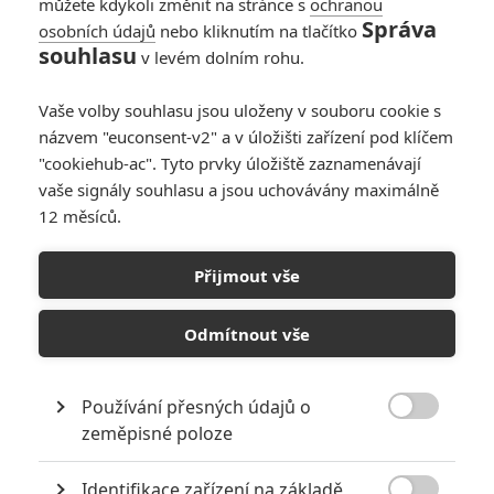
můžete kdykoli změnit na stránce s
ochranou
psaním dopisů) a který vychází
Správa
osobních údajů
nebo kliknutím na tlačítko
ze záměru zachytit žánrový obraz
souhlasu
v levém dolním rohu.
aristokratické společnosti pár let
před Francouzskou revolucí.
Osud dvou libertinských intrikánů, vikomta Valmonta a markýzy de
Vaše volby souhlasu jsou uloženy v souboru cookie s
Merteuil, je podán v sytých barvách pozdního rokoka a zároveň je
názvem "euconsent-v2" a v úložišti zařízení pod klíčem
poněkud odlehčen. Hra obou cynických poživačníků nachází
"cookiehub-ac". Tyto prvky úložiště zaznamenávají
odezvu v samotné struktuře filmu, jež se tak vzdává důležité
vaše signály souhlasu a jsou uchovávány maximálně
moralizátorské polohy. Miloš Forman přitom vychází ze zkušenosti
12 měsíců.
z Amadea (1984) a příběh je plný malebných plenérů, vtipných
epizod, bohaté výpravy a kostýmů. Opět spolupracoval s českými
tvůrci, kameramanem Miroslavem Ondříčkem a kostýmním
Přijmout vše
návrhářem Theodorem Pištěkem (ten získal prestižního Césara).
Odmítnout vše
Galerie k filmu Valmont
Používání přesných údajů o

zeměpisné poloze
« Předchozí
Další »
Identifikace zařízení na základě