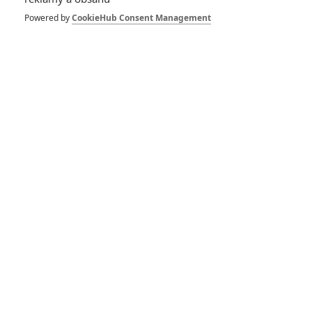
Powered by
CookieHub Consent Management
Zůstat přihlášen
Buďte první kdo okomentuje film
Život filmu