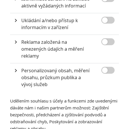

aktivně vyžádaných informací
PŘIDAT NOVÝ KOMENTÁŘ
Ukládání a/nebo přístup k
Pro psaní komentářů, se přihlašte.

informacím v zařízení
Reklama založená na
*/10
*/10

omezených údajích a měření
reklamy
Nerecenzováno
Zatím nehodnoceno
Personalizovaný obsah, měření
Pro hodnocení musíte být přihlášen.

obsahu, průzkum publika a
vývoj služeb
Jméno:
Udělením souhlasu s účely a funkcemi zde uvedenými
dáváte nám i našim partnerům možnost: Zajištění
Heslo:
bezpečnosti, předcházení a zjišťování podvodů a
odstraňování chyb, Poskytování a zobrazování
reklamy a obsahu