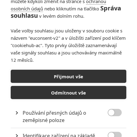
můžete kdykoli změnit na stránce s
ochranou
psaním dopisů) a který vychází
Správa
osobních údajů
nebo kliknutím na tlačítko
ze záměru zachytit žánrový obraz
souhlasu
v levém dolním rohu.
aristokratické společnosti pár let
před Francouzskou revolucí.
Osud dvou libertinských intrikánů, vikomta Valmonta a markýzy de
Vaše volby souhlasu jsou uloženy v souboru cookie s
Merteuil, je podán v sytých barvách pozdního rokoka a zároveň je
názvem "euconsent-v2" a v úložišti zařízení pod klíčem
poněkud odlehčen. Hra obou cynických poživačníků nachází
"cookiehub-ac". Tyto prvky úložiště zaznamenávají
odezvu v samotné struktuře filmu, jež se tak vzdává důležité
vaše signály souhlasu a jsou uchovávány maximálně
moralizátorské polohy. Miloš Forman přitom vychází ze zkušenosti
12 měsíců.
z Amadea (1984) a příběh je plný malebných plenérů, vtipných
epizod, bohaté výpravy a kostýmů. Opět spolupracoval s českými
tvůrci, kameramanem Miroslavem Ondříčkem a kostýmním
Přijmout vše
návrhářem Theodorem Pištěkem (ten získal prestižního Césara).
Odmítnout vše
KOMENTÁŘE
0
Používání přesných údajů o

zeměpisné poloze
Identifikace zařízení na základě