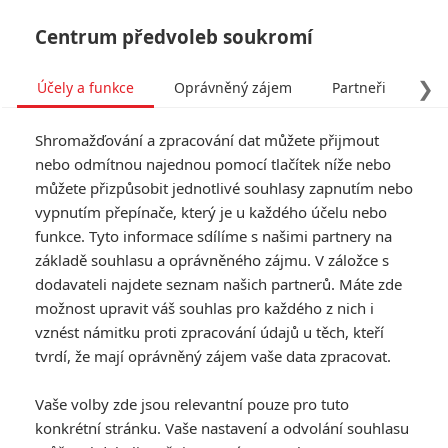
Centrum předvoleb soukromí
❯
Účely a funkce
Oprávněný zájem
Partneři
Pro
Tog
Shromažďování a zpracování dat můžete přijmout
navi
nebo odmítnou najednou pomocí tlačítek níže nebo
můžete přizpůsobit jednotlivé souhlasy zapnutím nebo
vypnutím přepínače, který je u každého účelu nebo
funkce. Tyto informace sdílíme s našimi partnery na
Valmont
základě souhlasu a oprávněného zájmu. V záložce s
dodavateli najdete seznam našich partnerů. Máte zde
Miloš Forman spolupracoval na
možnost upravit váš souhlas pro každého z nich i
původním scénáři s Jean-
vznést námitku proti zpracování údajů u těch, kteří
Claudem Carrierem a dal mu
název podle jedné z hlavních
tvrdí, že mají oprávněný zájem vaše data zpracovat.
postav – Valmont. Vznikl tak
snímek, který se přidržuje
Vaše volby zde jsou relevantní pouze pro tuto
základní osnovy románu (ta je
konkrétní stránku. Vaše nastavení a odvolání souhlasu
ostatně připomínána i četným