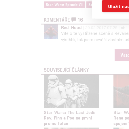
Ukládán
Star Wars: Episode VIII
Star Wars: Epizoda VIII
Uložit na
Reklam
KOMENTÁŘE
16
Red_Hood
| 20.02.2017 07:25 |
Víte o té vystřižené scéně s Revane
Person
výstřihli, tak jsem nevěřil vlastním 
služeb
Vst
Udělením sou
možnost: Zaji
SOUVISEJÍCÍ ČLÁNKY
Poskytování 
Star Wars: The Last Jedi:
Star Wa
Rey, Finn a Poe na první
Rena po
promo fotce
spojení