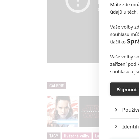
Máte zde možn
údajů u těch,
Vaše volby zd
souhlasu můž
Spr
tlačítko
Vaše volby so
zařízení pod 
Zdroje:
Star 
souhlasu a j
GALERIE
Přijmout 
Použív
Identif
TAGY
Hvězdné války
Laura Dern
sci-fi
S