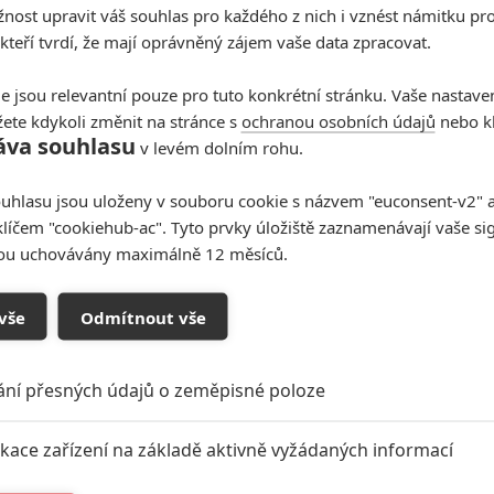
ost upravit váš souhlas pro každého z nich i vznést námitku pro
 kteří tvrdí, že mají oprávněný zájem vaše data zpracovat.
e jsou relevantní pouze pro tuto konkrétní stránku. Vaše nastave
ete kdykoli změnit na stránce s
ochranou osobních údajů
nebo kl
áva souhlasu
v levém dolním rohu.
uhlasu jsou uloženy v souboru cookie s názvem "euconsent-v2" a 
klíčem "cookiehub-ac". Tyto prvky úložiště zaznamenávají vaše si
Wars FR
,
Star Wars SP
,
Star Wars IT
,
Reddit
,
Star Wars BR
sou uchovávány maximálně 12 měsíců.
vše
Odmítnout vše
ání přesných údajů o zeměpisné poloze
ikace zařízení na základě aktivně vyžádaných informací
tar Wars
Star Wars 8
Star Wars VIII