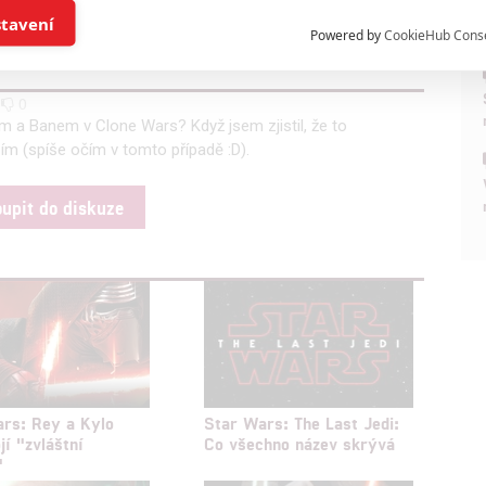
í a/nebo přístup k informacím v zařízení
Star Wars: The Last Jedi
stavení
Powered by
CookieHub Cons
a založená na omezených údajích a měření reklamy
1
0
m a Banem v Clone Wars? Když jsem zjistil, že to
alizovaný obsah, měření obsahu, průzkum publika a vývoj
uším (spíše očím v tomto případě :D).
oupit do diskuze
hlasu s účely a funkcemi zde uvedenými dáváte nám i našim pa
štění bezpečnosti, předcházení a zjišťování podvodů a odstraňov
a zobrazování reklamy a obsahu
rs: Rey a Kylo
Star Wars: The Last Jedi:
jí "zvláštní
Co všechno název skrývá
"