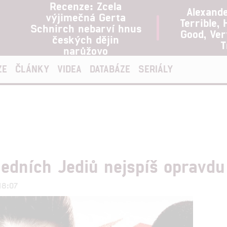
Recenze: Zcela
Alexand
výjimečná Gerta
Terrible, 
Schnirch nebarví hnus
Good, Ve
českých dějin
T
narůžovo
ZE
ČLÁNKY
VIDEA
DATABÁZE
SERIÁLY
ledních Jediů nejspíš opravdu
18:07