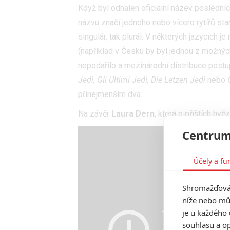
Když byl odhalen oficiální název poslední
názvu značí jednoho nebo vícero rytířů sta
singulár, tak plurál. V některých jazycích j
(
například v Česku by byl jednou z možnýc
nepodařilo a mezinárodní distribuce postu
Jedi, Gli Ultimi Jedi, Die Letzen Jedi
nebo
přinejmenším dva.
Na závěr
Laura Dern
, která o příštích hv
Centrum
Účely a fu
Shromažďován
níže nebo mů
je u každého 
souhlasu a op