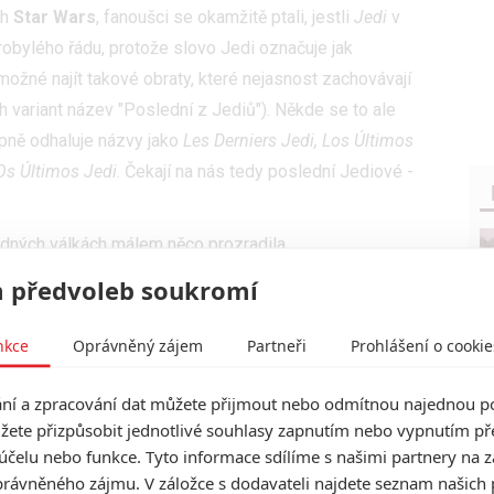
ch
Star Wars
, fanoušci se okamžitě ptali, jestli
Jedi
v
robylého řádu, protože slovo Jedi označuje jak
e možné najít takové obraty, které nejasnost zachovávají
h variant název "Poslední z Jediů")
. Někde se to ale
pně odhaluje názvy jako
Les Derniers Jedi, Los Últimos
Os Últimos Jedi
. Čekají na nás tedy poslední Jediové -
ězdných válkách málem něco prozradila.
 předvoleb soukromí
nkce
Oprávněný zájem
Partneři
Prohlášení o cookie
í a zpracování dat můžete přijmout nebo odmítnou najednou po
žete přizpůsobit jednotlivé souhlasy zapnutím nebo vypnutím pře
účelu nebo funkce. Tyto informace sdílíme s našimi partnery na 
rávněného zájmu. V záložce s dodavateli najdete seznam našich 