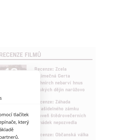
RECENZE FILMŮ
10
Recenze: Zcela
výjimečná Gerta
Schnirch nebarví hnus
českých dějin narůžovo
s
5
Recenze: Záhada
strašidelného zámku
mocí tlačítek
úroveň štědrovečerních
pínače, který
pohádek nepozvedla
základě
8
Recenze: Občanská válka
partnerů.