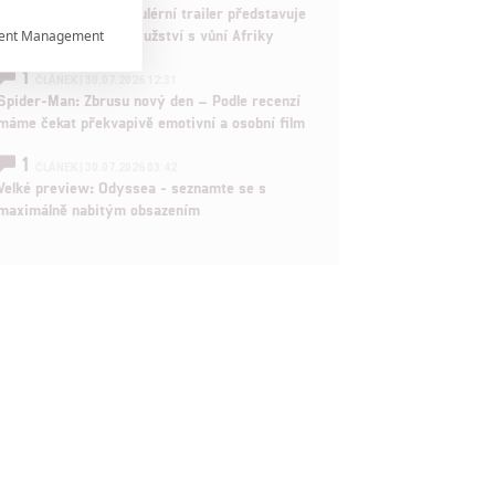
Děti krve a kostí: Regulérní trailer představuje
akční fantasy dobrodružství s vůní Afriky
ent Management

1
ČLÁNEK | 30.07.2026 12:31

Spider-Man: Zbrusu nový den – Podle recenzí
máme čekat překvapivě emotivní a osobní film

1
ČLÁNEK | 30.07.2026 03:42
Velké preview: Odyssea - seznamte se s
maximálně nabitým obsazením
rtnerům
ání chyb,