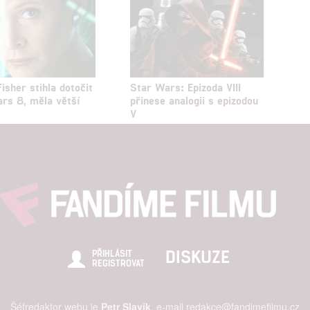
isher stihla dotočit
Star Wars: Epizoda VIII
rs 8, měla větší
přinese analogii s epizodou
V
DISKUZE
PŘIHLÁSIT
REGISTROVAT
Šéfredaktor webu je
Petr Slavík
, e-mail
redakce@fandimefilmu.cz