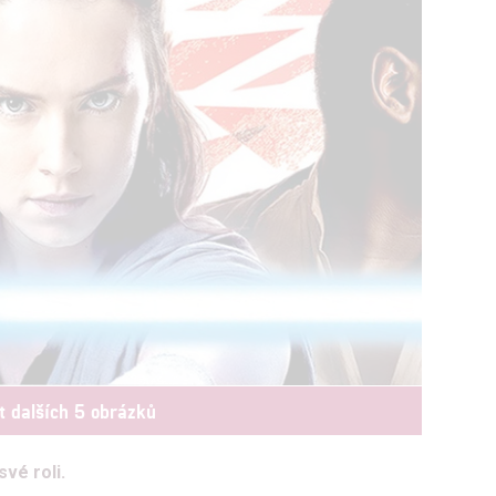
t dalších 5 obrázků
vé roli.