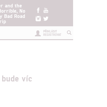
er and the
Horrible, No
ry Bad Road
rip
PŘIHLÁSIT
REGISTROVAT
 bude víc