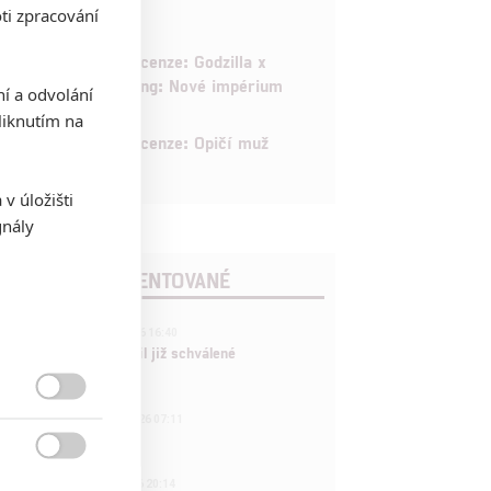
ti zpracování
6
Recenze: Godzilla x
Kong: Nové impérium
ní a odvolání
iknutím na
8
Recenze: Opičí muž
v úložišti
gnály
POSLEDNÍ KOMENTOVANÉ
3
ČLÁNEK | 01.08.2026 16:40
Marvel nečekaně zrušil již schválené
pokračování

433
FILM | 01.08.2026 07:11
拆彈專家

1
ČLÁNEK | 30.07.2026 20:14