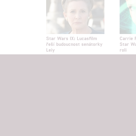
Star Wars IX: Lucasfilm
Carrie F
řeší budoucnost senátorky
Star Wa
Leiy
roli