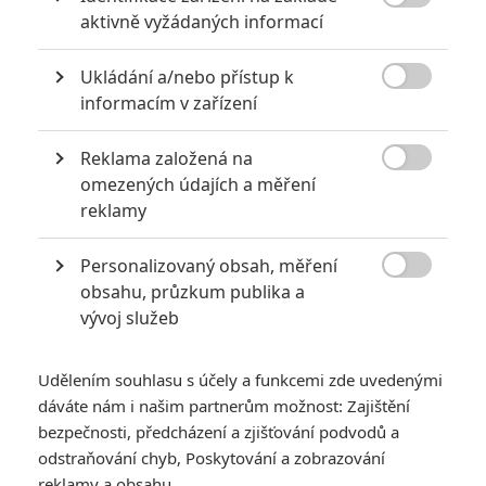

aktivně vyžádaných informací
Ukládání a/nebo přístup k

informacím v zařízení
Jake Gyllenhaal se zcela vtělil do role rozmláceného
Reklama založená na
prostého boxera a režisér Antoine Fuqua s jeho pomocí

omezených údajích a měření
vymáčknul z žánru maximum.
reklamy
Nejsem fanda sportovních filmů. Většina jich je podle mně na
Personalizovaný obsah, měření
jedno brdo. Hrdina (tým hrdinů) buď nikdy nebyl dobrý nebo

obsahu, průzkum publika a
padl na dno, něco se změní, vyhraje, třikrát hurá. Buď se
vývoj služeb
k tomu přihodí humor nebo slzy, podle momentální potřeby a
je hotovo. Jen výjimečně se najdou filmy, které se zajetými
Udělením souhlasu s účely a funkcemi zde uvedenými
vzorci alespoň trochu nějakým způsobem pracují (např.
dáváte nám i našim partnerům možnost: Zajištění
Moneyball
), obvykle má ale přednost klasická šablona. Pak
bezpečnosti, předcházení a zjišťování podvodů a
už záleží samozřejmě jen na zručnosti filmařů a nasazení
odstraňování chyb, Poskytování a zobrazování
herců, jak moc se šablonu podaří vyždímat a ustát její
reklamy a obsahu