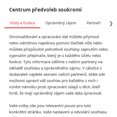
Centrum předvoleb soukromí
❯
Účely a funkce
Oprávněný zájem
Partneři
Pro
Tog
Shromažďování a zpracování dat můžete přijmout
navi
nebo odmítnou najednou pomocí tlačítek níže nebo
můžete přizpůsobit jednotlivé souhlasy zapnutím nebo
vypnutím přepínače, který je u každého účelu nebo
funkce. Tyto informace sdílíme s našimi partnery na
základě souhlasu a oprávněného zájmu. V záložce s
dodavateli najdete seznam našich partnerů. Máte zde
možnost upravit váš souhlas pro každého z nich i
vznést námitku proti zpracování údajů u těch, kteří
tvrdí, že mají oprávněný zájem vaše data zpracovat.
Vaše volby zde jsou relevantní pouze pro tuto
konkrétní stránku. Vaše nastavení a odvolání souhlasu