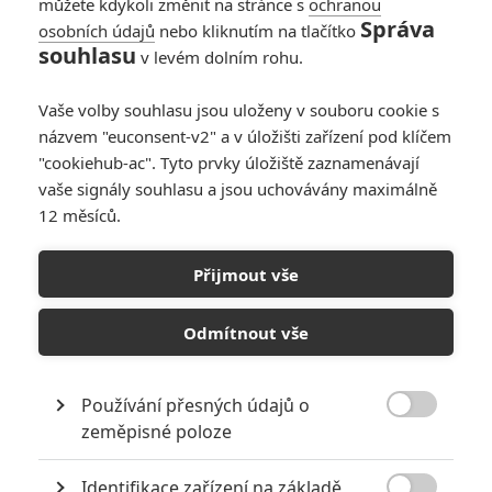
můžete kdykoli změnit na stránce s
ochranou
Správa
osobních údajů
nebo kliknutím na tlačítko
souhlasu
v levém dolním rohu.
Vaše volby souhlasu jsou uloženy v souboru cookie s
názvem "euconsent-v2" a v úložišti zařízení pod klíčem
"cookiehub-ac". Tyto prvky úložiště zaznamenávají
vaše signály souhlasu a jsou uchovávány maximálně
12 měsíců.
Recenze: Bojovník
Přijmout vše
Napsal:
Petr Slavík - (Anarvin)
, 03.08.2015 20:00
Odmítnout vše
Používání přesných údajů o

zeměpisné poloze
Identifikace zařízení na základě