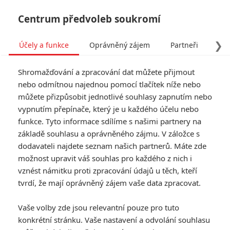
Centrum předvoleb soukromí
❯
Účely a funkce
Oprávněný zájem
Partneři
Pro
Tog
Shromažďování a zpracování dat můžete přijmout
navi
nebo odmítnou najednou pomocí tlačítek níže nebo
můžete přizpůsobit jednotlivé souhlasy zapnutím nebo
Tag: sportovní
vypnutím přepínače, který je u každého účelu nebo
funkce. Tyto informace sdílíme s našimi partnery na
základě souhlasu a oprávněného zájmu. V záložce s
ČLÁNKY
FILMY
OSOBY
VIDEA
(0)
(0)
(0)
dodavateli najdete seznam našich partnerů. Máte zde
možnost upravit váš souhlas pro každého z nich i
Blue Lock: Nový
vznést námitku proti zpracování údajů u těch, kteří
ujetý biják
tvrdí, že mají oprávněný zájem vaše data zpracovat.
představuje
extrémní verzi
Vaše volby zde jsou relevantní pouze pro tuto
fotbalového nasazení
konkrétní stránku. Vaše nastavení a odvolání souhlasu
1
Rudmen
| 14.07.2026 22:12