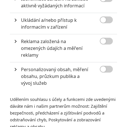

aktivně vyžádaných informací
0
Jaaaara
| 22.08.2020 08:00
Zkušenosti a praxe? Ale kdeže... někdy
Ukládání a/nebo přístup k
stačí mít dostatek talentu a využít

nabízené příležitosti.
informacím v zařízení
Reklama založená na

omezených údajích a měření
8 hereckých dvojic, které se při natáčení nemohly vystát
reklamy
2
Jaaaara
| 23.07.2020 21:30
Personalizovaný obsah, měření
Když to nejde, tak to nejde... aneb kdo se s
kým při natáčení nemusel?

obsahu, průzkum publika a
vývoj služeb
Udělením souhlasu s účely a funkcemi zde uvedenými
dáváte nám i našim partnerům možnost: Zajištění
bezpečnosti, předcházení a zjišťování podvodů a
odstraňování chyb, Poskytování a zobrazování
They Fight: V novém
reklamy a obsahu