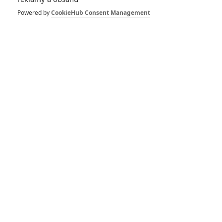
boxerském filmu
hledají děcka z
Powered by
CookieHub Consent Management
chudé čtvrti v boxu
životní šanci
0
Rudmen
| 22.06.2026 06:00
Chris Hemsworth
chystá film o jednom
z nejdrsnějších
terénních závodů
světa
0
Anarvin
| 30.05.2026 17:38
Pumping Black:
Natalie Portman
ordinuje doping na
Tour de France
0
Anarvin
| 11.05.2026 14:55