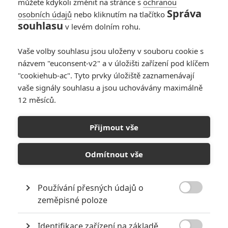
můžete kdykoli změnit na stránce s
ochranou
Správa
osobních údajů
nebo kliknutím na tlačítko
Bojovník: Vítejte v
souhlasu
v levém dolním rohu.
kleci - premiéra
českého MMA filmu
Vaše volby souhlasu jsou uloženy v souboru cookie s
je tu
názvem "euconsent-v2" a v úložišti zařízení pod klíčem
0
Rudmen
| 05.07.2026 20:26
"cookiehub-ac". Tyto prvky úložiště zaznamenávají
vaše signály souhlasu a jsou uchovávány maximálně
12 měsíců.
The Dink: Nová
komedie navlékla
Přijmout vše
osudové sportovní
drama na pickleball
Odmítnout vše
0
Rudmen
| 24.06.2026 18:07
Používání přesných údajů o

zeměpisné poloze
NEPŘEHLÉDNĚTE
Identifikace zařízení na základě
Filmové klenoty, které překvapivě natočili úplní zelenáči