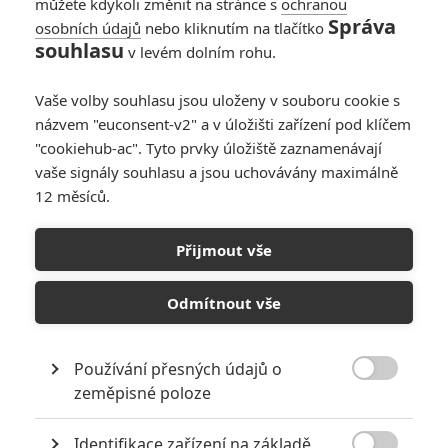
můžete kdykoli změnit na stránce s
ochranou
Správa
osobních údajů
nebo kliknutím na tlačítko
souhlasu
v levém dolním rohu.
Vaše volby souhlasu jsou uloženy v souboru cookie s
názvem "euconsent-v2" a v úložišti zařízení pod klíčem
"cookiehub-ac". Tyto prvky úložiště zaznamenávají
vaše signály souhlasu a jsou uchovávány maximálně
12 měsíců.
Teroristé vyhráli, The
Interview nepůjde do kin
Přijmout vše
Napsal:
Petr Slavík - (Anarvin)
, 18.12.2014 21:45
Odmítnout vše
Používání přesných údajů o

zeměpisné poloze
Identifikace zařízení na základě