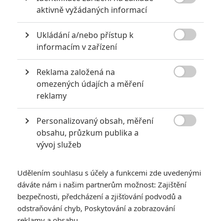

aktivně vyžádaných informací
Ukládání a/nebo přístup k

informacím v zařízení
Reklama založená na
Stručný souhrn klíčových momentů hackerského útoku

omezených údajích a měření
na studio Sony.
reklamy
24. listopadu začaly ze studia
Sony
unikat interní informace.
Personalizovaný obsah, měření
Hackerská skupina
GOP (Guardions of Peace - Strážci míru)

obsahu, průzkum publika a
zcizila až 100 Terabytů dat a začala je postupně
vývoj služeb
zpřístupňovat médiím. Na veřejnost se tak dostaly nejen
informace o budoucích plánech studia, ale i dosud nevydané
Udělením souhlasu s účely a funkcemi zde uvedenými
filmy, osobní údaje současných i bývalých zaměstnanců a
dáváte nám i našim partnerům možnost: Zajištění
korespondence ryze osobního charakteru. Soukromá
bezpečnosti, předcházení a zjišťování podvodů a
odstraňování chyb, Poskytování a zobrazování
společnost přišla o obchodní tajemství, dobrá pověst
reklamy a obsahu