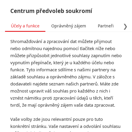
Centrum předvoleb soukromí
❯
Účely a funkce
Oprávněný zájem
Partneři
Pro
Tog
Shromažďování a zpracování dat můžete přijmout
navi
nebo odmítnou najednou pomocí tlačítek níže nebo
můžete přizpůsobit jednotlivé souhlasy zapnutím nebo
vypnutím přepínače, který je u každého účelu nebo
funkce. Tyto informace sdílíme s našimi partnery na
základě souhlasu a oprávněného zájmu. V záložce s
dodavateli najdete seznam našich partnerů. Máte zde
možnost upravit váš souhlas pro každého z nich i
vznést námitku proti zpracování údajů u těch, kteří
tvrdí, že mají oprávněný zájem vaše data zpracovat.
Vaše volby zde jsou relevantní pouze pro tuto
konkrétní stránku. Vaše nastavení a odvolání souhlasu