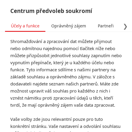
Centrum předvoleb soukromí
❯
Účely a funkce
Oprávněný zájem
Partneři
Pro
Tog
Shromažďování a zpracování dat můžete přijmout
navi
nebo odmítnou najednou pomocí tlačítek níže nebo
můžete přizpůsobit jednotlivé souhlasy zapnutím nebo
vypnutím přepínače, který je u každého účelu nebo
funkce. Tyto informace sdílíme s našimi partnery na
základě souhlasu a oprávněného zájmu. V záložce s
dodavateli najdete seznam našich partnerů. Máte zde
možnost upravit váš souhlas pro každého z nich i
vznést námitku proti zpracování údajů u těch, kteří
tvrdí, že mají oprávněný zájem vaše data zpracovat.
Vaše volby zde jsou relevantní pouze pro tuto
konkrétní stránku. Vaše nastavení a odvolání souhlasu