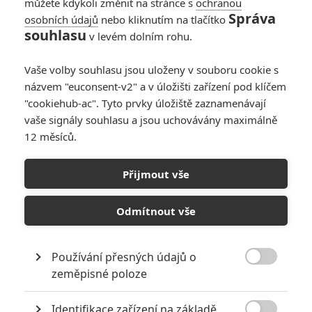
můžete kdykoli změnit na stránce s
ochranou
Správa
osobních údajů
nebo kliknutím na tlačítko
souhlasu
v levém dolním rohu.
Vaše volby souhlasu jsou uloženy v souboru cookie s
názvem "euconsent-v2" a v úložišti zařízení pod klíčem
"cookiehub-ac". Tyto prvky úložiště zaznamenávají
vaše signály souhlasu a jsou uchovávány maximálně
12 měsíců.
Wonder Woman: Plánují se
hned tři filmy?
Přijmout vše
Napsal:
Petr Slavík - (Anarvin)
, 31.10.2014 22:30
Odmítnout vše
Používání přesných údajů o

zeměpisné poloze
Identifikace zařízení na základě