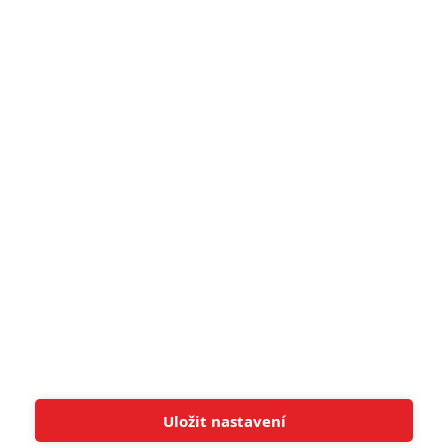
Schnirch nebarví hnus českých dějin
narůžovo
5
Recenze: Záhada strašidelného
zámku úroveň štědrovečerních
pohádek nepozvedla
8
Recenze: Občanská válka
6
Recenze: Godzilla x Kong: Nové
impérium
8
Recenze: Opičí muž
POSLEDNÍ KOMENTOVANÉ
Uložit nastavení
Tato stránka používá soubory cookies.
Více informací
Rozumím