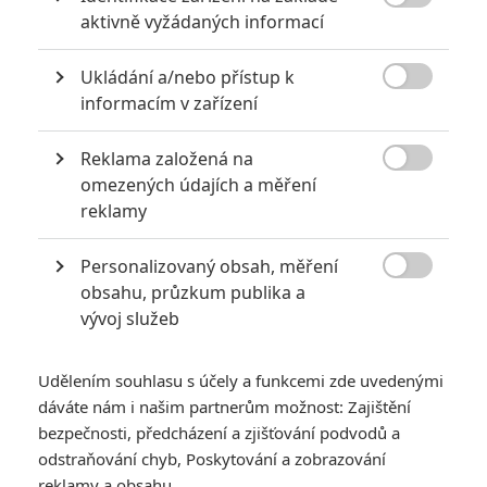

aktivně vyžádaných informací
Ukládání a/nebo přístup k

informacím v zařízení
Reklama založená na
Potenciálně nás čeká jeden z originálnějších

omezených údajích a měření
komiksových filmů současnosti. A kdo by mohl
reklamy
režírovat? Hledá se žena!
Personalizovaný obsah, měření
Co bylo na prvním
Captainovi Amerikovi
jedinečné? Byl to

obsahu, průzkum publika a
dobový film. Padouši sice měli laserová děla, ta však byla
vývoj služeb
krásně retro a Cap proti nim bojoval v hnědé kůži, s vojenskou
přilbou na hlavě. O něco podobného by se podle serveru
Udělením souhlasu s účely a funkcemi zde uvedenými
Bleeding Cool
mohla pokusit
Wonder Woman
. Podle serveru
dáváte nám i našim partnerům možnost: Zajištění
má film začít na Paradise Islandu, osamělém ostrově, kde
bezpečnosti, předcházení a zjišťování podvodů a
odstraňování chyb, Poskytování a zobrazování
sídlí mocné Amazonky, odříznuté od vnějšího světa.
reklamy a obsahu