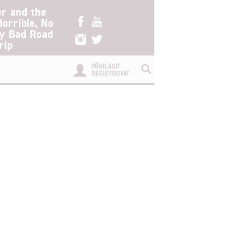
er and the
Horrible, No
ry Bad Road
rip
PŘIHLÁSIT
REGISTROVAT