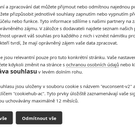
í a zpracování dat můžete přijmout nebo odmítnou najednou po
vanější film příštího roku bude poprvé uvedena v rámci
žete přizpůsobit jednotlivé souhlasy zapnutím nebo vypnutím pře
, tedy
29.10.
v časných ranních hodinách
účelu nebo funkce. Tyto informace sdílíme s našimi partnery na 
iler následně nezveřejnil oficiálně na internetu, jistě se
rávněného zájmu. V záložce s dodavateli najdete seznam našich 
ost upravit váš souhlas pro každého z nich i vznést námitku pro
 kteří tvrdí, že mají oprávněný zájem vaše data zpracovat.
 vyšvihla, takže jestli jste seriál po první řadě vzdali,
e skutečně výrazný.
e jsou relevantní pouze pro tuto konkrétní stránku. Vaše nastave
ete kdykoli změnit na stránce s
ochranou osobních údajů
nebo kl
Zdroj:
Marvel
áva souhlasu
v levém dolním rohu.
ers: Age of Ultron
komik
uhlasu jsou uloženy v souboru cookie s názvem "euconsent-v2" a 
klíčem "cookiehub-ac". Tyto prvky úložiště zaznamenávají vaše si
sou uchovávány maximálně 12 měsíců.
m samou chválu, nestíhám to vůbec sledovat! Asi si pak
nocích :-D
vše
Odmítnout vše
oupit do diskuze