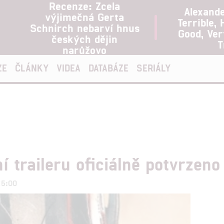
Recenze: Zcela
Alexand
výjimečná Gerta
Terrible, 
Schnirch nebarví hnus
Good, Ve
českých dějin
T
narůžovo
ZE
ČLÁNKY
VIDEA
DATABÁZE
SERIÁLY
 traileru oficiálně potvrzeno
15:00