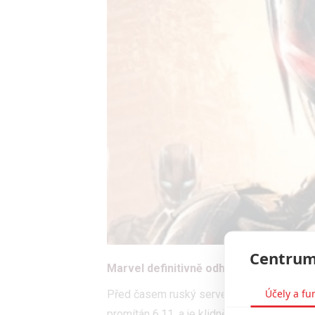
Centrum
Marvel definitivně odhalil, kdy uvidíme 
Účely a fu
Před časem ruský server
FilmPro
uvedl
, 
promítán 6.11. a je klidně možné, že to pořá