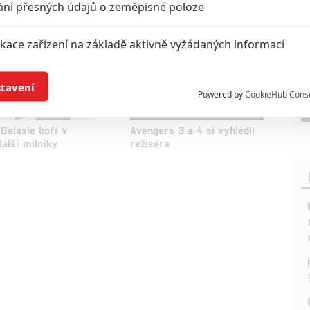
ání přesných údajů o zeměpisné poloze
ikace zařízení na základě aktivně vyžádaných informací
í a/nebo přístup k informacím v zařízení
stavení
Powered by
CookieHub Cons
a založená na omezených údajích a měření reklamy
 Galaxie boří v
Avengers 3 a 4 si vyhlédli
další milníky
režiséra
alizovaný obsah, měření obsahu, průzkum publika a vývoj
hlasu s účely a funkcemi zde uvedenými dáváte nám i našim pa
štění bezpečnosti, předcházení a zjišťování podvodů a odstraňov
a zobrazování reklamy a obsahu