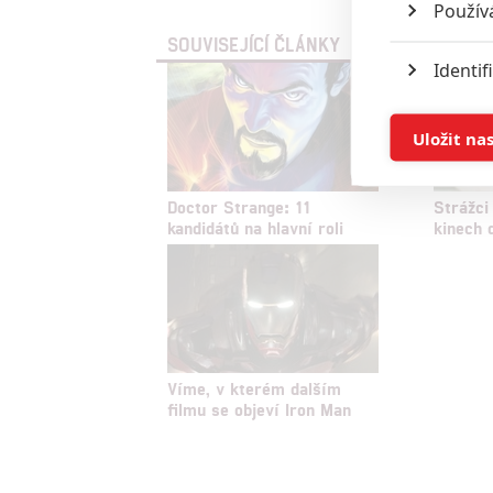
Použív
SOUVISEJÍCÍ ČLÁNKY
Identif
Ukládán
Uložit na
Reklam
Doctor Strange: 11
Strážci
kandidátů na hlavní roli
kinech 
Person
služeb
Udělením sou
možnost: Zaji
Víme, v kterém dalším
Poskytování 
filmu se objeví Iron Man