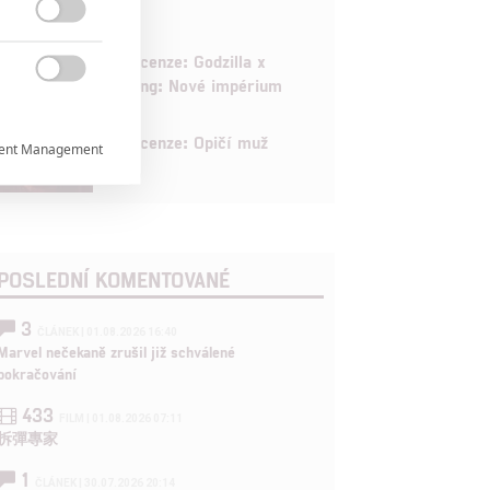

6
Recenze: Godzilla x
Kong: Nové impérium

8
Recenze: Opičí muž
ent Management



POSLEDNÍ KOMENTOVANÉ
3
rtnerům
ČLÁNEK | 01.08.2026 16:40
Marvel nečekaně zrušil již schválené
ání chyb,
pokračování
433
FILM | 01.08.2026 07:11
拆彈專家
1
ČLÁNEK | 30.07.2026 20:14