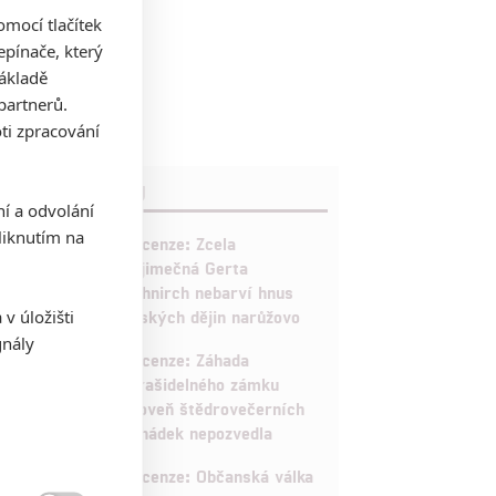
mocí tlačítek
pínače, který
základě
partnerů.
ti zpracování
RECENZE FILMŮ
ní a odvolání
iknutím na
10
Recenze: Zcela
výjimečná Gerta
Schnirch nebarví hnus
v úložišti
českých dějin narůžovo
gnály
5
Recenze: Záhada
strašidelného zámku
úroveň štědrovečerních
pohádek nepozvedla
8
Recenze: Občanská válka