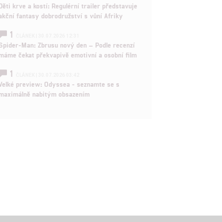
Děti krve a kostí: Regulérní trailer představuje
akční fantasy dobrodružství s vůní Afriky
1
ČLÁNEK | 30.07.2026 12:31
Spider-Man: Zbrusu nový den – Podle recenzí
máme čekat překvapivě emotivní a osobní film
1
ČLÁNEK | 30.07.2026 03:42
Velké preview: Odyssea - seznamte se s
maximálně nabitým obsazením