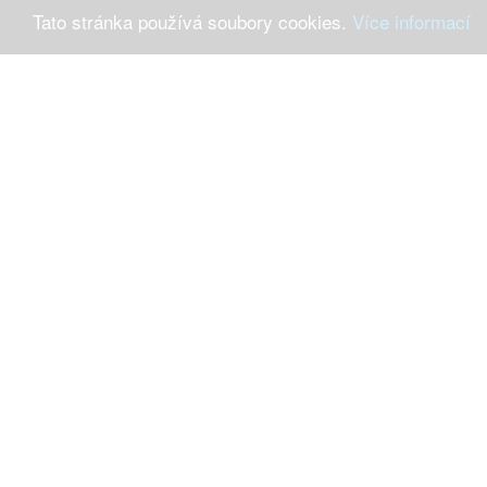
Tato stránka používá soubory cookies.
Více informací
Máte-li 
Ochrana osob