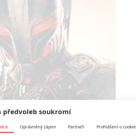
 předvoleb soukromí
první trailer na pokračování jeho největšího hitu.
nkce
Oprávněný zájem
Partneři
Prohlášení o cookie
že v ruských kinech bude první trailer na
Avengers 2
d platí. Online se však trailer objeví více než o týden